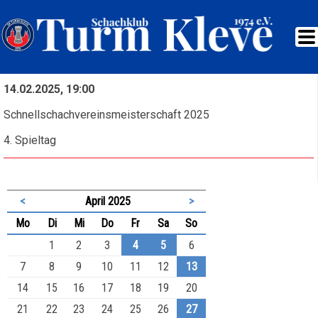
14.02.2025, 19:00
Schnellschachvereinsmeisterschaft 2025
4. Spieltag
<
April 2025
>
ntag
enstag
ttwoch
nnerstag
eitag
mstag
nntag
Mo
Di
Mi
Do
Fr
Sa
So
1
2
3
4
5
6
7
8
9
10
11
12
13
14
15
16
17
18
19
20
21
22
23
24
25
26
27