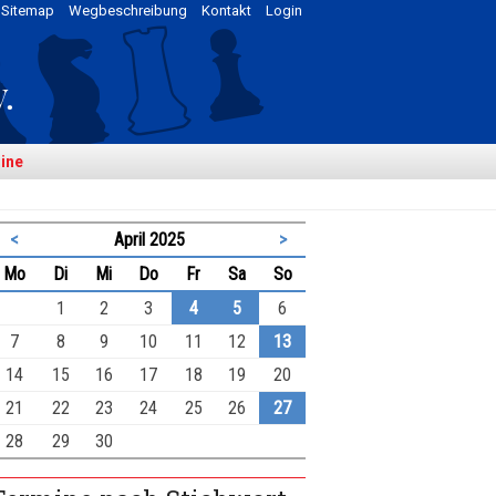
Sitemap
Wegbeschreibung
Kontakt
Login
ine
<
April 2025
>
ntag
enstag
ttwoch
nnerstag
eitag
mstag
nntag
Mo
Di
Mi
Do
Fr
Sa
So
1
2
3
4
5
6
7
8
9
10
11
12
13
14
15
16
17
18
19
20
21
22
23
24
25
26
27
28
29
30