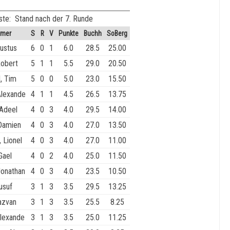
ste: Stand nach der 7. Runde
hmer
S
R
V
Punkte
Buchh
SoBerg
Justus
6
0
1
6.0
28.5
25.00
Robert
5
1
1
5.5
29.0
20.50
, Tim
5
0
0
5.0
23.0
15.50
Alexande
4
1
1
4.5
26.5
13.75
 Adeel
4
0
3
4.0
29.5
14.00
Damien
4
0
3
4.0
27.0
13.50
 Lionel
4
0
3
4.0
27.0
11.00
Gael
4
0
2
4.0
25.0
11.50
Jonathan
4
0
3
4.0
23.5
10.50
usuf
3
1
3
3.5
29.5
13.25
azvan
3
1
3
3.5
25.5
8.25
Alexande
3
1
3
3.5
25.0
11.25