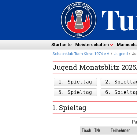
Navigation
überspringen
Navigation
Startseite
Meisterschaften
Mannscha
Schachklub Turm Kleve 1974 e.V.
/
Jugend
/
Ju
überspringen
Jugend Monatsblitz 2025
1. Spieltag
2. Spielta
5. Spieltag
6. Spielta
1. Spieltag
Pa
Tisch
TNr
Teilnehmer