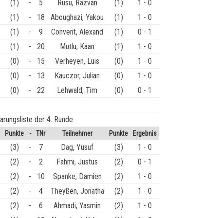
(1)
-
5
Rusu, Razvan
(1)
1 - 0
(1)
-
18
Aboughazi, Yakou
(1)
1 - 0
(1)
-
9
Convent, Alexand
(1)
0 - 1
(1)
-
20
Mutlu, Kaan
(1)
1 - 0
(0)
-
15
Verheyen, Luis
(0)
1 - 0
(0)
-
13
Kauczor, Julian
(0)
1 - 0
(0)
-
22
Lehwald, Tim
(0)
0 - 1
arungsliste der 4. Runde
Punkte
-
TNr
Teilnehmer
Punkte
Ergebnis
(3)
-
7
Dag, Yusuf
(3)
1 - 0
(2)
-
2
Fahmi, Justus
(2)
0 - 1
(2)
-
10
Spanke, Damien
(2)
1 - 0
(2)
-
4
Theyßen, Jonatha
(2)
1 - 0
(2)
-
6
Ahmadi, Yasmin
(2)
1 - 0