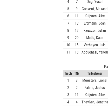
4
7
Dag, Yusuf
5
9
Convent, Alexand
6
11
Kuijsten, Aike
7
17
Erdmann, Joah
8
13
Kauczor, Julian
9
20
Mutlu, Kaan
10
15
Verheyen, Luis
11
18
Aboughazi, Yakou
Pa
Tisch
TNr
Teilnehmer
1
8
Meesters, Lionel
2
2
Fahmi, Justus
3
11
Kuijsten, Aike
4
4
Theyßen, Jonatha