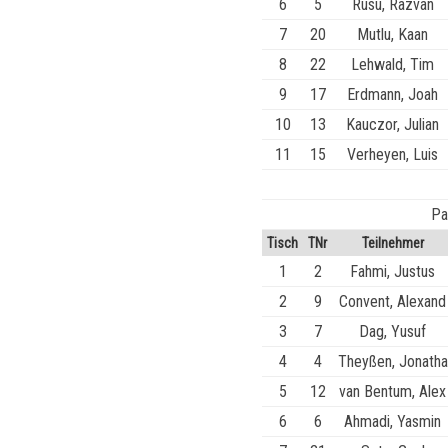
6
5
Rusu, Razvan
7
20
Mutlu, Kaan
8
22
Lehwald, Tim
9
17
Erdmann, Joah
10
13
Kauczor, Julian
11
15
Verheyen, Luis
Pa
Tisch
TNr
Teilnehmer
1
2
Fahmi, Justus
2
9
Convent, Alexand
3
7
Dag, Yusuf
4
4
Theyßen, Jonatha
5
12
van Bentum, Alex
6
6
Ahmadi, Yasmin