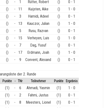
()
-
1
Rütter, Robert
()
0 - 1
()
-
11
Kuijsten, Aike
()
1 - 0
()
-
3
Hamidi, Adeel
()
0 - 1
()
-
13
Kauczor, Julian
()
1 - 0
()
-
5
Rusu, Razvan
()
0 - 1
()
-
15
Verheyen, Luis
()
1 - 0
()
-
7
Dag, Yusuf
()
0 - 1
()
-
17
Erdmann, Joah
()
1 - 0
()
-
9
Convent, Alexand
()
0 - 1
arungsliste der 2. Runde
Punkte
-
TNr
Teilnehmer
Punkte
Ergebnis
(1)
-
6
Ahmadi, Yasmin
(1)
1 - 0
(1)
-
2
Fahmi, Justus
(1)
0 - 1
(1)
-
8
Meesters, Lionel
(1)
0 - 1