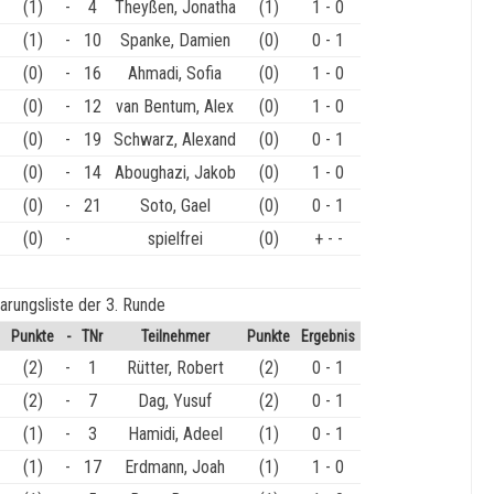
(1)
-
4
Theyßen, Jonatha
(1)
1 - 0
(1)
-
10
Spanke, Damien
(0)
0 - 1
(0)
-
16
Ahmadi, Sofia
(0)
1 - 0
(0)
-
12
van Bentum, Alex
(0)
1 - 0
(0)
-
19
Schwarz, Alexand
(0)
0 - 1
(0)
-
14
Aboughazi, Jakob
(0)
1 - 0
(0)
-
21
Soto, Gael
(0)
0 - 1
(0)
-
spielfrei
(0)
+ - -
arungsliste der 3. Runde
Punkte
-
TNr
Teilnehmer
Punkte
Ergebnis
(2)
-
1
Rütter, Robert
(2)
0 - 1
(2)
-
7
Dag, Yusuf
(2)
0 - 1
(1)
-
3
Hamidi, Adeel
(1)
0 - 1
(1)
-
17
Erdmann, Joah
(1)
1 - 0