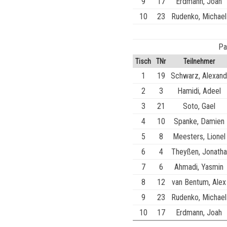
9
17
Erdmann, Joah
10
23
Rudenko, Michael
Pa
Tisch
TNr
Teilnehmer
1
19
Schwarz, Alexand
2
3
Hamidi, Adeel
3
21
Soto, Gael
4
10
Spanke, Damien
5
8
Meesters, Lionel
6
4
Theyßen, Jonatha
7
6
Ahmadi, Yasmin
8
12
van Bentum, Alex
9
23
Rudenko, Michael
10
17
Erdmann, Joah