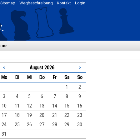
Sitemap
Wegbeschreibung
Kontakt
Login
ine
<
August 2026
>
ntag
enstag
ttwoch
nnerstag
eitag
mstag
nntag
Mo
Di
Mi
Do
Fr
Sa
So
1
2
3
4
5
6
7
8
9
10
11
12
13
14
15
16
17
18
19
20
21
22
23
24
25
26
27
28
29
30
31