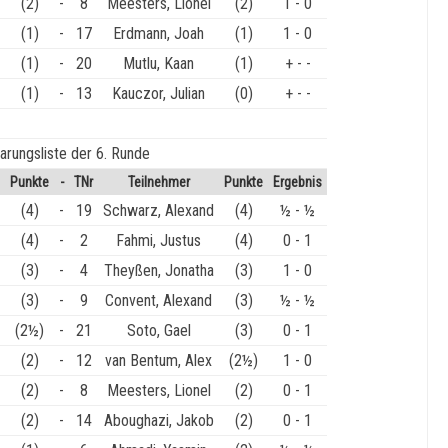
(2)
-
8
Meesters, Lionel
(2)
1 - 0
(1)
-
17
Erdmann, Joah
(1)
1 - 0
(1)
-
20
Mutlu, Kaan
(1)
+ - -
(1)
-
13
Kauczor, Julian
(0)
+ - -
arungsliste der 6. Runde
Punkte
-
TNr
Teilnehmer
Punkte
Ergebnis
(4)
-
19
Schwarz, Alexand
(4)
½ - ½
(4)
-
2
Fahmi, Justus
(4)
0 - 1
(3)
-
4
Theyßen, Jonatha
(3)
1 - 0
(3)
-
9
Convent, Alexand
(3)
½ - ½
(2½)
-
21
Soto, Gael
(3)
0 - 1
(2)
-
12
van Bentum, Alex
(2½)
1 - 0
(2)
-
8
Meesters, Lionel
(2)
0 - 1
(2)
-
14
Aboughazi, Jakob
(2)
0 - 1