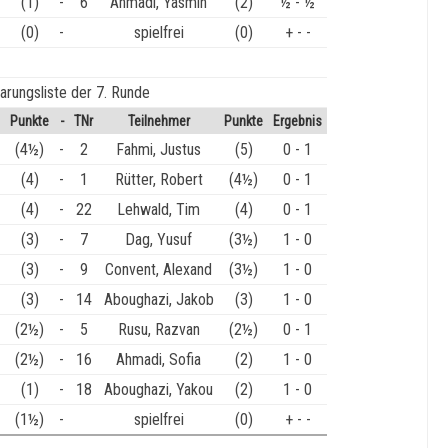
(1)
-
6
Ahmadi, Yasmin
(2)
½ - ½
(0)
-
spielfrei
(0)
+ - -
arungsliste der 7. Runde
Punkte
-
TNr
Teilnehmer
Punkte
Ergebnis
(4½)
-
2
Fahmi, Justus
(5)
0 - 1
(4)
-
1
Rütter, Robert
(4½)
0 - 1
(4)
-
22
Lehwald, Tim
(4)
0 - 1
(3)
-
7
Dag, Yusuf
(3½)
1 - 0
(3)
-
9
Convent, Alexand
(3½)
1 - 0
(3)
-
14
Aboughazi, Jakob
(3)
1 - 0
(2½)
-
5
Rusu, Razvan
(2½)
0 - 1
(2½)
-
16
Ahmadi, Sofia
(2)
1 - 0
(1)
-
18
Aboughazi, Yakou
(2)
1 - 0
(1½)
-
spielfrei
(0)
+ - -