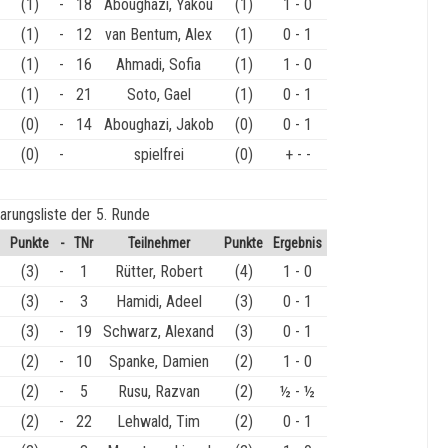
(1)
-
18
Aboughazi, Yakou
(1)
1 - 0
(1)
-
12
van Bentum, Alex
(1)
0 - 1
(1)
-
16
Ahmadi, Sofia
(1)
1 - 0
(1)
-
21
Soto, Gael
(1)
0 - 1
(0)
-
14
Aboughazi, Jakob
(0)
0 - 1
(0)
-
spielfrei
(0)
+ - -
arungsliste der 5. Runde
Punkte
-
TNr
Teilnehmer
Punkte
Ergebnis
(3)
-
1
Rütter, Robert
(4)
1 - 0
(3)
-
3
Hamidi, Adeel
(3)
0 - 1
(3)
-
19
Schwarz, Alexand
(3)
0 - 1
(2)
-
10
Spanke, Damien
(2)
1 - 0
(2)
-
5
Rusu, Razvan
(2)
½ - ½
(2)
-
22
Lehwald, Tim
(2)
0 - 1