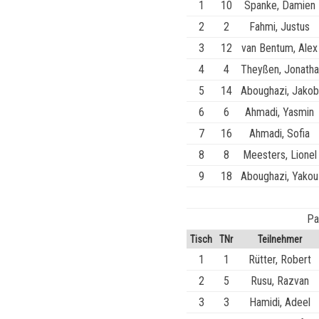
1
10
Spanke, Damien
2
2
Fahmi, Justus
3
12
van Bentum, Alex
4
4
Theyßen, Jonatha
5
14
Aboughazi, Jakob
6
6
Ahmadi, Yasmin
7
16
Ahmadi, Sofia
8
8
Meesters, Lionel
9
18
Aboughazi, Yakou
Pa
Tisch
TNr
Teilnehmer
1
1
Rütter, Robert
2
5
Rusu, Razvan
3
3
Hamidi, Adeel