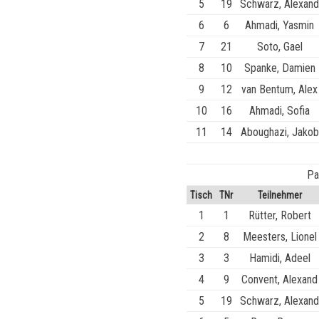
5
19
Schwarz, Alexand
6
6
Ahmadi, Yasmin
7
21
Soto, Gael
8
10
Spanke, Damien
9
12
van Bentum, Alex
10
16
Ahmadi, Sofia
11
14
Aboughazi, Jakob
Pa
Tisch
TNr
Teilnehmer
1
1
Rütter, Robert
2
8
Meesters, Lionel
3
3
Hamidi, Adeel
4
9
Convent, Alexand
5
19
Schwarz, Alexand