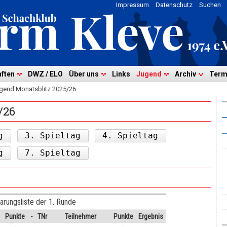
Impressum
Datenschutz
Suchen
ften
DWZ / ELO
Über uns
Links
Jugend
Archiv
Term
gend Monatsblitz 2025/26
/26
g
3. Spieltag
4. Spieltag
g
7. Spieltag
arungsliste der 1. Runde
Punkte
-
TNr
Teilnehmer
Punkte
Ergebnis