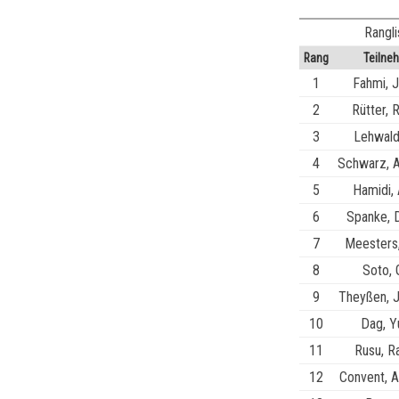
Rangli
Rang
Teilne
1
Fahmi, 
2
Rütter, 
3
Lehwald
4
Schwarz, 
5
Hamidi,
6
Spanke, 
7
Meesters,
8
Soto, 
9
Theyßen, 
10
Dag, Y
11
Rusu, R
12
Convent, 