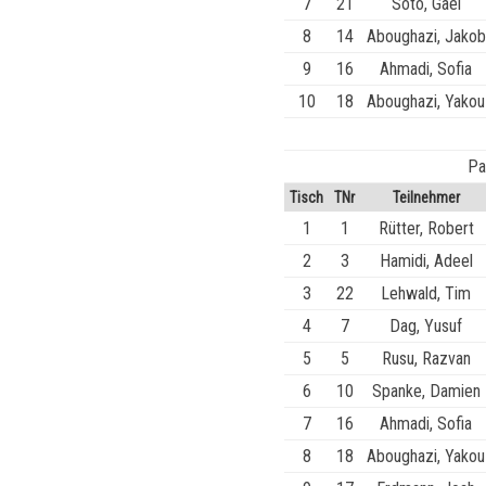
7
21
Soto, Gael
8
14
Aboughazi, Jakob
9
16
Ahmadi, Sofia
10
18
Aboughazi, Yakou
Pa
Tisch
TNr
Teilnehmer
1
1
Rütter, Robert
2
3
Hamidi, Adeel
3
22
Lehwald, Tim
4
7
Dag, Yusuf
5
5
Rusu, Razvan
6
10
Spanke, Damien
7
16
Ahmadi, Sofia
8
18
Aboughazi, Yakou