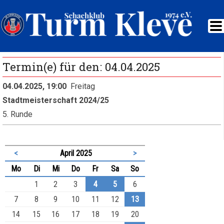
Termin(e) für den: 04.04.2025
04.04.2025, 19:00
Freitag
Stadtmeisterschaft 2024/25
5. Runde
<
April 2025
>
ntag
enstag
ttwoch
nnerstag
eitag
mstag
nntag
Mo
Di
Mi
Do
Fr
Sa
So
1
2
3
4
5
6
7
8
9
10
11
12
13
14
15
16
17
18
19
20