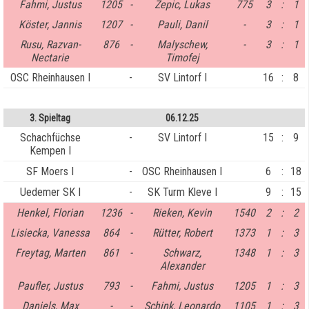
Fahmi, Justus
1205
-
Zepic, Lukas
775
3
:
1
Köster, Jannis
1207
-
Pauli, Danil
-
3
:
1
Rusu, Razvan-
876
-
Malyschew,
-
3
:
1
Nectarie
Timofej
OSC Rheinhausen I
-
SV Lintorf I
16
:
8
3. Spieltag
06.12.25
Schachfüchse
-
SV Lintorf I
15
:
9
Kempen I
SF Moers I
-
OSC Rheinhausen I
6
:
18
Uedemer SK I
-
SK Turm Kleve I
9
:
15
Henkel, Florian
1236
-
Rieken, Kevin
1540
2
:
2
Lisiecka, Vanessa
864
-
Rütter, Robert
1373
1
:
3
Freytag, Marten
861
-
Schwarz,
1348
1
:
3
Alexander
Paufler, Justus
793
-
Fahmi, Justus
1205
1
:
3
Daniels, Max
-
-
Schink, Leonardo
1105
1
:
3