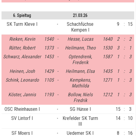
6. Spieltag
21.03.26
SK Turm Kleve I
-
Schachfüchse
9
:
15
Kempen I
Rieken, Kevin
1540
-
Hesse, Lucas
1640
2
:
2
Rütter, Robert
1373
-
Heilmann, Theo
1530
3
:
1
Schwarz, Alexander
1453
-
Optendrenk,
1587
1
:
3
Frederik
Heinen, Josh
1429
-
Heilmann, Elsa
1435
1
:
3
Schink, Leonardo
1105
-
Kempkens,
1271
1
:
3
Mathilda
Köster, Jannis
1193
-
Bollow, Niels
1212
1
:
3
Fredrik
OSC Rheinhausen I
-
SG Hünxe I
15
:
3
SV Lintorf I
-
Krefelder SK Turm
14
:
10
III
SF Moers I
-
Uedemer SK I
8
:
16