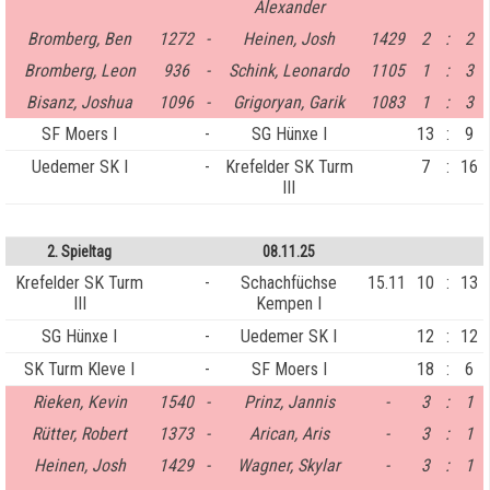
Alexander
Bromberg, Ben
1272
-
Heinen, Josh
1429
2
:
2
Bromberg, Leon
936
-
Schink, Leonardo
1105
1
:
3
Bisanz, Joshua
1096
-
Grigoryan, Garik
1083
1
:
3
SF Moers I
-
SG Hünxe I
13
:
9
Uedemer SK I
-
Krefelder SK Turm
7
:
16
III
2. Spieltag
08.11.25
Krefelder SK Turm
-
Schachfüchse
15.11
10
:
13
III
Kempen I
SG Hünxe I
-
Uedemer SK I
12
:
12
SK Turm Kleve I
-
SF Moers I
18
:
6
Rieken, Kevin
1540
-
Prinz, Jannis
-
3
:
1
Rütter, Robert
1373
-
Arican, Aris
-
3
:
1
Heinen, Josh
1429
-
Wagner, Skylar
-
3
:
1