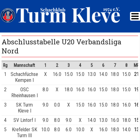
Abschlusstabelle U20 Verbandsliga
Nord
Rg
Mannschaft
1
2
3
4
5
6
7
8
MP
1
Schachfüchse
X
16.0
15.0
15.0
13.0
14.0
18.0
15.0
21
Kempen I
2
OSC
8.0
X
18.0
16.0
16.0
15.0
18.0
15.0
19
Rheinhausen I
3
SK Turm
9.0
0.0
X
15.0
16.0
15.0
18.0
16.0
16
Kleve I
4
SV Lintorf I
9.0
8.0
9.0
X
14.0
13.0
16.0
18.0
15
5
Krefelder SK
10.0
8.0
6.0
10.0
X
16.0
18.0
14.0
13
Turm III