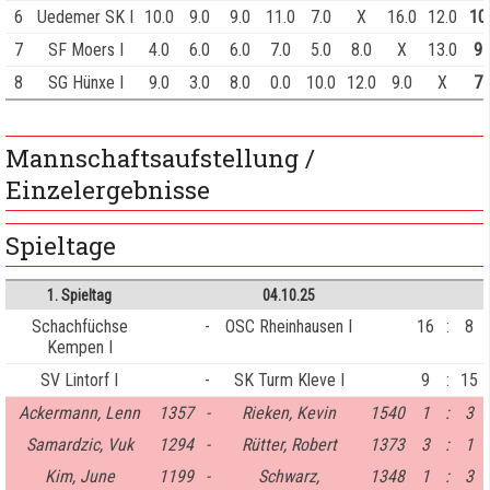
6
Uedemer SK I
10.0
9.0
9.0
11.0
7.0
X
16.0
12.0
10
7
SF Moers I
4.0
6.0
6.0
7.0
5.0
8.0
X
13.0
9
8
SG Hünxe I
9.0
3.0
8.0
0.0
10.0
12.0
9.0
X
7
Mannschaftsaufstellung /
Einzelergebnisse
Spieltage
1. Spieltag
04.10.25
Schachfüchse
-
OSC Rheinhausen I
16
:
8
Kempen I
SV Lintorf I
-
SK Turm Kleve I
9
:
15
Ackermann, Lenn
1357
-
Rieken, Kevin
1540
1
:
3
Samardzic, Vuk
1294
-
Rütter, Robert
1373
3
:
1
Kim, June
1199
-
Schwarz,
1348
1
:
3