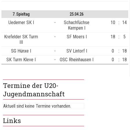
7. Spieltag
25.04.26
Uedemer SK I
-
Schachfüchse
10
:
14
Kempen I
Krefelder SK Turm
-
SF Moers I
18
:
5
III
SG Hünxe I
-
SV Lintorf I
0
:
18
SK Turm Kleve I
-
OSC Rheinhausen I
0
:
18
Termine der U20-
Jugendmannschaft
Aktuell sind keine Termine vorhanden.
Links