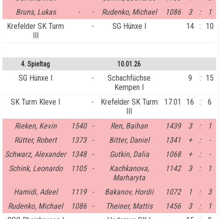
Bruns, Lukas
-
-
Rudenko, Michael
1086
3
:
1
Krefelder SK Turm
-
SG Hünxe I
14
:
10
III
4. Spieltag
10.01.26
SG Hünxe I
-
Schachfüchse
9
:
15
Kempen I
SK Turm Kleve I
-
Krefelder SK Turm
17.01
16
:
6
III
Rieken, Kevin
1540
-
Ren, Baihan
1439
3
:
1
Rütter, Robert
1373
-
Bitter, Daniel
1341
+
:
-
Schwarz, Alexander
1348
-
Gutkin, Dalia
1068
+
:
-
Schink, Leonardo
1105
-
Kachkanova,
1142
3
:
1
Marharyta
Hamidi, Adeel
1119
-
Bakanov, Hordii
1072
1
:
3
Rudenko, Michael
1086
-
Theiner, Mattis
1456
3
:
1