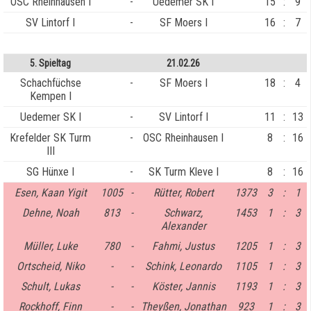
OSC Rheinhausen I
-
Uedemer SK I
15
:
9
SV Lintorf I
-
SF Moers I
16
:
7
5. Spieltag
21.02.26
Schachfüchse
-
SF Moers I
18
:
4
Kempen I
Uedemer SK I
-
SV Lintorf I
11
:
13
Krefelder SK Turm
-
OSC Rheinhausen I
8
:
16
III
SG Hünxe I
-
SK Turm Kleve I
8
:
16
Esen, Kaan Yigit
1005
-
Rütter, Robert
1373
3
:
1
Dehne, Noah
813
-
Schwarz,
1453
1
:
3
Alexander
Müller, Luke
780
-
Fahmi, Justus
1205
1
:
3
Ortscheid, Niko
-
-
Schink, Leonardo
1105
1
:
3
Schult, Lukas
-
-
Köster, Jannis
1193
1
:
3
Rockhoff, Finn
-
-
Theyßen, Jonathan
923
1
:
3