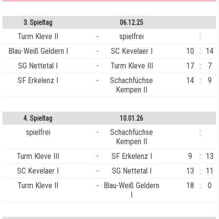
3. Spieltag
06.12.25
Turm Kleve II
-
spielfrei
:
Blau-Weiß Geldern I
-
SC Kevelaer I
10
:
14
SG Nettetal I
-
Turm Kleve III
17
:
7
SF Erkelenz I
-
Schachfüchse
14
:
9
Kempen II
4. Spieltag
10.01.26
spielfrei
-
Schachfüchse
:
Kempen II
Turm Kleve III
-
SF Erkelenz I
9
:
13
SC Kevelaer I
-
SG Nettetal I
13
:
11
Turm Kleve II
-
Blau-Weiß Geldern
18
:
0
I