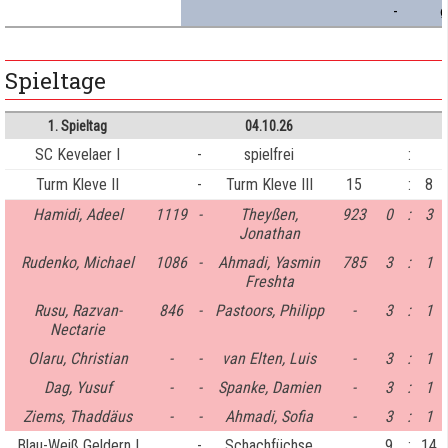
-
ø
Spieltage
1. Spieltag
04.10.26
SC Kevelaer I
-
spielfrei
:
Turm Kleve II
-
Turm Kleve III
15
:
8
Hamidi, Adeel
1119
-
Theyßen,
923
0
:
3
Jonathan
Rudenko, Michael
1086
-
Ahmadi, Yasmin
785
3
:
1
Freshta
Rusu, Razvan-
846
-
Pastoors, Philipp
-
3
:
1
Nectarie
Olaru, Christian
-
-
van Elten, Luis
-
3
:
1
Dag, Yusuf
-
-
Spanke, Damien
-
3
:
1
Ziems, Thaddäus
-
-
Ahmadi, Sofia
-
3
:
1
Blau-Weiß Geldern I
-
Schachfüchse
9
:
14