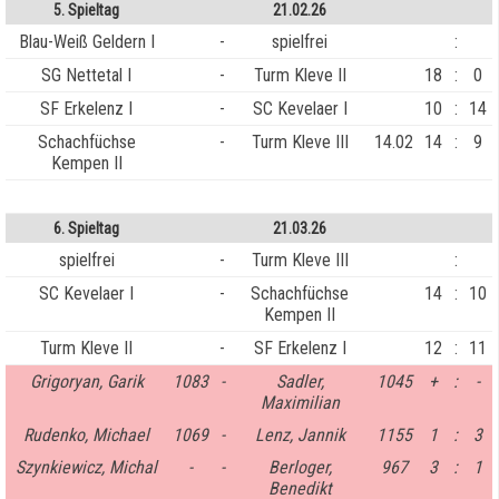
5. Spieltag
21.02.26
Blau-Weiß Geldern I
-
spielfrei
:
SG Nettetal I
-
Turm Kleve II
18
:
0
SF Erkelenz I
-
SC Kevelaer I
10
:
14
Schachfüchse
-
Turm Kleve III
14.02
14
:
9
Kempen II
6. Spieltag
21.03.26
spielfrei
-
Turm Kleve III
:
SC Kevelaer I
-
Schachfüchse
14
:
10
Kempen II
Turm Kleve II
-
SF Erkelenz I
12
:
11
Grigoryan, Garik
1083
-
Sadler,
1045
+
:
-
Maximilian
Rudenko, Michael
1069
-
Lenz, Jannik
1155
1
:
3
Szynkiewicz, Michal
-
-
Berloger,
967
3
:
1
Benedikt