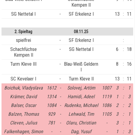
Kempen II
SG Nettetal I
-
SF Erkelenz I
13
:
11
2. Spieltag
08.11.25
spielfrei
-
SF Erkelenz I
:
Schachfüchse
-
SG Nettetal I
6
:
18
Kempen II
Turm Kleve III
-
Blau-Weiß Geldern
8
:
16
I
SC Kevelaer I
-
Turm Kleve II
13
:
11
Boichuk, Vladyslava
1612
-
Solovej, Artöm
1007
3
:
1
Krämer, David
1314
-
Hamidi, Adeel
1119
1
:
3
Balser, Oscar
1084
-
Rudenko, Michael
1086
2
:
2
Balzen, Thomas
929
-
Lehwald, Tim
1105
3
:
1
Cleven, Julius
781
-
Olaru, Christian
-
3
:
1
Falkenhagen, Simon
-
-
Dag, Yusuf
-
1
:
3