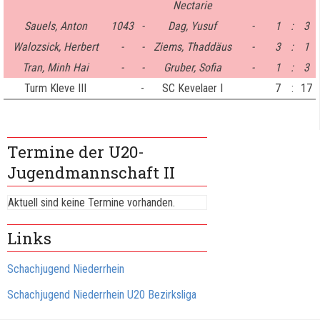
Nectarie
Sauels, Anton
1043
-
Dag, Yusuf
-
1
:
3
Walozsick, Herbert
-
-
Ziems, Thaddäus
-
3
:
1
Tran, Minh Hai
-
-
Gruber, Sofia
-
1
:
3
Turm Kleve III
-
SC Kevelaer I
7
:
17
Termine der U20-
Jugendmannschaft II
Aktuell sind keine Termine vorhanden.
Links
Schachjugend Niederrhein
Schachjugend Niederrhein U20 Bezirksliga