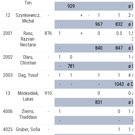
Tim
929
ø D
12
Szynkiewicz,
-
+
-
1
1
2 /
Michal
967
832
ø D
2001
Rusu,
876
1
+
0
0.5
1,5
Razvan-
3
Nectarie
-
840
847
ø D
2002
Olaru,
-
1
0
1 /
Christian
-
781
ø D
2003
Dag, Yusuf
-
1
1
1
1
4 /
-
-
-
1043
ø D
13
Mönkediek,
910
0
0 /
Lukas
831
ø D
4006
Ziems,
-
1
0
1 /
Thaddäus
-
-
ø
4025
Gruber, Sofia
-
1
1 /