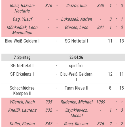
Rusu, Razvan-
876
-
Iliazov, Illia
840
1
:
3
Nectarie
Dag, Yusuf
-
-
Lukassek, Adrian
-
3
:
1
Mönkediek, Leon
-
-
Giesen, Leon
831
1
:
3
Maximilian
Blau-Weiß Geldern I
-
SG Nettetal I
11
:
13
7. Spieltag
25.04.26
SG Nettetal I
-
spielfrei
:
SF Erkelenz I
-
Blau-Weiß Geldern
12
:
11
I
Schachfüchse
-
Turm Kleve II
8
:
15
Kempen II
Wiench, Noah
935
-
Rudenko, Michael
1069
-
:
+
Kneißl, Laurenz
832
-
Szynkiewicz,
-
1
:
3
Michal
Keller, Florian
847
-
Rusu, Razvan-
876
2
:
2