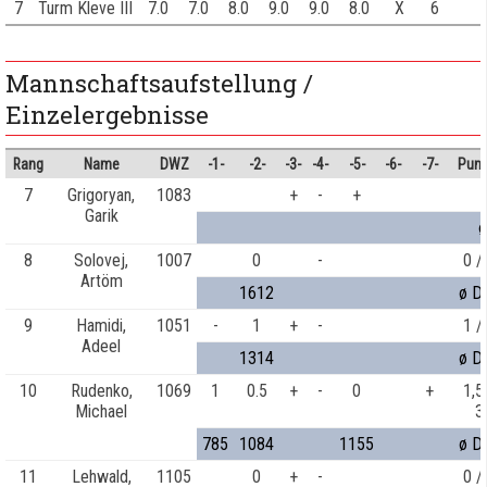
7
Turm Kleve III
7.0
7.0
8.0
9.0
9.0
8.0
X
6
Mannschaftsaufstellung /
Einzelergebnisse
Rang
Name
DWZ
-1-
-2-
-3-
-4-
-5-
-6-
-7-
Punk
7
Grigoryan,
1083
+
-
+
Garik
ø
8
Solovej,
1007
0
-
0 /
Artöm
1612
ø D
9
Hamidi,
1051
-
1
+
-
1 /
Adeel
1314
ø D
10
Rudenko,
1069
1
0.5
+
-
0
+
1,5
Michael
3
785
1084
1155
ø D
11
Lehwald,
1105
0
+
-
0 /