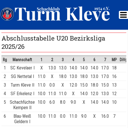
Abschlusstabelle U20 Bezirksliga
2025/26
Rg
Mannschaft
1
2
3
4
5
6
7
MP
DiVgl
1
SC Kevelaer I
X
13.0
13.0
14.0
14.0
14.0
17.0
18
2
SG Nettetal I
11.0
X
18.0
13.0
18.0
13.0
17.0
16
3
Turm Kleve II
11.0
0.0
X
12.0
15.0
18.0
15.0
13
4
SF Erkelenz I
10.0
11.0
11.0
X
14.0
12.0
13.0
12
5
Schachfüchse
10.0
6.0
8.0
9.0
X
14.0
14.0
10
Kempen II
6
Blau-Weiß
10.0
11.0
0.0
11.0
9.0
X
16.0
7
Geldern I