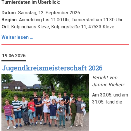
Turnierdaten im Überblick:
Datum:
Samstag, 12. September 2026
Beginn:
Anmeldung bis 11:00 Uhr, Turnierstart um 11:30 Uhr
Ort:
Kolpinghaus Kleve, Kolpingstraße 11, 47533 Kleve
Einladung
Weiterlesen …
zum
Jedermann-
19.06.2026
Schachturnier
2026
Jugendkreismeisterschaft 2026
in
Bericht von
Kleve
Janine Rieken:
Am 30.05. und am
31.05. fand die