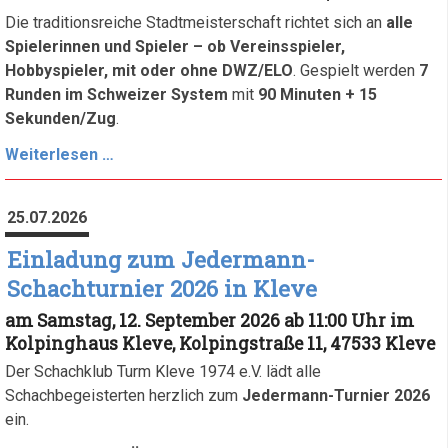
Die traditionsreiche Stadtmeisterschaft richtet sich an
alle
Spielerinnen und Spieler – ob Vereinsspieler,
Hobbyspieler, mit oder ohne DWZ/ELO
. Gespielt werden
7
Runden im Schweizer System
mit
90 Minuten + 15
Sekunden/Zug
.
Ausschreibungen
Weiterlesen …
zur
neuen
25.07.2026
Saison
2026/27
Einladung zum Jedermann-
Schachturnier 2026 in Kleve
am Samstag, 12. September 2026 ab 11:00 Uhr im
Kolpinghaus Kleve, Kolpingstraße 11, 47533 Kleve
Der Schachklub Turm Kleve 1974 e.V. lädt alle
Schachbegeisterten herzlich zum
Jedermann-Turnier 2026
ein.