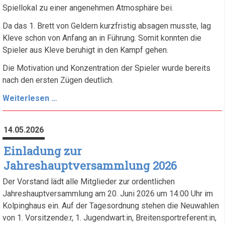
Spiellokal zu einer angenehmen Atmosphäre bei.
Da das 1. Brett von Geldern kurzfristig absagen musste, lag
Kleve schon von Anfang an in Führung. Somit konnten die
Spieler aus Kleve beruhigt in den Kampf gehen.
Die Motivation und Konzentration der Spieler wurde bereits
nach den ersten Zügen deutlich.
Erfolgreicher
Weiterlesen …
Spieltag
für
14.05.2026
Turm
Kleve
Einladung zur
IV
Jahreshauptversammlung 2026
Der Vorstand lädt alle Mitglieder zur ordentlichen
Jahreshauptversammlung am 20. Juni 2026 um 14:00 Uhr im
Kolpinghaus ein. Auf der Tagesordnung stehen die Neuwahlen
von 1. Vorsitzende:r, 1. Jugendwart:in, Breitensportreferent:in,