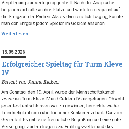
Verpflegung zur Verfügung gestellt. Nach der Ansprache
begaben sich alle an ihre Plätze und warteten gespannt auf
die Freigabe der Partien. Als es dann endlich losging, konnte
man den Ehrgeiz jedem Spieler im Gesicht ansehen.
Endrunde
Weiterlesen …
der
Saison:
15.05.2026
Spannung
bis
Erfolgreicher Spieltag für Turm Kleve
zum
IV
letzten
Bericht von Janine Rieken:
Brett
Am Sonntag, den 19. April, wurde der Mannschaftskampf
zwischen Turm Kleve IV und Geldern IV ausgetragen. Obwohl
jeder fest entschlossen war zu gewinnen, herrschte weder
Feindseligkeit noch übertriebener Konkurrenzdruck. Ganz im
Gegenteil: Es gab eine freundliche Begrüßung und eine gute
Versorgung. Zudem trugen das Frühlingswetter und das