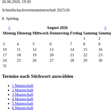
26.06.2026, 19:30
Schnellschachvereinsmeisterschaft 2025/26
8. Spieltag
<
August 2026
>
Mo
ntag
Di
enstag
Mi
ttwoch
Do
nnerstag
Fr
eitag
Sa
mstag
So
nnta
1
2
3
4
5
6
7
8
9
10
11
12
13
14
15
16
17
18
19
20
21
22
23
24
25
26
27
28
29
30
31
Termine nach Stichwort auswählen
1.Mannschaft
2.Mannschaft
3.Mannschaft
4.Mannschaft
5.Mannschaft
6.Mannschaft