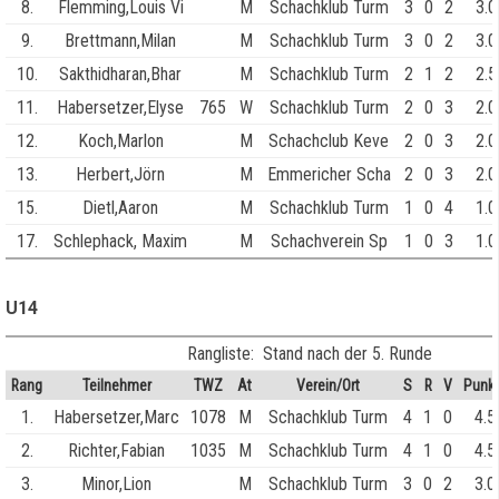
8.
Flemming,Louis Vi
M
Schachklub Turm
3
0
2
3.0
9.
Brettmann,Milan
M
Schachklub Turm
3
0
2
3.0
10.
Sakthidharan,Bhar
M
Schachklub Turm
2
1
2
2.5
11.
Habersetzer,Elyse
765
W
Schachklub Turm
2
0
3
2.0
12.
Koch,Marlon
M
Schachclub Keve
2
0
3
2.0
13.
Herbert,Jörn
M
Emmericher Scha
2
0
3
2.0
15.
Dietl,Aaron
M
Schachklub Turm
1
0
4
1.0
17.
Schlephack, Maxim
M
Schachverein Sp
1
0
3
1.0
U14
Rangliste: Stand nach der 5. Runde
Rang
Teilnehmer
TWZ
At
Verein/Ort
S
R
V
Punk
1.
Habersetzer,Marc
1078
M
Schachklub Turm
4
1
0
4.5
2.
Richter,Fabian
1035
M
Schachklub Turm
4
1
0
4.5
3.
Minor,Lion
M
Schachklub Turm
3
0
2
3.0