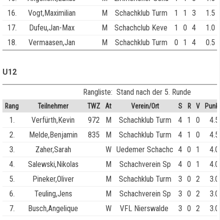
16.
Vogt,Maximilian
M
Schachklub Turm
1
1
3
1.5
17.
Dufeu,Jan-Max
M
Schachclub Keve
1
0
4
1.0
18.
Vermaasen,Jan
M
Schachklub Turm
0
1
4
0.5
U12
Rangliste: Stand nach der 5. Runde
Rang
Teilnehmer
TWZ
At
Verein/Ort
S
R
V
Punk
1.
Verfürth,Kevin
972
M
Schachklub Turm
4
1
0
4.5
2.
Melde,Benjamin
835
M
Schachklub Turm
4
1
0
4.5
3.
Zaher,Sarah
W
Uedemer Schachc
4
0
1
4.0
4.
Salewski,Nikolas
M
Schachverein Sp
4
0
1
4.0
5.
Pineker,Oliver
M
Schachklub Turm
3
0
2
3.0
6.
Teuling,Jens
M
Schachverein Sp
3
0
2
3.0
7.
Busch,Angelique
W
VFL Nierswalde
3
0
2
3.0