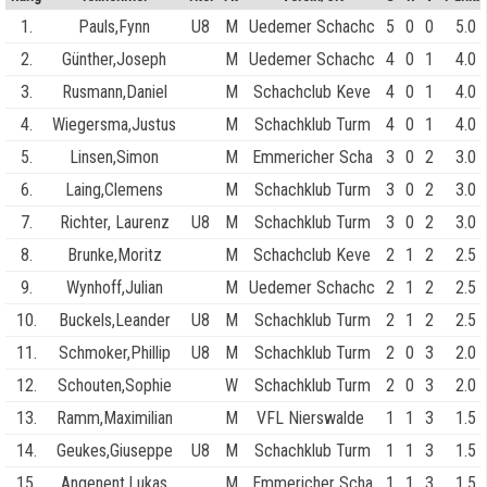
1.
Pauls,Fynn
U8
M
Uedemer Schachc
5
0
0
5.0
2.
Günther,Joseph
M
Uedemer Schachc
4
0
1
4.0
3.
Rusmann,Daniel
M
Schachclub Keve
4
0
1
4.0
4.
Wiegersma,Justus
M
Schachklub Turm
4
0
1
4.0
5.
Linsen,Simon
M
Emmericher Scha
3
0
2
3.0
6.
Laing,Clemens
M
Schachklub Turm
3
0
2
3.0
7.
Richter, Laurenz
U8
M
Schachklub Turm
3
0
2
3.0
8.
Brunke,Moritz
M
Schachclub Keve
2
1
2
2.5
9.
Wynhoff,Julian
M
Uedemer Schachc
2
1
2
2.5
10.
Buckels,Leander
U8
M
Schachklub Turm
2
1
2
2.5
11.
Schmoker,Phillip
U8
M
Schachklub Turm
2
0
3
2.0
12.
Schouten,Sophie
W
Schachklub Turm
2
0
3
2.0
13.
Ramm,Maximilian
M
VFL Nierswalde
1
1
3
1.5
14.
Geukes,Giuseppe
U8
M
Schachklub Turm
1
1
3
1.5
15.
Angenent,Lukas
M
Emmericher Scha
1
1
3
1.5