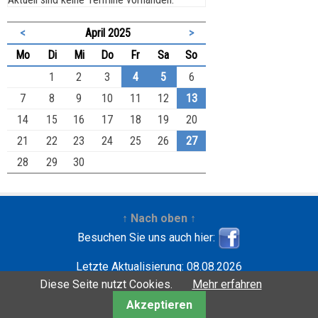
<
April 2025
>
ntag
enstag
ttwoch
nnerstag
eitag
mstag
nntag
Mo
Di
Mi
Do
Fr
Sa
So
1
2
3
4
5
6
7
8
9
10
11
12
13
14
15
16
17
18
19
20
21
22
23
24
25
26
27
28
29
30
↑ Nach oben ↑
Besuchen Sie uns auch hier:
Letzte Aktualisierung: 08.08.2026
Entwickelt mit
| Copyright ©2001-2026
Wilfried
Diese Seite nutzt Cookies.
Mehr erfahren
Krebbers
Akzeptieren