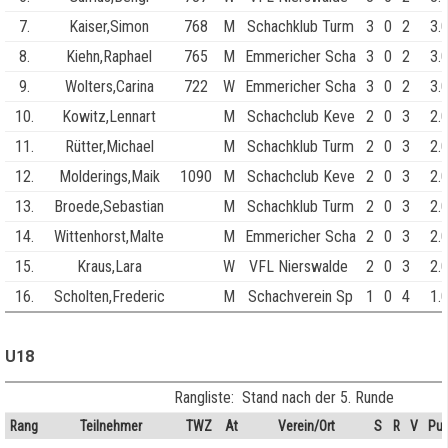
7.
Kaiser,Simon
768
M
Schachklub Turm
3
0
2
3.
8.
Kiehn,Raphael
765
M
Emmericher Scha
3
0
2
3.
9.
Wolters,Carina
722
W
Emmericher Scha
3
0
2
3.
10.
Kowitz,Lennart
M
Schachclub Keve
2
0
3
2.
11.
Rütter,Michael
M
Schachklub Turm
2
0
3
2.
12.
Molderings,Maik
1090
M
Schachclub Keve
2
0
3
2.
13.
Broede,Sebastian
M
Schachklub Turm
2
0
3
2.
14.
Wittenhorst,Malte
M
Emmericher Scha
2
0
3
2.
15.
Kraus,Lara
W
VFL Nierswalde
2
0
3
2.
16.
Scholten,Frederic
M
Schachverein Sp
1
0
4
1.
U18
Rangliste: Stand nach der 5. Runde
Rang
Teilnehmer
TWZ
At
Verein/Ort
S
R
V
Pun