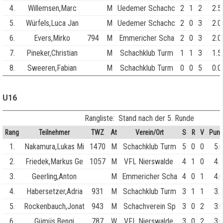
4.
Willemsen,Marc
M
Uedemer Schachc
2
1
2
2.5
5.
Würfels,Luca Jan
M
Uedemer Schachc
2
0
3
2.0
6.
Evers,Mirko
794
M
Emmericher Scha
2
0
3
2.0
7.
Pineker,Christian
M
Schachklub Turm
1
1
3
1.5
8.
Sweeren,Fabian
M
Schachklub Turm
0
0
5
0.0
U16
Rangliste: Stand nach der 5. Runde
Rang
Teilnehmer
TWZ
At
Verein/Ort
S
R
V
Punk
1.
Nakamura,Lukas Mi
1470
M
Schachklub Turm
5
0
0
5.
2.
Friedek,Markus Ge
1057
M
VFL Nierswalde
4
1
0
4.
3.
Geerling,Anton
M
Emmericher Scha
4
0
1
4.
4.
Habersetzer,Adria
931
M
Schachklub Turm
3
1
1
3.
5.
Rockenbauch,Jonat
943
M
Schachverein Sp
3
0
2
3.
6.
Gümüs,Bengi
787
W
VFL Nierswalde
3
0
2
3.