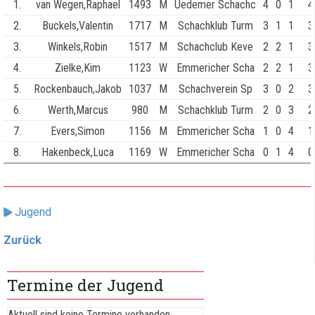
1.
van Wegen,Raphael
1493
M
Uedemer Schachc
4
0
1
4
2.
Buckels,Valentin
1717
M
Schachklub Turm
3
1
1
3
3.
Winkels,Robin
1517
M
Schachclub Keve
2
2
1
3
4.
Zielke,Kim
1123
W
Emmericher Scha
2
2
1
3
5.
Rockenbauch,Jakob
1037
M
Schachverein Sp
3
0
2
3
6.
Werth,Marcus
980
M
Schachklub Turm
2
0
3
2
7.
Evers,Simon
1156
M
Emmericher Scha
1
0
4
1
8.
Hakenbeck,Luca
1169
W
Emmericher Scha
0
1
4
0
Jugend
Zurück
Termine der Jugend
Aktuell sind keine Termine vorhanden.