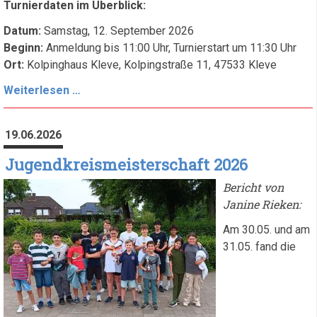
Turnierdaten im Überblick:
Datum:
Samstag, 12. September 2026
Beginn:
Anmeldung bis 11:00 Uhr, Turnierstart um 11:30 Uhr
Ort:
Kolpinghaus Kleve, Kolpingstraße 11, 47533 Kleve
Einladung
Weiterlesen …
zum
Jedermann-
19.06.2026
Schachturnier
2026
Jugendkreismeisterschaft 2026
in
Bericht von
Kleve
Janine Rieken:
Am 30.05. und am
31.05. fand die