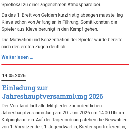
Spiellokal zu einer angenehmen Atmosphäre bei.
Da das 1. Brett von Geldern kurzfristig absagen musste, lag
Kleve schon von Anfang an in Führung. Somit konnten die
Spieler aus Kleve beruhigt in den Kampf gehen.
Die Motivation und Konzentration der Spieler wurde bereits
nach den ersten Zügen deutlich.
Erfolgreicher
Weiterlesen …
Spieltag
für
14.05.2026
Turm
Kleve
Einladung zur
IV
Jahreshauptversammlung 2026
Der Vorstand lädt alle Mitglieder zur ordentlichen
Jahreshauptversammlung am 20. Juni 2026 um 14:00 Uhr im
Kolpinghaus ein. Auf der Tagesordnung stehen die Neuwahlen
von 1. Vorsitzende:r, 1. Jugendwart:in, Breitensportreferent:in,