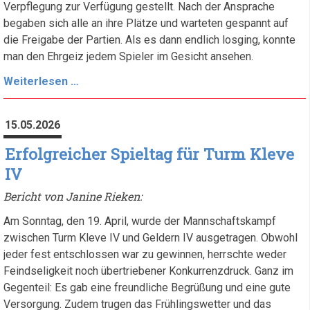
Verpflegung zur Verfügung gestellt. Nach der Ansprache
begaben sich alle an ihre Plätze und warteten gespannt auf
die Freigabe der Partien. Als es dann endlich losging, konnte
man den Ehrgeiz jedem Spieler im Gesicht ansehen.
Endrunde
Weiterlesen …
der
Saison:
15.05.2026
Spannung
bis
Erfolgreicher Spieltag für Turm Kleve
zum
IV
letzten
Bericht von Janine Rieken:
Brett
Am Sonntag, den 19. April, wurde der Mannschaftskampf
zwischen Turm Kleve IV und Geldern IV ausgetragen. Obwohl
jeder fest entschlossen war zu gewinnen, herrschte weder
Feindseligkeit noch übertriebener Konkurrenzdruck. Ganz im
Gegenteil: Es gab eine freundliche Begrüßung und eine gute
Versorgung. Zudem trugen das Frühlingswetter und das