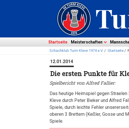
Navigation
überspringen
Navigation
Startseite
Meisterschaften
Mannscha
Schachklub Turm Kleve 1974 e.V.
/
Startseite
/
überspringen
12.01.2014
Die ersten Punkte für Kl
Spielbericht von Alfred Fallier:
Das heutige Heimspiel gegen Straelen 2 
Kleve durch Peter Bieker und Alfred Fall
Spiele, durch leichte Fehler unserersei
oberen 3 Brettern (Keßler, Gosse und M
Spiele.