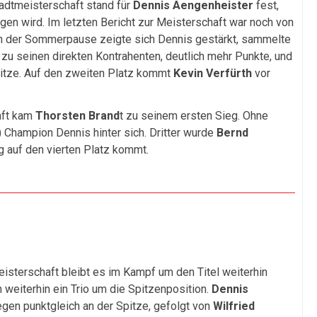
tadtmeisterschaft stand für
Dennis Aengenheister
fest,
digen wird. Im letzten Bericht zur Meisterschaft war noch von
ch der Sommerpause zeigte sich Dennis gestärkt, sammelte
zu seinen direkten Kontrahenten, deutlich mehr Punkte, und
pitze. Auf den zweiten Platz kommt
Kevin Verfürth
vor
aft kam
Thorsten Brand
t zu seinem ersten Sieg. Ohne
) Champion Dennis hinter sich. Dritter wurde
Bernd
g auf den vierten Platz kommt.
eisterschaft bleibt es im Kampf um den Titel weiterhin
h weiterhin ein Trio um die Spitzenposition.
Dennis
egen punktgleich an der Spitze, gefolgt von
Wilfried