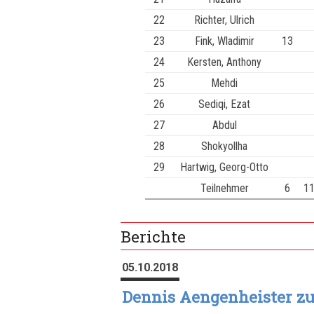
22
Richter, Ulrich
23
Fink, Wladimir
13
24
Kersten, Anthony
25
Mehdi
26
Sediqi, Ezat
27
Abdul
28
Shokyollha
29
Hartwig, Georg-Otto
Teilnehmer
6
1
Berichte
05.10.2018
Dennis Aengenheister zu