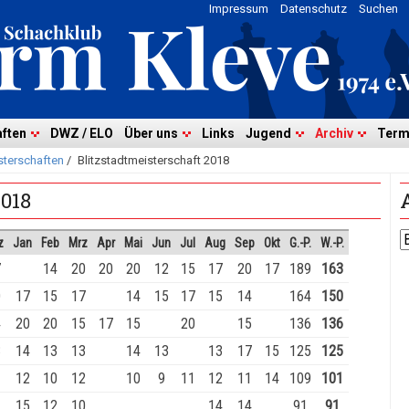
Impressum
Datenschutz
Suchen
ften
DWZ / ELO
Über uns
Links
Jugend
Archiv
Term
sterschaften
/
Blitzstadtmeisterschaft 2018
2018
z
Jan
Feb
Mrz
Apr
Mai
Jun
Jul
Aug
Sep
Okt
G.-P.
W.-P.
7
14
20
20
20
12
15
17
20
17
189
163
0
17
15
17
14
15
17
15
14
164
150
4
20
20
15
17
15
20
15
136
136
3
14
13
13
14
13
13
17
15
125
125
12
10
12
10
9
11
12
11
14
109
101
1
15
12
10
14
14
91
91