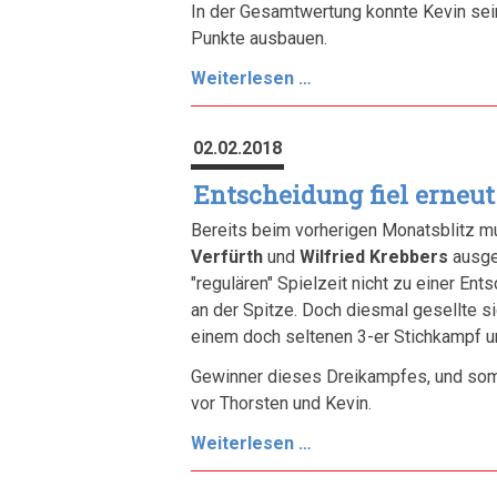
In der Gesamtwertung konnte Kevin sein
Punkte ausbauen.
Erster
Weiterlesen …
Sieg
des
02.02.2018
amtierenden
Meisters
Entscheidung fiel erneut
nach
Bereits beim vorherigen Monatsblitz 
11
Verfürth
und
Wilfried Krebbers
ausge
Monaten
"regulären" Spielzeit nicht zu einer E
an der Spitze. Doch diesmal gesellte s
einem doch seltenen 3-er Stichkampf u
Gewinner dieses Dreikampfes, und somi
vor Thorsten und Kevin.
Entscheidung
Weiterlesen …
fiel
erneut