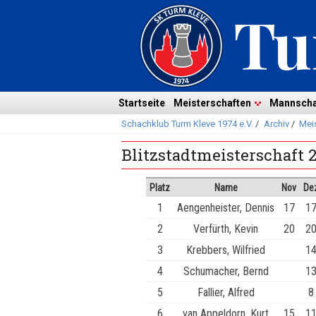
Navigation
überspringen
Navigation
Startseite
Meisterschaften
Mannscha
Schachklub Turm Kleve 1974 e.V.
/
Archiv
/
Mei
überspringen
Blitzstadtmeisterschaft 
Platz
Name
Nov
De
1
Aengenheister, Dennis
17
1
2
Verfürth, Kevin
20
2
3
Krebbers, Wilfried
1
4
Schumacher, Bernd
1
5
Fallier, Alfred
8
6
van Appeldorn, Kurt
15
1