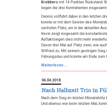
Krebbers
mit 14 Punkten Rückstand. Be
liegen die drei Kontrahenten insgesamt
Dennis vollführt dabei in den letzten dr
konnte er mit dem Gewinn des Monatsblit
sechsten Platz, um in der aktuellen Au
Kevin zeigt insgesamt die konstanteste
Auftaktsiegen dies nicht mehr wiederho
Davon drei Mal auf Platz zwei, wie auch 
Wilfried zu. Mit seinem gestrigen Sieg
Führungsduo und könnte am Ende zum la
Dreikampf
Weiterlesen …
um
den
06.04.2018
Titel
Nach Halbzeit Trio in F
Nach dem Sieg im letzten Monatsblitz
Und ebenso wie beim letzten Mal, konnte