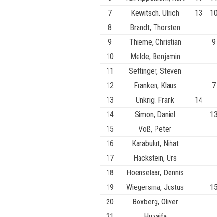
7
Kewitsch, Ulrich
13
1
8
Brandt, Thorsten
9
Thieme, Christian
9
10
Melde, Benjamin
11
Settinger, Steven
12
Franken, Klaus
7
13
Unkrig, Frank
14
14
Simon, Daniel
1
15
Voß, Peter
16
Karabulut, Nihat
17
Hackstein, Urs
18
Hoenselaar, Dennis
19
Wiegersma, Justus
1
20
Boxberg, Oliver
21
Huzaifa