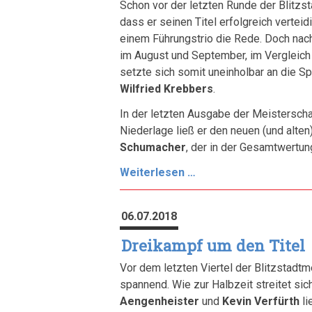
Schon vor der letzten Runde der Blitzs
dass er seinen Titel erfolgreich vertei
einem Führungstrio die Rede. Doch na
im August und September, im Vergleich 
setzte sich somit uneinholbar an die S
Wilfried Krebbers
.
In der letzten Ausgabe der Meistersch
Niederlage ließ er den neuen (und alten
Schumacher
, der in der Gesamtwertun
Dennis
Weiterlesen …
Aengenheister
zum
06.07.2018
dritten
Mal
Dreikampf um den Titel
Blitzstadtmeister
Vor dem letzten Viertel der Blitzstadtm
spannend. Wie zur Halbzeit streitet sic
Aengenheister
und
Kevin Verfürth
li