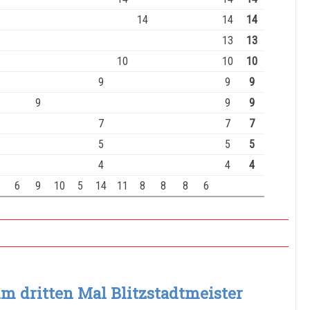
14
14
14
13
13
10
10
10
9
9
9
9
9
9
7
7
7
5
5
5
4
4
4
1
6
9
10
5
14
11
8
8
8
6
m dritten Mal Blitzstadtmeister