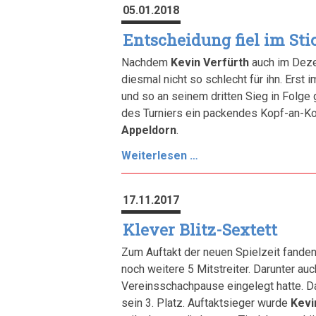
05.01.2018
in
der
Entscheidung fiel im St
Verlängerung
Nachdem
Kevin Verfürth
auch im Deze
diesmal nicht so schlecht für ihn. Erst
und so an seinem dritten Sieg in Folge
des Turniers ein packendes Kopf-an-Ko
Appeldorn
.
Entscheidung
Weiterlesen …
fiel
im
17.11.2017
Stichkampf
Klever Blitz-Sextett
Zum Auftakt der neuen Spielzeit fanden
noch weitere 5 Mitstreiter. Darunter au
Vereinsschachpause eingelegt hatte. Da
sein 3. Platz. Auftaktsieger wurde
Kevi