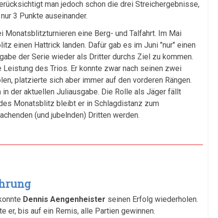
rücksichtigt man jedoch schon die drei Streichergebnisse,
 nur 3 Punkte auseinander.
ei Monatsblitzturnieren eine Berg- und Talfahrt. Im Mai
z einen Hattrick landen. Dafür gab es im Juni "nur" einen
sgabe der Serie wieder als Dritter durchs Ziel zu kommen.
 Leistung des Trios. Er konnte zwar nach seinen zwei
len, platzierte sich aber immer auf den vorderen Rängen.
in der aktuellen Juliausgabe. Die Rolle als Jäger fällt
 des Monatsblitz bleibt er in Schlagdistanz zum
chenden (und jubelnden) Dritten werden.
ührung
 konnte
Dennis Aengenheister
seinen Erfolg wiederholen.
 er, bis auf ein Remis, alle Partien gewinnen.