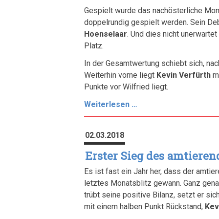
Gespielt wurde das nachösterliche Mona
doppelrundig gespielt werden. Sein Deb
Hoenselaar
. Und dies nicht unerwartet
Platz.
In der Gesamtwertung schiebt sich, na
Weiterhin vorne liegt
Kevin Verfürth
mi
Punkte vor Wilfried liegt.
Nach
Weiterlesen …
Halbzeit
Trio
02.03.2018
in
Führung
Erster Sieg des amtiere
Es ist fast ein Jahr her, dass der amti
letztes Monatsblitz gewann. Ganz genau
trübt seine positive Bilanz, setzt er si
mit einem halben Punkt Rückstand,
Kev