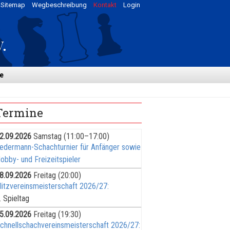
Sitemap
Wegbeschreibung
Kontakt
Login
e
Termine
2.09.2026
Samstag
(11:00–17:00)
edermann-Schachturnier für Anfänger sowie
obby- und Freizeitspieler
8.09.2026
Freitag
(20:00)
litzvereinsmeisterschaft 2026/27:
. Spieltag
5.09.2026
Freitag
(19:30)
chnellschachvereinsmeisterschaft 2026/27: