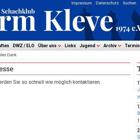
Impressum
Datenschutz
Suchen
ften
DWZ / ELO
Über uns
Links
Jugend
Archiv
Termin
elen Dank
esse
erden Sie so schnell wie möglich kontaktieren.
1
J
H
1
B
1
2
S