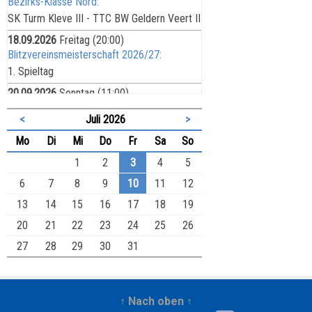
Bezirks-Klasse Nord:
SK Turm Kleve III - TTC BW Geldern Veert II
18.09.2026
Freitag
(20:00)
Blitzvereinsmeisterschaft 2026/27:
1. Spieltag
20.09.2026
Sonntag
(11:00)
Bezirks-Liga:
<
Juli 2026
>
SF Heinsberg II - SK Turm Kleve II
ntag
enstag
ttwoch
nnerstag
eitag
mstag
nntag
Mo
Di
Mi
Do
Fr
Sa
So
25.09.2026
Freitag
(19:30)
Schnellschachvereinsmeisterschaft
1
2
3
4
5
2026/27:
6
7
8
9
10
11
12
1. Spieltag
13
14
15
16
17
18
19
27.09.2026
Sonntag
(11:00)
20
21
22
23
24
25
26
Kreis-Liga Nord:
27
28
29
30
31
Spr. Kranenburg II - SK Turm Kleve V
27.09.2026
Sonntag
(11:00)
Kreis-Liga Nord:
SK Turm Kleve IV - SK Turm Kleve VI
↑ Nach oben ↑