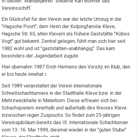
In diesen "Wanderjahren" steuerte Karl Böhmer das
Vereinsschiff.
Ein Glücksfall für den Verein war der letzte Umzug in die
"Hagsche Poort", dem Heim der Kolpingfamilie Kleve,
Hagsche Str. 65, alten Klevern als frühere Gaststätte "Köbes
Vogt" gut bekannt. Zentral gelegen, fühlt man sich hier seit
1982 wohl und ist "gaststätten-unabhängig". Das kam
besonders der Jugendarbeit zugute.
Hier übernahm 1987 Erich Hermens den Vorsitz im Klub, den
er bis heute innehat.
1
Seit 1989 veranstaltet der Verein internationale
Schnellschachturniere in der Stadthalle Kleve bzw. in der
Mehrzweckhalle in Materborn. Diese erfreuen sich bei
Schachspielern innerhalb und außerhalb des Kreises Kleve
inzwischen regen Zuspruchs. So findet zum 25-jährigen
Vereinsjubiläum bereits das IX. Internationale Schachturnier
vom 13.-16. Mai 1999, diesmal wieder in der "guten Stube"