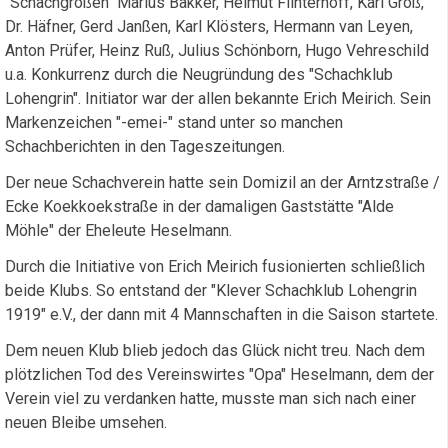
"Schachgrößen" Marius Bakker, Helmut Flinterhoff, Karl Groß,
Dr. Häfner, Gerd Janßen, Karl Klösters, Hermann van Leyen,
Anton Prüfer, Heinz Ruß, Julius Schönborn, Hugo Vehreschild
u.a. Konkurrenz durch die Neugründung des "Schachklub
Lohengrin". Initiator war der allen bekannte Erich Meirich. Sein
Markenzeichen "-emei-" stand unter so manchen
Schachberichten in den Tageszeitungen.
Der neue Schachverein hatte sein Domizil an der Arntzstraße /
Ecke Koekkoekstraße in der damaligen Gaststätte "Alde
Möhle" der Eheleute Heselmann.
Durch die Initiative von Erich Meirich fusionierten schließlich
beide Klubs. So entstand der "Klever Schachklub Lohengrin
1919" e.V., der dann mit 4 Mannschaften in die Saison startete.
Dem neuen Klub blieb jedoch das Glück nicht treu. Nach dem
plötzlichen Tod des Vereinswirtes "Opa" Heselmann, dem der
Verein viel zu verdanken hatte, musste man sich nach einer
neuen Bleibe umsehen.