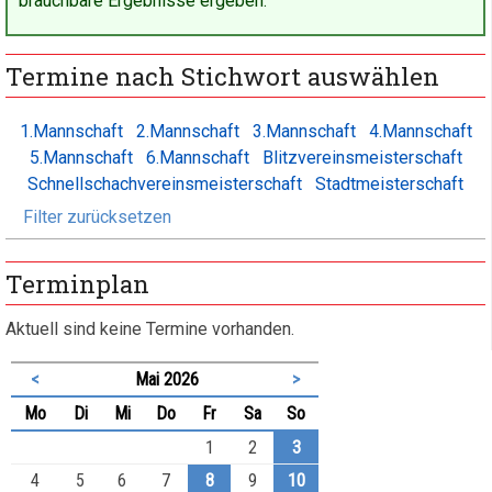
brauchbare Ergebnisse ergeben.
Termine nach Stichwort auswählen
1.Mannschaft
2.Mannschaft
3.Mannschaft
4.Mannschaft
5.Mannschaft
6.Mannschaft
Blitzvereinsmeisterschaft
Schnellschachvereinsmeisterschaft
Stadtmeisterschaft
Filter zurücksetzen
Terminplan
Aktuell sind keine Termine vorhanden.
<
Mai 2026
>
ntag
enstag
ttwoch
nnerstag
eitag
mstag
nntag
Mo
Di
Mi
Do
Fr
Sa
So
1
2
3
4
5
6
7
8
9
10