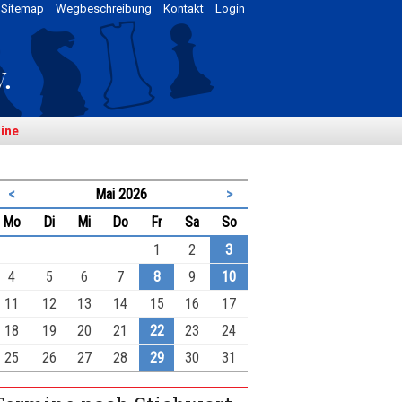
Sitemap
Wegbeschreibung
Kontakt
Login
ine
<
Mai 2026
>
ntag
enstag
ttwoch
nnerstag
eitag
mstag
nntag
Mo
Di
Mi
Do
Fr
Sa
So
1
2
3
4
5
6
7
8
9
10
11
12
13
14
15
16
17
18
19
20
21
22
23
24
25
26
27
28
29
30
31