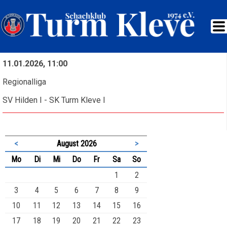
11.01.2026, 11:00
Regionalliga
SV Hilden I - SK Turm Kleve I
<
August 2026
>
ntag
enstag
ttwoch
nnerstag
eitag
mstag
nntag
Mo
Di
Mi
Do
Fr
Sa
So
1
2
3
4
5
6
7
8
9
10
11
12
13
14
15
16
17
18
19
20
21
22
23