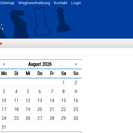
Sitemap
Wegbeschreibung
Kontakt
Login
e
<
August 2026
>
ntag
enstag
ttwoch
nnerstag
eitag
mstag
nntag
Mo
Di
Mi
Do
Fr
Sa
So
1
2
3
4
5
6
7
8
9
10
11
12
13
14
15
16
17
18
19
20
21
22
23
24
25
26
27
28
29
30
31