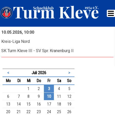
10.05.2026, 10:00
Kreis-Liga Nord
SK Turm Kleve III - SV Spr. Kranenburg II
<
Juli 2026
>
ntag
enstag
ttwoch
nnerstag
eitag
mstag
nntag
Mo
Di
Mi
Do
Fr
Sa
So
1
2
3
4
5
6
7
8
9
10
11
12
13
14
15
16
17
18
19
20
21
22
23
24
25
26