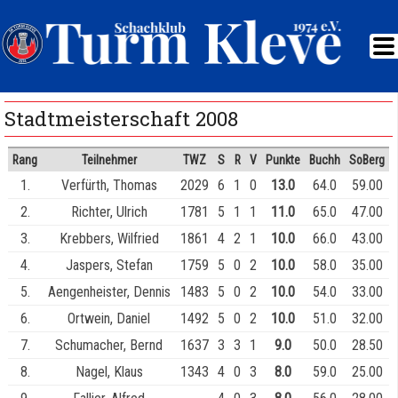
Stadtmeisterschaft 2008
Rang
Teilnehmer
TWZ
S
R
V
Punkte
Buchh
SoBerg
1.
Verfürth, Thomas
2029
6
1
0
13.0
64.0
59.00
2.
Richter, Ulrich
1781
5
1
1
11.0
65.0
47.00
3.
Krebbers, Wilfried
1861
4
2
1
10.0
66.0
43.00
4.
Jaspers, Stefan
1759
5
0
2
10.0
58.0
35.00
5.
Aengenheister, Dennis
1483
5
0
2
10.0
54.0
33.00
6.
Ortwein, Daniel
1492
5
0
2
10.0
51.0
32.00
7.
Schumacher, Bernd
1637
3
3
1
9.0
50.0
28.50
8.
Nagel, Klaus
1343
4
0
3
8.0
59.0
25.00