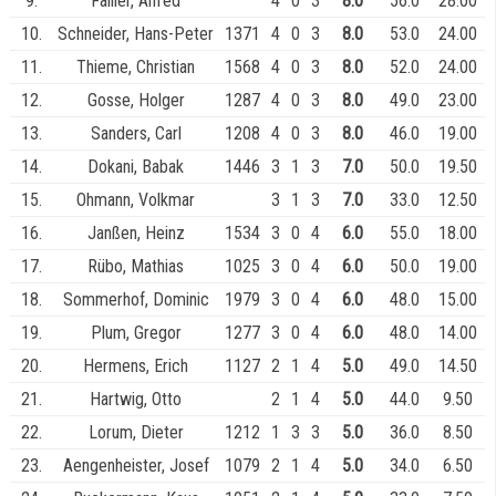
9.
Fallier, Alfred
4
0
3
8.0
56.0
28.00
10.
Schneider, Hans-Peter
1371
4
0
3
8.0
53.0
24.00
11.
Thieme, Christian
1568
4
0
3
8.0
52.0
24.00
12.
Gosse, Holger
1287
4
0
3
8.0
49.0
23.00
13.
Sanders, Carl
1208
4
0
3
8.0
46.0
19.00
14.
Dokani, Babak
1446
3
1
3
7.0
50.0
19.50
15.
Ohmann, Volkmar
3
1
3
7.0
33.0
12.50
16.
Janßen, Heinz
1534
3
0
4
6.0
55.0
18.00
17.
Rübo, Mathias
1025
3
0
4
6.0
50.0
19.00
18.
Sommerhof, Dominic
1979
3
0
4
6.0
48.0
15.00
19.
Plum, Gregor
1277
3
0
4
6.0
48.0
14.00
20.
Hermens, Erich
1127
2
1
4
5.0
49.0
14.50
21.
Hartwig, Otto
2
1
4
5.0
44.0
9.50
22.
Lorum, Dieter
1212
1
3
3
5.0
36.0
8.50
23.
Aengenheister, Josef
1079
2
1
4
5.0
34.0
6.50