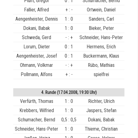
Plum, Gregor
0 : 1
Schumacher, Bernd
Fallier, Alfred
+ : -
Ortwein, Daniel
Aengenheister, Dennis
1 : 0
Sanders, Carl
Dokani, Babak
1 : 0
Bieker, Peter
Schweda, Gerd
- : +
Schneider, Hans-Peter
Lorum, Dieter
0 : 1
Hermens, Erich
Aengenheister, Josef
0 : 1
Buckermann, Klaus
Ohmann, Volkmar
- : +
Rübo, Mathias
Pollmann, Alfons
+ : -
spielfrei
4. Runde (17.04.2008, 19:30 Uhr)
Verfürth, Thomas
1 : 0
Richter, Ulrich
Krebbers, Wilfried
1 : 0
Jaspers, Stefan
Schumacher, Bernd
0,5 : 0,5
Dokani, Babak
Schneider, Hans-Peter
1 : 0
Thieme, Christian