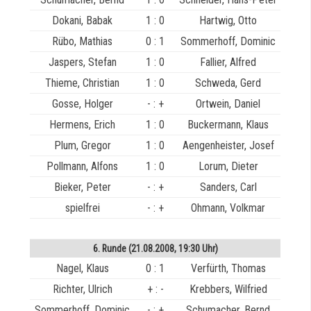
Dokani, Babak
1 : 0
Hartwig, Otto
Rübo, Mathias
0 : 1
Sommerhoff, Dominic
Jaspers, Stefan
1 : 0
Fallier, Alfred
Thieme, Christian
1 : 0
Schweda, Gerd
Gosse, Holger
- : +
Ortwein, Daniel
Hermens, Erich
1 : 0
Buckermann, Klaus
Plum, Gregor
1 : 0
Aengenheister, Josef
Pollmann, Alfons
1 : 0
Lorum, Dieter
Bieker, Peter
- : +
Sanders, Carl
spielfrei
- : +
Ohmann, Volkmar
6. Runde (21.08.2008, 19:30 Uhr)
Nagel, Klaus
0 : 1
Verfürth, Thomas
Richter, Ulrich
+ : -
Krebbers, Wilfried
Sommerhoff, Dominic
- : +
Schumacher, Bernd