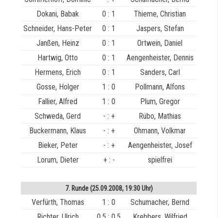
Dokani, Babak
0 : 1
Thieme, Christian
Schneider, Hans-Peter
0 : 1
Jaspers, Stefan
Janßen, Heinz
0 : 1
Ortwein, Daniel
Hartwig, Otto
0 : 1
Aengenheister, Dennis
Hermens, Erich
0 : 1
Sanders, Carl
Gosse, Holger
1 : 0
Pollmann, Alfons
Fallier, Alfred
1 : 0
Plum, Gregor
Schweda, Gerd
- : +
Rübo, Mathias
Buckermann, Klaus
- : +
Ohmann, Volkmar
Bieker, Peter
- : +
Aengenheister, Josef
Lorum, Dieter
+ : -
spielfrei
7. Runde (25.09.2008, 19:30 Uhr)
Verfürth, Thomas
1 : 0
Schumacher, Bernd
Richter, Ulrich
0,5 : 0,5
Krebbers, Wilfried