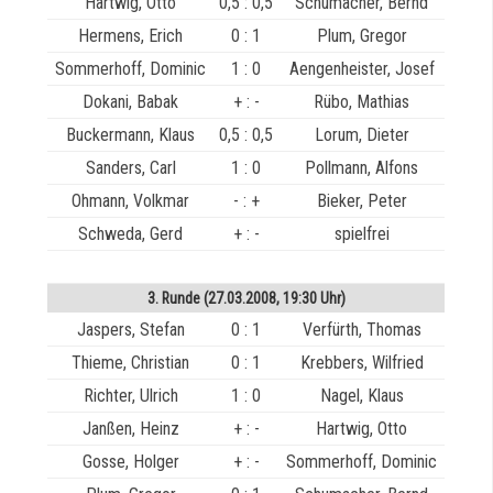
Hartwig, Otto
0,5 : 0,5
Schumacher, Bernd
Hermens, Erich
0 : 1
Plum, Gregor
Sommerhoff, Dominic
1 : 0
Aengenheister, Josef
Dokani, Babak
+ : -
Rübo, Mathias
Buckermann, Klaus
0,5 : 0,5
Lorum, Dieter
Sanders, Carl
1 : 0
Pollmann, Alfons
Ohmann, Volkmar
- : +
Bieker, Peter
Schweda, Gerd
+ : -
spielfrei
3. Runde (27.03.2008, 19:30 Uhr)
Jaspers, Stefan
0 : 1
Verfürth, Thomas
Thieme, Christian
0 : 1
Krebbers, Wilfried
Richter, Ulrich
1 : 0
Nagel, Klaus
Janßen, Heinz
+ : -
Hartwig, Otto
Gosse, Holger
+ : -
Sommerhoff, Dominic