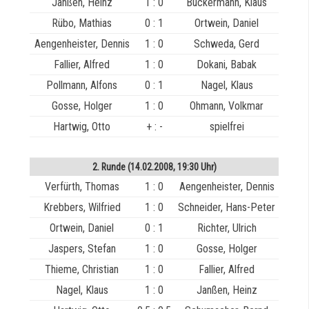
Janßen, Heinz
1 : 0
Buckermann, Klaus
Rübo, Mathias
0 : 1
Ortwein, Daniel
Aengenheister, Dennis
1 : 0
Schweda, Gerd
Fallier, Alfred
1 : 0
Dokani, Babak
Pollmann, Alfons
0 : 1
Nagel, Klaus
Gosse, Holger
1 : 0
Ohmann, Volkmar
Hartwig, Otto
+ : -
spielfrei
2. Runde (14.02.2008, 19:30 Uhr)
Verfürth, Thomas
1 : 0
Aengenheister, Dennis
Krebbers, Wilfried
1 : 0
Schneider, Hans-Peter
Ortwein, Daniel
0 : 1
Richter, Ulrich
Jaspers, Stefan
1 : 0
Gosse, Holger
Thieme, Christian
1 : 0
Fallier, Alfred
Nagel, Klaus
1 : 0
Janßen, Heinz