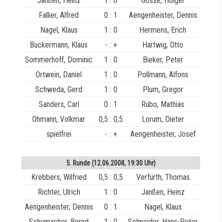
Janßen, Heinz
1 : 0
Gosse, Holger
Fallier, Alfred
0 : 1
Aengenheister, Dennis
Nagel, Klaus
1 : 0
Hermens, Erich
Buckermann, Klaus
- : +
Hartwig, Otto
Sommerhoff, Dominic
1 : 0
Bieker, Peter
Ortwein, Daniel
1 : 0
Pollmann, Alfons
Schweda, Gerd
1 : 0
Plum, Gregor
Sanders, Carl
0 : 1
Rübo, Mathias
Ohmann, Volkmar
0,5 : 0,5
Lorum, Dieter
spielfrei
- : +
Aengenheister, Josef
5. Runde (12.06.2008, 19:30 Uhr)
Krebbers, Wilfried
0,5 : 0,5
Verfürth, Thomas
Richter, Ulrich
1 : 0
Janßen, Heinz
Aengenheister, Dennis
0 : 1
Nagel, Klaus
Schumacher, Bernd
1 : 0
Schneider, Hans-Peter