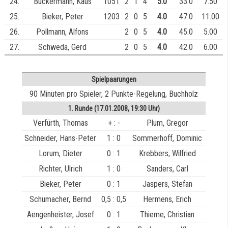
24.
Buckermann, Kaus
1051
2
1
4
5.0
33.0
7.50
25.
Bieker, Peter
1203
2
0
5
4.0
47.0
11.00
26.
Pollmann, Alfons
2
0
5
4.0
45.0
5.00
27.
Schweda, Gerd
2
0
5
4.0
42.0
6.00
Spielpaarungen
90 Minuten pro Spieler, 2 Punkte-Regelung, Buchholz
1. Runde (17.01.2008, 19:30 Uhr)
Verfürth, Thomas
+ : -
Plum, Gregor
Schneider, Hans-Peter
1 : 0
Sommerhoff, Dominic
Lorum, Dieter
0 : 1
Krebbers, Wilfried
Richter, Ulrich
1 : 0
Sanders, Carl
Bieker, Peter
0 : 1
Jaspers, Stefan
Schumacher, Bernd
0,5 : 0,5
Hermens, Erich
Aengenheister, Josef
0 : 1
Thieme, Christian