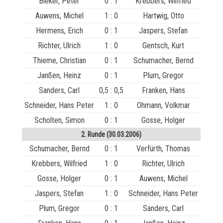
Bieker, Peter
0 : 1
Krebbers, Wilfried
Auwens, Michel
1 : 0
Hartwig, Otto
Hermens, Erich
0 : 1
Jaspers, Stefan
Richter, Ulrich
1 : 0
Gentsch, Kurt
Thieme, Christian
0 : 1
Schumacher, Bernd
Janßen, Heinz
0 : 1
Plum, Gregor
Sanders, Carl
0,5 : 0,5
Franken, Hans
Schneider, Hans Peter
1 : 0
Ohmann, Volkmar
Scholten, Simon
0 : 1
Gosse, Holger
2. Runde (30.03.2006)
Schumacher, Bernd
0 : 1
Verfürth, Thomas
Krebbers, Wilfried
1 : 0
Richter, Ulrich
Gosse, Holger
0 : 1
Auwens, Michel
Jaspers, Stefan
1 : 0
Schneider, Hans Peter
Plum, Gregor
0 : 1
Sanders, Carl