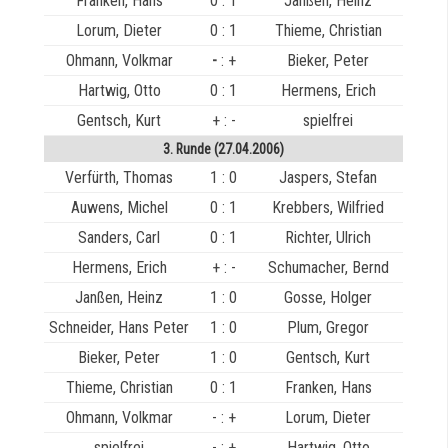
Franken, Hans
0 : 1
Janßen, Heinz
Lorum, Dieter
0 : 1
Thieme, Christian
Ohmann, Volkmar
-
: +
Bieker, Peter
Hartwig, Otto
0 : 1
Hermens, Erich
Gentsch, Kurt
+ : -
spielfrei
3. Runde (27.04.2006)
Verfürth, Thomas
1 : 0
Jaspers, Stefan
Auwens, Michel
0 : 1
Krebbers, Wilfried
Sanders, Carl
0 : 1
Richter, Ulrich
Hermens, Erich
+ : -
Schumacher, Bernd
Janßen, Heinz
1 : 0
Gosse, Holger
Schneider, Hans Peter
1 : 0
Plum, Gregor
Bieker, Peter
1 : 0
Gentsch, Kurt
Thieme, Christian
0 : 1
Franken, Hans
Ohmann, Volkmar
- : +
Lorum, Dieter
spielfrei
- : +
Hartwig, Otto