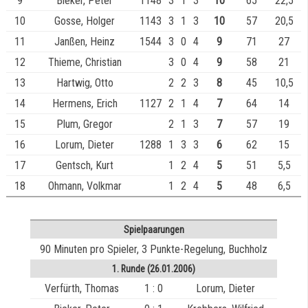
9
Bieker, Peter
1148
3
1
3
10
65
22,5
10
Gosse, Holger
1143
3
1
3
10
57
20,5
11
Janßen, Heinz
1544
3
0
4
9
71
27
12
Thieme, Christian
3
0
4
9
58
21
13
Hartwig, Otto
2
2
3
8
45
10,5
14
Hermens, Erich
1127
2
1
4
7
64
14
15
Plum, Gregor
2
1
3
7
57
19
16
Lorum, Dieter
1288
1
3
3
6
62
15
17
Gentsch, Kurt
1
2
4
5
51
5,5
18
Ohmann, Volkmar
1
2
4
5
48
6,5
Spielpaarungen
90 Minuten pro Spieler, 3 Punkte-Regelung, Buchholz
1. Runde (26.01.2006)
Verfürth, Thomas
1 : 0
Lorum, Dieter