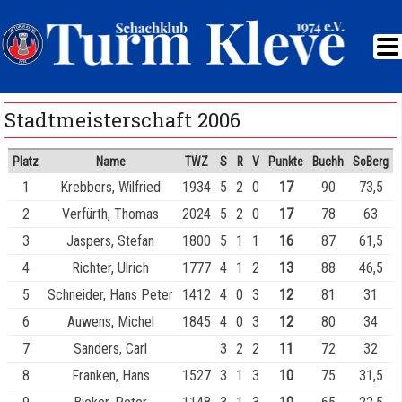
Stadtmeisterschaft 2006
Platz
Name
TWZ
S
R
V
Punkte
Buchh
SoBerg
1
Krebbers, Wilfried
1934
5
2
0
17
90
73,5
2
Verfürth, Thomas
2024
5
2
0
17
78
63
3
Jaspers, Stefan
1800
5
1
1
16
87
61,5
4
Richter, Ulrich
1777
4
1
2
13
88
46,5
5
Schneider, Hans Peter
1412
4
0
3
12
81
31
6
Auwens, Michel
1845
4
0
3
12
80
34
7
Sanders, Carl
3
2
2
11
72
32
8
Franken, Hans
1527
3
1
3
10
75
31,5