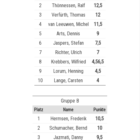
2
Thönnessen, Ralf
12,5
3
Verfürth, Thomas
12
4
van Leeuwen, Michel
11,5
5
Arts, Dennis
9
6
Jaspers, Stefan
7,5
7
Richter, Ulrich
7
8
Krebbers, Wilfried
4,56,5
9
Lorum, Henning
4,5
10
Lange, Carsten
4
Gruppe B
Platz
Name
Punkte
1
Hermsen, Frederik
10,5
2
Schumacher, Bernd
10
3
Jazmati, Danny
9,5