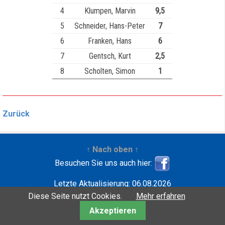
4
Klumpen, Marvin
9,5
5
Schneider, Hans-Peter
7
6
Franken, Hans
6
7
Gentsch, Kurt
2,5
8
Scholten, Simon
1
Zurück
↑ Nach oben ↑
Besuchen Sie uns auch hier:
Letzte Aktualisierung: 06.08.2026
Entwickelt mit
| Copyright ©2001-2026
Wilfried
Diese Seite nutzt Cookies.
Mehr erfahren
Krebbers
Akzeptieren