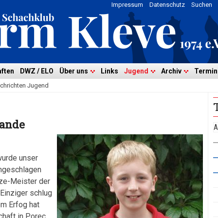
Impressum
Datenschutz
Suchen
ften
DWZ / ELO
Über uns
Links
Jugend
Archiv
Termin
chrichten Jugend
lande
A
wurde unser
ngeschlagen
ize-Meister der
 Einziger schlug
em Erfog hat
haft in Porec