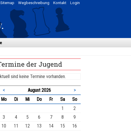
Sitemap
Wegbeschreibung
Kontakt
Login
e
Termine der Jugend
ktuell sind keine Termine vorhanden.
<
August 2026
>
ntag
enstag
ttwoch
nnerstag
eitag
mstag
nntag
Mo
Di
Mi
Do
Fr
Sa
So
1
2
3
4
5
6
7
8
9
10
11
12
13
14
15
16