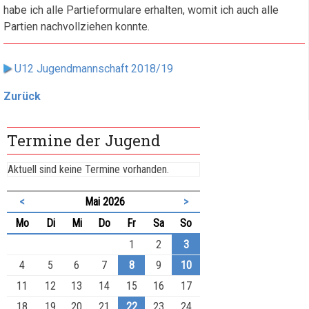
habe ich alle Partieformulare erhalten, womit ich auch alle
Partien nachvollziehen konnte.
U12 Jugendmannschaft 2018/19
Zurück
Termine der Jugend
Aktuell sind keine Termine vorhanden.
<
Mai 2026
>
ntag
enstag
ttwoch
nnerstag
eitag
mstag
nntag
Mo
Di
Mi
Do
Fr
Sa
So
1
2
3
4
5
6
7
8
9
10
11
12
13
14
15
16
17
18
19
20
21
22
23
24