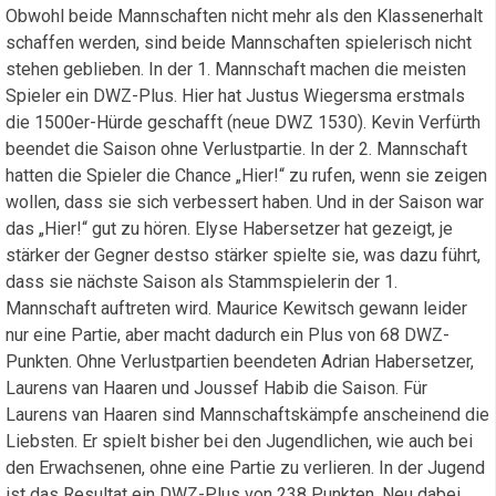
Obwohl beide Mannschaften nicht mehr als den Klassenerhalt
schaffen werden, sind beide Mannschaften spielerisch nicht
stehen geblieben. In der 1. Mannschaft machen die meisten
Spieler ein DWZ-Plus. Hier hat Justus Wiegersma erstmals
die 1500er-Hürde geschafft (neue DWZ 1530). Kevin Verfürth
beendet die Saison ohne Verlustpartie. In der 2. Mannschaft
hatten die Spieler die Chance „Hier!“ zu rufen, wenn sie zeigen
wollen, dass sie sich verbessert haben. Und in der Saison war
das „Hier!“ gut zu hören. Elyse Habersetzer hat gezeigt, je
stärker der Gegner destso stärker spielte sie, was dazu führt,
dass sie nächste Saison als Stammspielerin der 1.
Mannschaft auftreten wird. Maurice Kewitsch gewann leider
nur eine Partie, aber macht dadurch ein Plus von 68 DWZ-
Punkten. Ohne Verlustpartien beendeten Adrian Habersetzer,
Laurens van Haaren und Joussef Habib die Saison. Für
Laurens van Haaren sind Mannschaftskämpfe anscheinend die
Liebsten. Er spielt bisher bei den Jugendlichen, wie auch bei
den Erwachsenen, ohne eine Partie zu verlieren. In der Jugend
ist das Resultat ein DWZ-Plus von 238 Punkten. Neu dabei