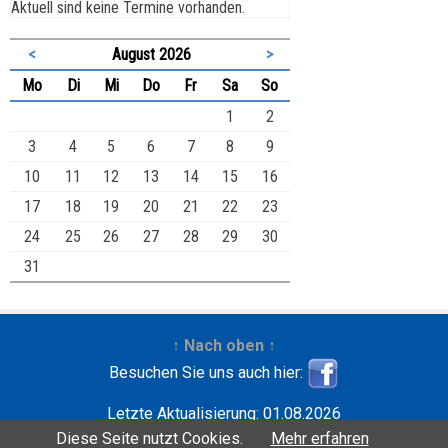
Aktuell sind keine Termine vorhanden.
<
August 2026
>
ntag
enstag
ttwoch
nnerstag
eitag
mstag
nntag
Mo
Di
Mi
Do
Fr
Sa
So
1
2
3
4
5
6
7
8
9
10
11
12
13
14
15
16
17
18
19
20
21
22
23
24
25
26
27
28
29
30
31
↑ Nach oben ↑
Besuchen Sie uns auch hier:
Letzte Aktualisierung: 01.08.2026
Entwickelt mit
| Copyright ©2001-2026
Wilfried
Diese Seite nutzt Cookies.
Mehr erfahren