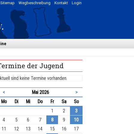
Sitemap
Wegbeschreibung
Kontakt
Login
ine
Termine der Jugend
ktuell sind keine Termine vorhanden.
<
Mai 2026
>
ntag
enstag
ttwoch
nnerstag
eitag
mstag
nntag
Mo
Di
Mi
Do
Fr
Sa
So
1
2
3
4
5
6
7
8
9
10
11
12
13
14
15
16
17