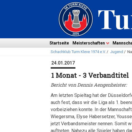
Navigation
überspringen
Navigation
Startseite
Meisterschaften
Mannscha
Schachklub Turm Kleve 1974 e.V.
/
Jugend
/
Na
überspringen
24.01.2017
1 Monat - 3 Verbandtitel
Bericht von Dennis Aengenheister:
Am letzten Spieltag hat der Düsseldorf
auch fest, dass wir die Liga als 1. be
vorbeiziehen konnte. In der Mannschaft
Wiegersma, Elyse Habersetzer, Youssef
jetzt Verbandsmeister nennen. Somit w
auftreten. Nahezu alle Spieler haben 