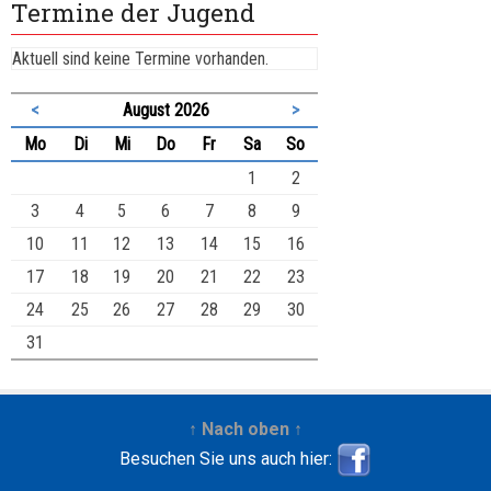
Termine der Jugend
Aktuell sind keine Termine vorhanden.
<
August 2026
>
ntag
enstag
ttwoch
nnerstag
eitag
mstag
nntag
Mo
Di
Mi
Do
Fr
Sa
So
1
2
3
4
5
6
7
8
9
10
11
12
13
14
15
16
17
18
19
20
21
22
23
24
25
26
27
28
29
30
31
↑ Nach oben ↑
Besuchen Sie uns auch hier: