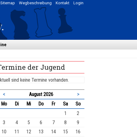
Sitemap
Wegbeschreibung
Kontakt
Login
ine
Termine der Jugend
ktuell sind keine Termine vorhanden.
<
August 2026
>
ntag
enstag
ttwoch
nnerstag
eitag
mstag
nntag
Mo
Di
Mi
Do
Fr
Sa
So
1
2
3
4
5
6
7
8
9
10
11
12
13
14
15
16