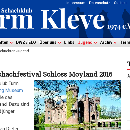
Impressum
Datenschutz
Suchen
ften
DWZ / ELO
Über uns
Links
Jugend
Archiv
Term
chrichten Jugend
hachfestival Schloss Moyland 2016
A
klub Turm
ung Museum
le das
and
. Dazu sind
 jünger
an Dieter