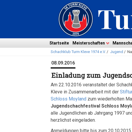
Navigation
überspringen
Navigation
Startseite
Meisterschaften
Mannscha
Schachklub Turm Kleve 1974 e.V.
/
Jugend
/
Na
überspringen
08.09.2016
Einladung zum Jugendsc
Am 22.10.2016 veranstaltet der Schach
Kleve in Zusammenarbeit mit der
Stift
Schloss Moyland
zum wiederholten Ma
Jugendschachfestival Schloss Moyl
alle Jugendlichen ab Jahrgang 1997 und
herzlichst eingeladen.
Anmeldungen bitte bis zum 20.10.2015 