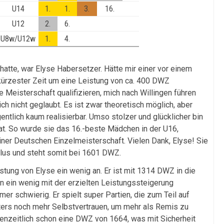
U14
1.
1.
3.
16.
U12
2.
6.
U8w/U12w
1.
4.
atte, war Elyse Habersetzer. Hätte mir einer vor einem
 kürzester Zeit um eine Leistung von ca. 400 DWZ
 Meisterschaft qualifizieren, mich nach Willingen führen
ch nicht geglaubt. Es ist zwar theoretisch möglich, aber
entlich kaum realisierbar. Umso stolzer und glücklicher bin
hat. So wurde sie das 16.-beste Mädchen in der U16,
iner Deutschen Einzelmeisterschaft. Vielen Dank, Elyse! Sie
us und steht somit bei 1601 DWZ.
tung von Elyse ein wenig an. Er ist mit 1314 DWZ in die
on ein wenig mit der erzielten Leistungssteigerung
er schwierig. Er spielt super Partien, die zum Teil auf
ters noch mehr Selbstvertrauen, um mehr als Remis zu
enzeitlich schon eine DWZ von 1664, was mit Sicherheit