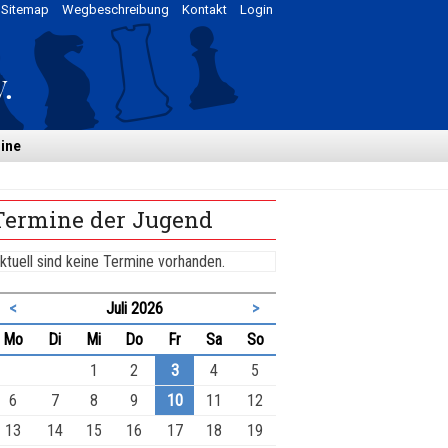
Sitemap
Wegbeschreibung
Kontakt
Login
ine
Termine der Jugend
ktuell sind keine Termine vorhanden.
<
Juli 2026
>
ntag
enstag
ttwoch
nnerstag
eitag
mstag
nntag
Mo
Di
Mi
Do
Fr
Sa
So
1
2
3
4
5
6
7
8
9
10
11
12
13
14
15
16
17
18
19