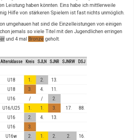
en Leistung haben könnten. Eins habe ich mittlerweile
enig Hilfe von stärkeren Spielern ist fast nichts unmöglich.
son umgehauen hat sind die Einzelleistungen von einigen
schon jemals so viele Titel mit den Jugendlichen erringen
ber
und 4 mal
Bronze
geholt.
Altersklasse
Kreis
SJLN
SJNR
SJNRW
DSJ
U18
1.
2.
13.
U18
3.
4.
11.
U16
/
/
2.
U16/U25
1.
1.
3.
17.
88.
U16
2.
4.
13.
U16
3.
U16w
2.
1.
2.
2.
16.