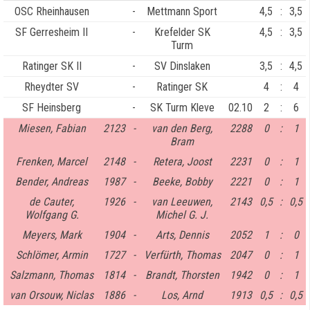
OSC Rheinhausen
-
Mettmann Sport
4,5
:
3,5
SF Gerresheim II
-
Krefelder SK
4,5
:
3,5
Turm
Ratinger SK II
-
SV Dinslaken
3,5
:
4,5
Rheydter SV
-
Ratinger SK
4
:
4
SF Heinsberg
-
SK Turm Kleve
02.10
2
:
6
Miesen, Fabian
2123
-
van den Berg,
2288
0
:
1
Bram
Frenken, Marcel
2148
-
Retera, Joost
2231
0
:
1
Bender, Andreas
1987
-
Beeke, Bobby
2221
0
:
1
de Cauter,
1926
-
van Leeuwen,
2143
0,5
:
0,5
Wolfgang G.
Michel G. J.
Meyers, Mark
1904
-
Arts, Dennis
2052
1
:
0
Schlömer, Armin
1727
-
Verfürth, Thomas
2047
0
:
1
Salzmann, Thomas
1814
-
Brandt, Thorsten
1942
0
:
1
van Orsouw, Niclas
1886
-
Los, Arnd
1913
0,5
:
0,5