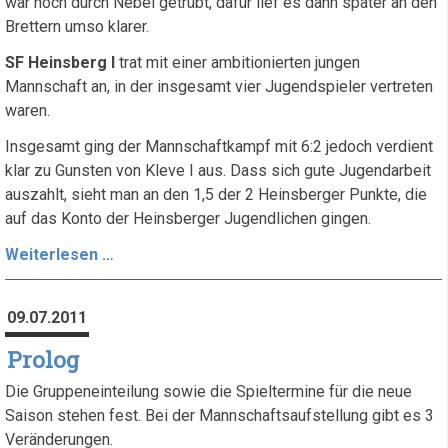
war noch durch Nebel getrübt, dafür lief es dann später an den
Brettern umso klarer.
SF Heinsberg I
trat mit einer ambitionierten jungen
Mannschaft an, in der insgesamt vier Jugendspieler vertreten
waren.
Insgesamt ging der Mannschaftkampf mit 6:2 jedoch verdient
klar zu Gunsten von Kleve I aus. Dass sich gute Jugendarbeit
auszahlt, sieht man an den 1,5 der 2 Heinsberger Punkte, die
auf das Konto der Heinsberger Jugendlichen gingen.
1.
Weiterlesen …
Spieltag
-
09.07.2011
Gelungener
Saisonauftakt
Prolog
Die Gruppeneinteilung sowie die Spieltermine für die neue
Saison stehen fest. Bei der Mannschaftsaufstellung gibt es 3
Veränderungen.