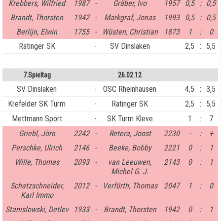
Krebbers, Wilfried
1987
-
Gräber, Ivo
1957
0,5
:
0,5
Brandt, Thorsten
1942
-
Markgraf, Jonas
1993
0,5
:
0,5
Berlijn, Elwin
1755
-
Wüsten, Christian
1873
1
:
0
Ratinger SK
-
SV Dinslaken
2,5
:
5,5
7.Spieltag
26.02.12
SV Dinslaken
-
OSC Rheinhausen
4,5
:
3,5
Krefelder SK Turm
-
Ratinger SK
2,5
:
5,5
Mettmann Sport
-
SK Turm Kleve
1
:
7
Griebl, Jörn
2242
-
Retera, Joost
2230
-
:
+
Perschke, Ulrich
2146
-
Beeke, Bobby
2221
0
:
1
Wille, Thomas
2093
-
van Leeuwen,
2143
0
:
1
Michel G. J.
Schatzschneider,
2012
-
Verfürth, Thomas
2047
1
:
0
Karl Immo
Stanislowski, Detlev
1933
-
Brandt, Thorsten
1942
0
:
1