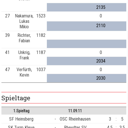
2135
27
Nakamura,
1523
0
Lukas
2110
Mikio
39
Richter,
1182
Fabian
41
Unkrig,
1187
0
Frank
2034
47
Verfürth,
1037
0
Kevin
2030
Spieltage
1.Spieltag
11.09.11
SF Heinsberg
-
OSC Rheinhausen
3
:
5
SK Turm Kleve
-
Rheydter SV
4,5
:
3,5