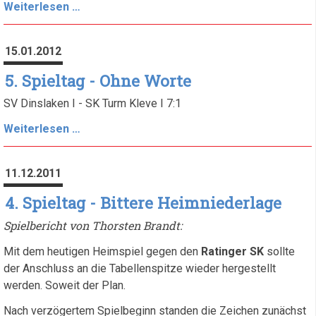
6.
Weiterlesen …
Spieltag
-
15.01.2012
Geschlossene
Mannschaftsleistung
5. Spieltag - Ohne Worte
SV Dinslaken I - SK Turm Kleve I 7:1
5.
Weiterlesen …
Spieltag
-
11.12.2011
Ohne
Worte
4. Spieltag - Bittere Heimniederlage
Spielbericht von Thorsten Brandt:
Mit dem heutigen Heimspiel gegen den
Ratinger SK
sollte
der Anschluss an die Tabellenspitze wieder hergestellt
werden. Soweit der Plan.
Nach verzögertem Spielbeginn standen die Zeichen zunächst