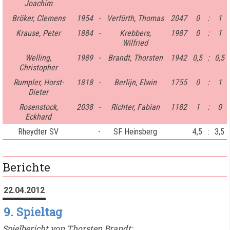
Joachim
Bröker, Clemens
1954
-
Verfürth, Thomas
2047
0
:
1
Krause, Peter
1884
-
Krebbers,
1987
0
:
1
Wilfried
Welling,
1989
-
Brandt, Thorsten
1942
0,5
:
0,5
Christopher
Rumpler, Horst-
1818
-
Berlijn, Elwin
1755
0
:
1
Dieter
Rosenstock,
2038
-
Richter, Fabian
1182
1
:
0
Eckhard
Rheydter SV
-
SF Heinsberg
4,5
:
3,5
Berichte
22.04.2012
9. Spieltag
Spielbericht von Thorsten Brandt: