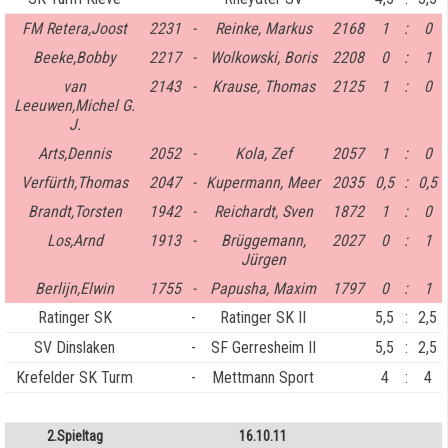
FM Retera,Joost
2231
-
Reinke, Markus
2168
1
:
0
Beeke,Bobby
2217
-
Wolkowski, Boris
2208
0
:
1
van
2143
-
Krause, Thomas
2125
1
:
0
Leeuwen,Michel G.
J.
Arts,Dennis
2052
-
Kola, Zef
2057
1
:
0
Verfürth,Thomas
2047
-
Kupermann, Meer
2035
0,5
:
0,5
Brandt,Torsten
1942
-
Reichardt, Sven
1872
1
:
0
Los,Arnd
1913
-
Brüggemann,
2027
0
:
1
Jürgen
Berlijn,Elwin
1755
-
Papusha, Maxim
1797
0
:
1
Ratinger SK
-
Ratinger SK II
5,5
:
2,5
SV Dinslaken
-
SF Gerresheim II
5,5
:
2,5
Krefelder SK Turm
-
Mettmann Sport
4
:
4
2.Spieltag
16.10.11