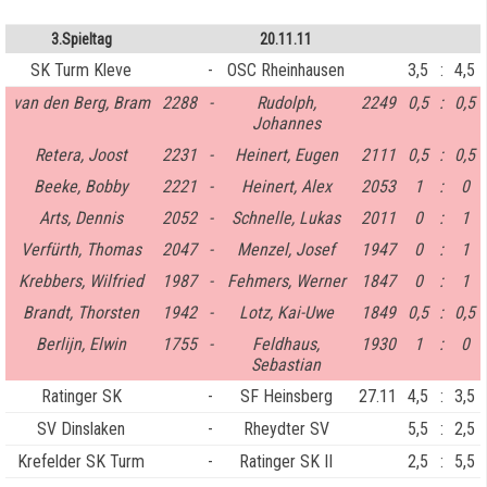
3.Spieltag
20.11.11
SK Turm Kleve
-
OSC Rheinhausen
3,5
:
4,5
van den Berg, Bram
2288
-
Rudolph,
2249
0,5
:
0,5
Johannes
Retera, Joost
2231
-
Heinert, Eugen
2111
0,5
:
0,5
Beeke, Bobby
2221
-
Heinert, Alex
2053
1
:
0
Arts, Dennis
2052
-
Schnelle, Lukas
2011
0
:
1
Verfürth, Thomas
2047
-
Menzel, Josef
1947
0
:
1
Krebbers, Wilfried
1987
-
Fehmers, Werner
1847
0
:
1
Brandt, Thorsten
1942
-
Lotz, Kai-Uwe
1849
0,5
:
0,5
Berlijn, Elwin
1755
-
Feldhaus,
1930
1
:
0
Sebastian
Ratinger SK
-
SF Heinsberg
27.11
4,5
:
3,5
SV Dinslaken
-
Rheydter SV
5,5
:
2,5
Krefelder SK Turm
-
Ratinger SK II
2,5
:
5,5