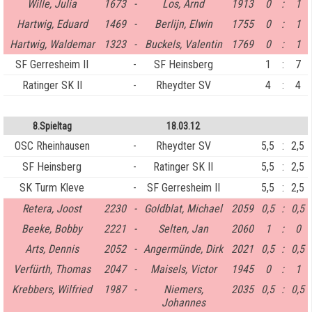
Wille, Julia
1673
-
Los, Arnd
1913
0
:
1
Hartwig, Eduard
1469
-
Berlijn, Elwin
1755
0
:
1
Hartwig, Waldemar
1323
-
Buckels, Valentin
1769
0
:
1
SF Gerresheim II
-
SF Heinsberg
1
:
7
Ratinger SK II
-
Rheydter SV
4
:
4
8.Spieltag
18.03.12
OSC Rheinhausen
-
Rheydter SV
5,5
:
2,5
SF Heinsberg
-
Ratinger SK II
5,5
:
2,5
SK Turm Kleve
-
SF Gerresheim II
5,5
:
2,5
Retera, Joost
2230
-
Goldblat, Michael
2059
0,5
:
0,5
Beeke, Bobby
2221
-
Selten, Jan
2060
1
:
0
Arts, Dennis
2052
-
Angermünde, Dirk
2021
0,5
:
0,5
Verfürth, Thomas
2047
-
Maisels, Victor
1945
0
:
1
Krebbers, Wilfried
1987
-
Niemers,
2035
0,5
:
0,5
Johannes