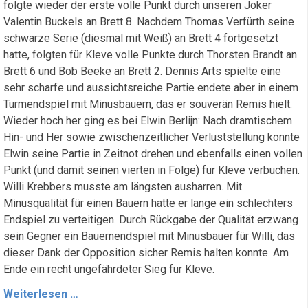
folgte wieder der erste volle Punkt durch unseren Joker
Valentin Buckels an Brett 8. Nachdem Thomas Verfürth seine
schwarze Serie (diesmal mit Weiß) an Brett 4 fortgesetzt
hatte, folgten für Kleve volle Punkte durch Thorsten Brandt an
Brett 6 und Bob Beeke an Brett 2. Dennis Arts spielte eine
sehr scharfe und aussichtsreiche Partie endete aber in einem
Turmendspiel mit Minusbauern, das er souverän Remis hielt.
Wieder hoch her ging es bei Elwin
Berlijn:
Nach dramtischem
Hin- und Her sowie zwischenzeitlicher Verluststellung konnte
Elwin
seine Partie in Zeitnot drehen und ebenfalls einen vollen
Punkt (und damit seinen vierten in Folge) für Kleve verbuchen.
Willi Krebbers musste am längsten ausharren. Mit
Minusqualität für einen Bauern hatte er lange ein schlechters
Endspiel zu verteitigen. Durch Rückgabe der Qualität erzwang
sein Gegner ein Bauernendspiel mit Minusbauer für Willi, das
dieser Dank der Opposition sicher Remis halten konnte. Am
Ende ein recht ungefährdeter Sieg für Kleve.
8.
Weiterlesen …