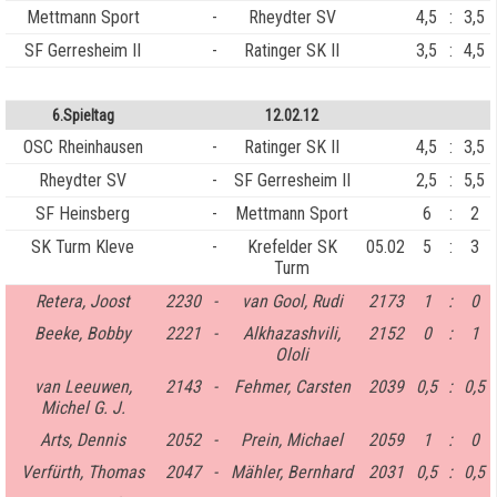
Mettmann Sport
-
Rheydter SV
4,5
:
3,5
SF Gerresheim II
-
Ratinger SK II
3,5
:
4,5
6.Spieltag
12.02.12
OSC Rheinhausen
-
Ratinger SK II
4,5
:
3,5
Rheydter SV
-
SF Gerresheim II
2,5
:
5,5
SF Heinsberg
-
Mettmann Sport
6
:
2
SK Turm Kleve
-
Krefelder SK
05.02
5
:
3
Turm
Retera, Joost
2230
-
van Gool, Rudi
2173
1
:
0
Beeke, Bobby
2221
-
Alkhazashvili,
2152
0
:
1
Ololi
van Leeuwen,
2143
-
Fehmer, Carsten
2039
0,5
:
0,5
Michel G. J.
Arts, Dennis
2052
-
Prein, Michael
2059
1
:
0
Verfürth, Thomas
2047
-
Mähler, Bernhard
2031
0,5
:
0,5