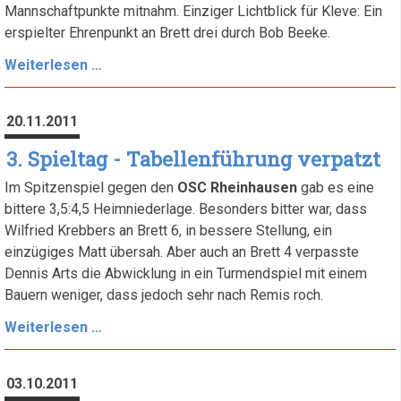
Mannschaftpunkte mitnahm. Einziger Lichtblick für Kleve: Ein
erspielter Ehrenpunkt an Brett drei durch Bob Beeke.
4.
Weiterlesen …
Spieltag
-
20.11.2011
Bittere
Heimniederlage
3. Spieltag - Tabellenführung verpatzt
Im Spitzenspiel gegen den
OSC Rheinhausen
gab es eine
bittere 3,5:4,5 Heimniederlage. Besonders bitter war, dass
Wilfried Krebbers an Brett 6, in bessere Stellung, ein
einzügiges Matt übersah. Aber auch an Brett 4 verpasste
Dennis Arts die Abwicklung in ein Turmendspiel mit einem
Bauern weniger, dass jedoch sehr nach Remis roch.
3.
Weiterlesen …
Spieltag
-
03.10.2011
Tabellenführung