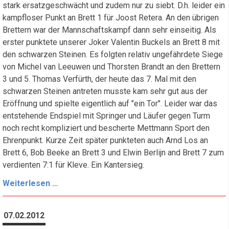
stark ersatzgeschwächt und zudem nur zu siebt. D.h. leider ein
kampfloser Punkt an Brett 1 für Joost Retera. An den übrigen
Brettern war der Mannschaftskampf dann sehr einseitig. Als
erster punktete unserer Joker Valentin Buckels an Brett 8 mit
den schwarzen Steinen. Es folgten relativ ungefährdete Siege
von Michel van Leeuwen und Thorsten Brandt an den Brettern
3 und 5. Thomas Verfürth, der heute das 7. Mal mit den
schwarzen Steinen antreten musste kam sehr gut aus der
Eröffnung und spielte eigentlich auf "ein Tor". Leider war das
entstehende Endspiel mit Springer und Läufer gegen Turm
noch recht kompliziert und bescherte Mettmann Sport den
Ehrenpunkt. Kurze Zeit später punkteten auch Arnd Los an
Brett 6, Bob Beeke an Brett 3 und Elwin Berlijn and Brett 7 zum
verdienten 7:1 für Kleve. Ein Kantersieg.
7.
Weiterlesen …
Spieltag
-
07.02.2012
Kantersieg