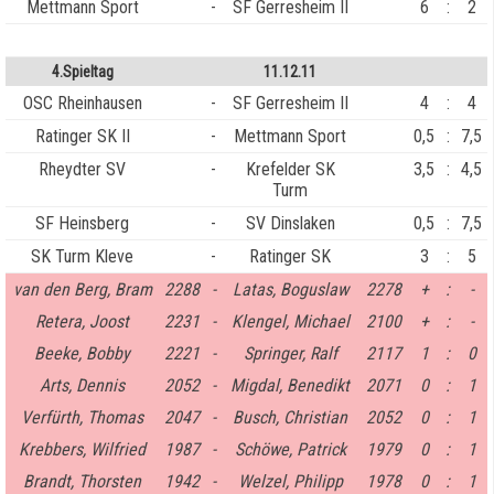
Mettmann Sport
-
SF Gerresheim II
6
:
2
4.Spieltag
11.12.11
OSC Rheinhausen
-
SF Gerresheim II
4
:
4
Ratinger SK II
-
Mettmann Sport
0,5
:
7,5
Rheydter SV
-
Krefelder SK
3,5
:
4,5
Turm
SF Heinsberg
-
SV Dinslaken
0,5
:
7,5
SK Turm Kleve
-
Ratinger SK
3
:
5
van den Berg, Bram
2288
-
Latas, Boguslaw
2278
+
:
-
Retera, Joost
2231
-
Klengel, Michael
2100
+
:
-
Beeke, Bobby
2221
-
Springer, Ralf
2117
1
:
0
Arts, Dennis
2052
-
Migdal, Benedikt
2071
0
:
1
Verfürth, Thomas
2047
-
Busch, Christian
2052
0
:
1
Krebbers, Wilfried
1987
-
Schöwe, Patrick
1979
0
:
1
Brandt, Thorsten
1942
-
Welzel, Philipp
1978
0
:
1