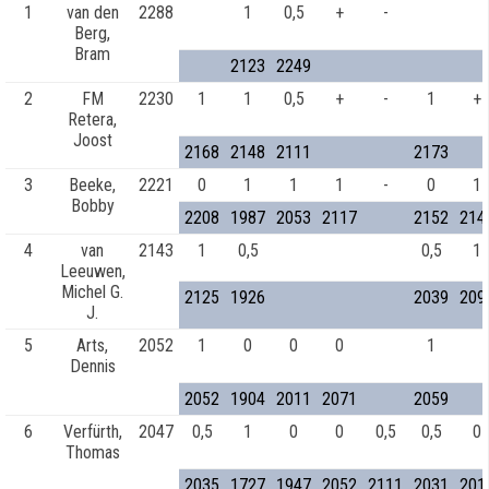
1
van den
2288
1
0,5
+
-
Berg,
Bram
2123
2249
2
FM
2230
1
1
0,5
+
-
1
+
Retera,
Joost
2168
2148
2111
2173
3
Beeke,
2221
0
1
1
1
-
0
1
Bobby
2208
1987
2053
2117
2152
214
4
van
2143
1
0,5
0,5
1
Leeuwen,
Michel G.
2125
1926
2039
209
J.
5
Arts,
2052
1
0
0
0
1
Dennis
2052
1904
2011
2071
2059
6
Verfürth,
2047
0,5
1
0
0
0,5
0,5
0
Thomas
2035
1727
1947
2052
2111
2031
201