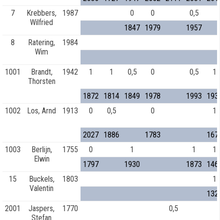
7
Krebbers,
1987
0
0
0,5
Wilfried
1847
1979
1957
8
Ratering,
1984
Wim
1001
Brandt,
1942
1
1
0,5
0
0,5
1
Thorsten
1872
1814
1849
1978
1993
193
1002
Los, Arnd
1913
0
0,5
0
1
2027
1886
1783
167
1003
Berlijn,
1755
0
1
1
1
Elwin
1797
1930
1873
146
15
Buckels,
1803
1
Valentin
132
2001
Jaspers,
1770
0,5
Stefan