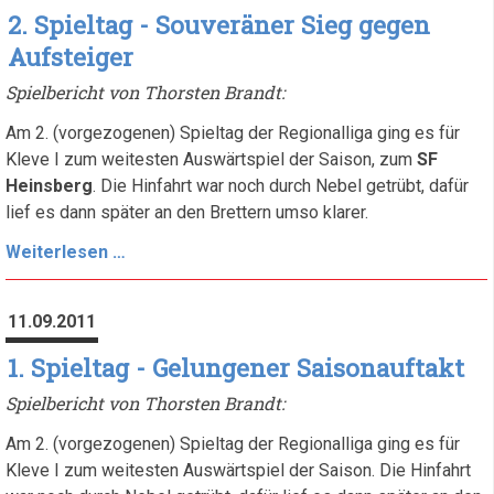
verpatzt
2. Spieltag - Souveräner Sieg gegen
Aufsteiger
Spielbericht von Thorsten Brandt:
Am 2. (vorgezogenen) Spieltag der Regionalliga ging es für
Kleve I zum weitesten Auswärtspiel der Saison, zum
SF
Heinsberg
. Die Hinfahrt war noch durch Nebel getrübt, dafür
lief es dann später an den Brettern umso klarer.
2.
Weiterlesen …
Spieltag
-
11.09.2011
Souveräner
Sieg
1. Spieltag - Gelungener Saisonauftakt
gegen
Spielbericht von Thorsten Brandt:
Aufsteiger
Am 2. (vorgezogenen) Spieltag der Regionalliga ging es für
Kleve I zum weitesten Auswärtspiel der Saison. Die Hinfahrt