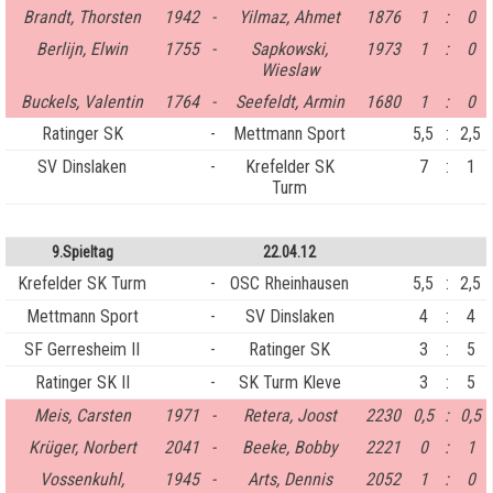
Brandt, Thorsten
1942
-
Yilmaz, Ahmet
1876
1
:
0
Berlijn, Elwin
1755
-
Sapkowski,
1973
1
:
0
Wieslaw
Buckels, Valentin
1764
-
Seefeldt, Armin
1680
1
:
0
Ratinger SK
-
Mettmann Sport
5,5
:
2,5
SV Dinslaken
-
Krefelder SK
7
:
1
Turm
9.Spieltag
22.04.12
Krefelder SK Turm
-
OSC Rheinhausen
5,5
:
2,5
Mettmann Sport
-
SV Dinslaken
4
:
4
SF Gerresheim II
-
Ratinger SK
3
:
5
Ratinger SK II
-
SK Turm Kleve
3
:
5
Meis, Carsten
1971
-
Retera, Joost
2230
0,5
:
0,5
Krüger, Norbert
2041
-
Beeke, Bobby
2221
0
:
1
Vossenkuhl,
1945
-
Arts, Dennis
2052
1
:
0