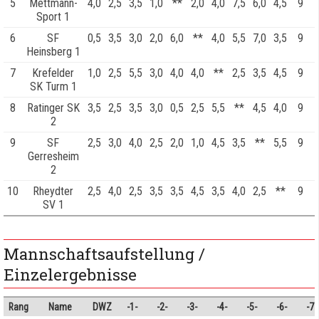
5
Mettmann-
4,0
2,5
3,5
1,0
**
2,0
4,0
7,5
6,0
4,5
9
Sport 1
6
SF
0,5
3,5
3,0
2,0
6,0
**
4,0
5,5
7,0
3,5
9
Heinsberg 1
7
Krefelder
1,0
2,5
5,5
3,0
4,0
4,0
**
2,5
3,5
4,5
9
SK Turm 1
8
Ratinger SK
3,5
2,5
3,5
3,0
0,5
2,5
5,5
**
4,5
4,0
9
2
9
SF
2,5
3,0
4,0
2,5
2,0
1,0
4,5
3,5
**
5,5
9
Gerresheim
2
10
Rheydter
2,5
4,0
2,5
3,5
3,5
4,5
3,5
4,0
2,5
**
9
SV 1
Mannschaftsaufstellung /
Einzelergebnisse
Rang
Name
DWZ
-1-
-2-
-3-
-4-
-5-
-6-
-7-