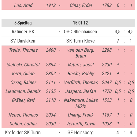
Los, Arnd
1913
-
Cinar, Erdal
1783
0
:
1
5.Spieltag
15.01.12
Ratinger SK
-
OSC Rheinhausen
3,5
:
4,5
SV Dinslaken
-
SK Turm Kleve
7
:
1
Trella, Thomas
2400
-
van den Berg,
2288
+
:
-
Bram
Sielecki, Christof
2394
-
Retera, Joost
2230
+
:
-
Kern, Guido
2302
-
Beeke, Bobby
2221
+
:
-
Ossig, Rainer
2111
-
Verfürth, Thomas
2047
0,5
:
0,5
Liedmann, Dennis
2135
-
Jaspers, Stefan
1770
0,5
:
0,5
Gräber, Ralf
2110
-
Nakamura, Lukas
1523
1
:
0
Mikio
Neuer, Thomas
2034
-
Unkrig, Frank
1187
1
:
0
Dehen, Lothar
2030
-
Verfürth, Kevin
1038
1
:
0
Krefelder SK Turm
-
SF Heinsberg
4
:
4