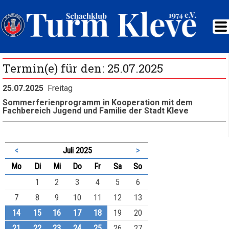
Termin(e) für den: 25.07.2025
25.07.2025
Freitag
Sommerferienprogramm in Kooperation mit dem
Fachbereich Jugend und Familie der Stadt Kleve
<
Juli 2025
>
ntag
enstag
ttwoch
nnerstag
eitag
mstag
nntag
Mo
Di
Mi
Do
Fr
Sa
So
1
2
3
4
5
6
7
8
9
10
11
12
13
14
15
16
17
18
19
20
21
22
23
24
25
26
27