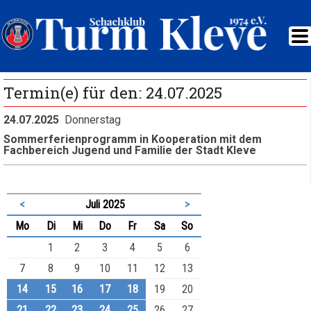
Termin(e) für den: 24.07.2025
24.07.2025
Donnerstag
Sommerferienprogramm in Kooperation mit dem
Fachbereich Jugend und Familie der Stadt Kleve
<
Juli 2025
>
ntag
enstag
ttwoch
nnerstag
eitag
mstag
nntag
Mo
Di
Mi
Do
Fr
Sa
So
1
2
3
4
5
6
7
8
9
10
11
12
13
14
15
16
17
18
19
20
21
22
23
24
25
26
27