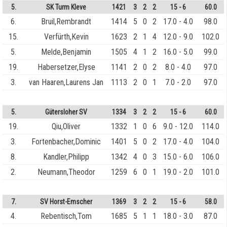
5.
SK Turm Kleve
1421
3
2
2
15 - 6
60.0
6.
Bruil,Rembrandt
1414
5
0
2
17.0 - 4.0
98.0
15.
Verfürth,Kevin
1623
2
1
4
12.0 - 9.0
102.0
5.
Melde,Benjamin
1505
4
1
2
16.0 - 5.0
99.0
19.
Habersetzer,Elyse
1141
2
0
2
8.0 - 4.0
97.0
3.
van Haaren,Laurens Jan
1113
2
0
1
7.0 - 2.0
97.0
5.
Gütersloher SV
1334
3
2
2
15 - 6
60.0
19.
Qiu,Oliver
1332
1
0
6
9.0 - 12.0
114.0
3.
Fortenbacher,Dominic
1401
5
0
2
17.0 - 4.0
104.0
8.
Kandler,Philipp
1342
4
0
3
15.0 - 6.0
106.0
2.
Neumann,Theodor
1259
6
0
1
19.0 - 2.0
101.0
7.
SV Horst-Emscher
1369
3
2
2
15 - 6
58.0
4.
Rebentisch,Tom
1685
5
1
1
18.0 - 3.0
87.0