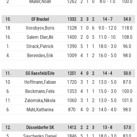
2.
Müller,Noah
1262
2
1
0
8.0 - 1.0
100.0
10.
SF Brackel
1332
2
3
2
14 - 7
54.0
18.
Vorobyov,Boris
1528
1
0
6
9.0 - 12.0
118.0
16.
Salem Elier,Ali
1400
2
0
5
11.0 - 10.
108.0
1.
Strack,Patrick
1390
5
1
1
18.0 - 3.0
96.0
4.
Berendes,Erik
1009
4
1
2
16.0 - 5.0
98.0
11.
SG Raesfeld/Erle
1251
4
0
2
14 - 4
50.0
10.
Hoffmann,Fabian
1720
3
1
2
13.0 - 5.0
87.0
6.
Beckmann,Felix
1353
4
1
1
15.0 - 3.0
100.0
11.
Zalomska,Nikola
1060
3
1
2
13.0 - 5.0
101.0
6.
Mühl,Katharina
870
4
0
2
14.0 - 4.0
98.0
12.
Düsseldorfer SK
1412
2
2
3
13 - 8
57.0
5.
Savchenko,Daniel
1846
5
1
1
18.0 - 3.0
83.0