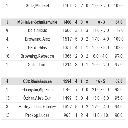
1.
Götz,Michael
1101
5
2
0
19.0 - 2.0
109.0
3.
MS Halver-Schalksmühle
1460
4
3
0
18 - 3
64.0
9.
Kölz,Niklas
1606
3
1
3
14.0 - 7.0
117.0
4.
Browning,Alex
1517
5
0
2
17.0 - 4.0
100.0
7.
Hardt,Silas
1351
4
1
1
15.0 - 3.0
108.0
18.
Browning,Rebecca
1366
2
0
2
8.0 - 4.0
97.0
1.
Sailer,Tom
1214
3
0
1
10.0 - 2.0
97.0
4.
OSC Rheinhausen
1394
4
1
2
16 - 5
62.0
1.
Günaydin,Alperen
1786
7
0
0
21.0 - 0.0
93.0
13.
Özkan,Afet-Ekin
1499
3
0
4
13.0 - 8.0
95.0
3.
Hörle,Joshua Stanley
1327
5
0
2
17.0 - 4.0
94.0
13.
Prokop,Lucas
963
1
2
4
11.0 - 10.
96.0