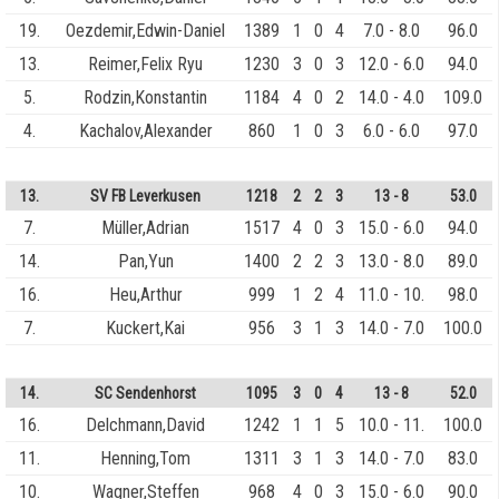
19.
Oezdemir,Edwin-Daniel
1389
1
0
4
7.0 - 8.0
96.0
13.
Reimer,Felix Ryu
1230
3
0
3
12.0 - 6.0
94.0
5.
Rodzin,Konstantin
1184
4
0
2
14.0 - 4.0
109.0
4.
Kachalov,Alexander
860
1
0
3
6.0 - 6.0
97.0
13.
SV FB Leverkusen
1218
2
2
3
13 - 8
53.0
7.
Müller,Adrian
1517
4
0
3
15.0 - 6.0
94.0
14.
Pan,Yun
1400
2
2
3
13.0 - 8.0
89.0
16.
Heu,Arthur
999
1
2
4
11.0 - 10.
98.0
7.
Kuckert,Kai
956
3
1
3
14.0 - 7.0
100.0
14.
SC Sendenhorst
1095
3
0
4
13 - 8
52.0
16.
Delchmann,David
1242
1
1
5
10.0 - 11.
100.0
11.
Henning,Tom
1311
3
1
3
14.0 - 7.0
83.0
10.
Wagner,Steffen
968
4
0
3
15.0 - 6.0
90.0