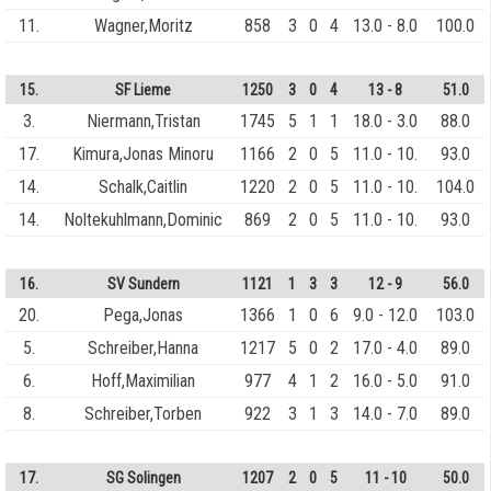
11.
Wagner,Moritz
858
3
0
4
13.0 - 8.0
100.0
15.
SF Lieme
1250
3
0
4
13 - 8
51.0
3.
Niermann,Tristan
1745
5
1
1
18.0 - 3.0
88.0
17.
Kimura,Jonas Minoru
1166
2
0
5
11.0 - 10.
93.0
14.
Schalk,Caitlin
1220
2
0
5
11.0 - 10.
104.0
14.
Noltekuhlmann,Dominic
869
2
0
5
11.0 - 10.
93.0
16.
SV Sundern
1121
1
3
3
12 - 9
56.0
20.
Pega,Jonas
1366
1
0
6
9.0 - 12.0
103.0
5.
Schreiber,Hanna
1217
5
0
2
17.0 - 4.0
89.0
6.
Hoff,Maximilian
977
4
1
2
16.0 - 5.0
91.0
8.
Schreiber,Torben
922
3
1
3
14.0 - 7.0
89.0
17.
SG Solingen
1207
2
0
5
11 - 10
50.0