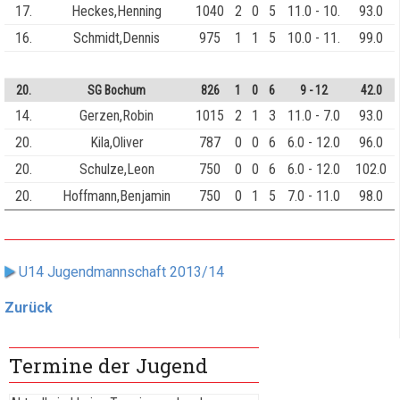
17.
Heckes,Henning
1040
2
0
5
11.0 - 10.
93.0
16.
Schmidt,Dennis
975
1
1
5
10.0 - 11.
99.0
20.
SG Bochum
826
1
0
6
9 - 12
42.0
14.
Gerzen,Robin
1015
2
1
3
11.0 - 7.0
93.0
20.
Kila,Oliver
787
0
0
6
6.0 - 12.0
96.0
20.
Schulze,Leon
750
0
0
6
6.0 - 12.0
102.0
20.
Hoffmann,Benjamin
750
0
1
5
7.0 - 11.0
98.0
U14 Jugendmannschaft 2013/14
Zurück
Termine der Jugend