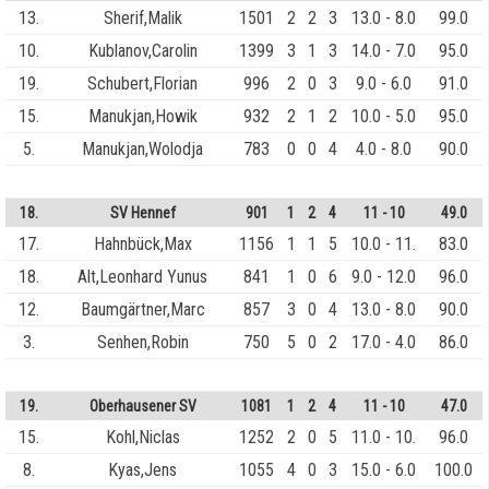
13.
Sherif,Malik
1501
2
2
3
13.0 - 8.0
99.0
10.
Kublanov,Carolin
1399
3
1
3
14.0 - 7.0
95.0
19.
Schubert,Florian
996
2
0
3
9.0 - 6.0
91.0
15.
Manukjan,Howik
932
2
1
2
10.0 - 5.0
95.0
5.
Manukjan,Wolodja
783
0
0
4
4.0 - 8.0
90.0
18.
SV Hennef
901
1
2
4
11 - 10
49.0
17.
Hahnbück,Max
1156
1
1
5
10.0 - 11.
83.0
18.
Alt,Leonhard Yunus
841
1
0
6
9.0 - 12.0
96.0
12.
Baumgärtner,Marc
857
3
0
4
13.0 - 8.0
90.0
3.
Senhen,Robin
750
5
0
2
17.0 - 4.0
86.0
19.
Oberhausener SV
1081
1
2
4
11 - 10
47.0
15.
Kohl,Niclas
1252
2
0
5
11.0 - 10.
96.0
8.
Kyas,Jens
1055
4
0
3
15.0 - 6.0
100.0