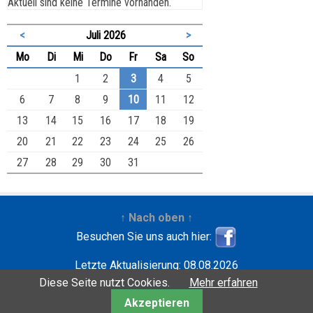
Aktuell sind keine Termine vorhanden.
<
Juli 2026
>
ntag
enstag
ttwoch
nnerstag
eitag
mstag
nntag
Mo
Di
Mi
Do
Fr
Sa
So
1
2
3
4
5
6
7
8
9
10
11
12
13
14
15
16
17
18
19
20
21
22
23
24
25
26
27
28
29
30
31
↑ Nach oben ↑
Besuchen Sie uns auch hier:
Letzte Aktualisierung: 08.08.2026
Entwickelt mit
| Copyright ©2001-2026
Wilfried
Diese Seite nutzt Cookies.
Mehr erfahren
Krebbers
Akzeptieren