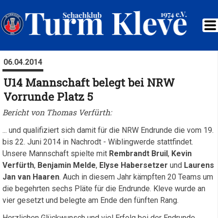
06.04.2014
U14 Mannschaft belegt bei NRW
Vorrunde Platz 5
Bericht von Thomas Verfürth:
... und qualifiziert sich damit für die NRW Endrunde die vom 19.
bis 22. Juni 2014 in Nachrodt - Wiblingwerde stattfindet.
Unsere Mannschaft spielte mit
Rembrandt Bruil
,
Kevin
Verfürth
,
Benjamin Melde
,
Elyse Habersetzer
und
Laurens
Jan van Haaren
. Auch in diesem Jahr kämpften 20 Teams um
die begehrten sechs Pläte für die Endrunde. Kleve wurde an
vier gesetzt und belegte am Ende den fünften Rang.
Herzlichen Glückwunsch und viel Erfolg bei der Endrunde.