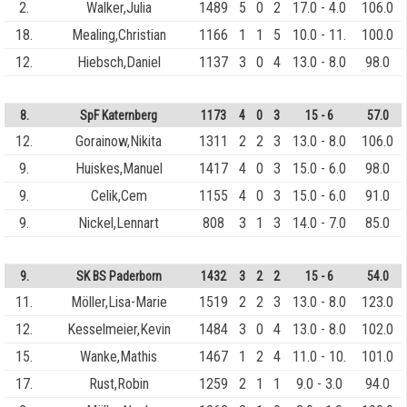
2.
Walker,Julia
1489
5
0
2
17.0 - 4.0
106.0
18.
Mealing,Christian
1166
1
1
5
10.0 - 11.
100.0
12.
Hiebsch,Daniel
1137
3
0
4
13.0 - 8.0
98.0
8.
SpF Katernberg
1173
4
0
3
15 - 6
57.0
12.
Gorainow,Nikita
1311
2
2
3
13.0 - 8.0
106.0
9.
Huiskes,Manuel
1417
4
0
3
15.0 - 6.0
98.0
9.
Celik,Cem
1155
4
0
3
15.0 - 6.0
91.0
9.
Nickel,Lennart
808
3
1
3
14.0 - 7.0
85.0
9.
SK BS Paderborn
1432
3
2
2
15 - 6
54.0
11.
Möller,Lisa-Marie
1519
2
2
3
13.0 - 8.0
123.0
12.
Kesselmeier,Kevin
1484
3
0
4
13.0 - 8.0
102.0
15.
Wanke,Mathis
1467
1
2
4
11.0 - 10.
101.0
17.
Rust,Robin
1259
2
1
1
9.0 - 3.0
94.0