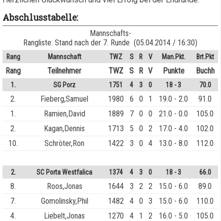
Abschlusstabelle:
Mannschafts-
Rangliste: Stand nach der 7. Runde (05.04.2014 / 16:30)
Rang
Mannschaft
TWZ
S
R
V
Man.Pkt.
Brt.Pkt
Rang
Teilnehmer
TWZ
S
R
V
Punkte
Buchh
1.
SG Porz
1751
4
3
0
18 - 3
70.0
2.
Fieberg,Samuel
1980
6
0
1
19.0 - 2.0
91.0
1.
Ramien,David
1889
7
0
0
21.0 - 0.0
105.0
2.
Kagan,Dennis
1713
5
0
2
17.0 - 4.0
102.0
10.
Schröter,Ron
1422
3
0
4
13.0 - 8.0
112.0
2.
SC Porta Westfalica
1374
4
3
0
18 - 3
66.0
8.
Roos,Jonas
1644
3
2
2
15.0 - 6.0
89.0
7.
Gomolinsky,Phil
1482
4
0
3
15.0 - 6.0
110.0
4.
Liebelt,Jonas
1270
4
1
2
16.0 - 5.0
105.0