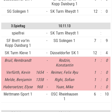
Kopp Duisburg 1
SG Solingen 1
-
SK Turm Rheydt 1
12
:
0
3.Spieltag
10.11.13
spielfrei
-
SK Turm Rheydt 1
:
SF Brett vor'm
-
SG Solingen 1
7
:
9
Kopp Duisburg 1
SK Turm Kleve 1
-
Düsseldorfer SK 1
12
:
4
Bruil, Rembrandt
-
Rodzin,
1
:
0
Konstantin
Verfürth, Kevin
1654
-
Reimer, Felix Ryu
1
:
0
Melde, Benjamin
1358
-
Righi, Sofian
1
:
0
Habersetzer, Elyse
968
-
Yuan, Mike
1
:
0
Mettmann-Sport 1
-
OSC Rheinhausen
6
:
10
1