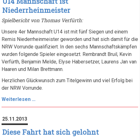
U14 Mannschaft ist
Vorrunde
Niederrheinmeister
Platz
Spielbericht von Thomas Verfürth:
5
Unsere 4er Mannschaft U14 ist mit fünf Siegen und einem
Remis Niederrheinmeister geworden und hat sich damit für die
NRW Vorrunde qualifiziert. In den sechs Mannschaftskämpfen
wurden folgende Spieler eingesetzt. Rembrandt Bruil, Kevin
Verfürth, Benjamin Melde, Elyse Habersetzer, Laurens Jan van
Haaren und Milan Brettmann.
Herzlichen Glückwunsch zum Titelgewinn und viel Erfolg bei
der NRW Vorrunde.
U14
Weiterlesen …
Mannschaft
ist
25.11.2013
Niederrheinmeister
Diese Fahrt hat sich gelohnt