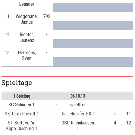
Leander
11
Wiegersma,
792
Justus
12
Richter,
-
Laurenz
13
Hermens,
-
Sven
Spieltage
1.Spieltag
06.10.13
SG Solingen 1
-
spielfrei
:
SK Turm Rheydt 1
-
Düsseldorfer SK 1
5
:
11
SF Brett vor'm
-
OSC Rheinhausen
4
:
12
Kopp Duisburg 1
1