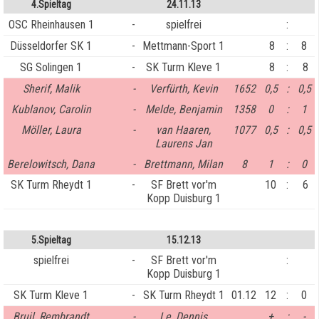
4.Spieltag
24.11.13
OSC Rheinhausen 1
-
spielfrei
:
Düsseldorfer SK 1
-
Mettmann-Sport 1
8
:
8
SG Solingen 1
-
SK Turm Kleve 1
8
:
8
Sherif, Malik
-
Verfürth, Kevin
1652
0,5
:
0,5
Kublanov, Carolin
-
Melde, Benjamin
1358
0
:
1
Möller, Laura
-
van Haaren,
1077
0,5
:
0,5
Laurens Jan
Berelowitsch, Dana
-
Brettmann, Milan
8
1
:
0
SK Turm Rheydt 1
-
SF Brett vor'm
10
:
6
Kopp Duisburg 1
5.Spieltag
15.12.13
spielfrei
-
SF Brett vor'm
:
Kopp Duisburg 1
SK Turm Kleve 1
-
SK Turm Rheydt 1
01.12
12
:
0
Bruil, Rembrandt
-
Le, Dennis
+
:
-