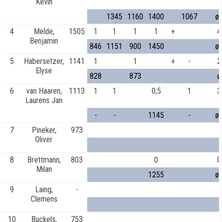
Kevin
1345
1160
1400
1067
ø
4
Melde,
1505
1
1
1
1
+
4
Benjamin
846
1151
900
1450
ø
5
Habersetzer,
1141
1
1
+
-
2
Elyse
828
873
ø
6
van Haaren,
1113
1
1
0,5
1
3
Laurens Jan
-
-
1145
-
ø
7
Pineker,
973
Oliver
8
Brettmann,
803
0
0
Milan
1255
ø
9
Laing,
-
Clemens
10
Buckels,
753