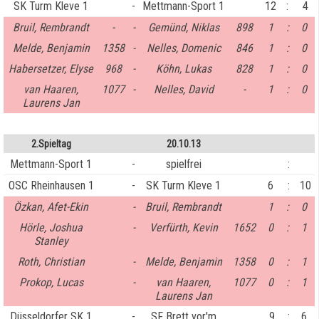
SK Turm Kleve 1
-
Mettmann-Sport 1
12
:
4
Bruil, Rembrandt
-
-
Gemünd, Niklas
898
1
:
0
Melde, Benjamin
1358
-
Nelles, Domenic
846
1
:
0
Habersetzer, Elyse
968
-
Köhn, Lukas
828
1
:
0
van Haaren,
1077
-
Nelles, David
-
1
:
0
Laurens Jan
2.Spieltag
20.10.13
Mettmann-Sport 1
-
spielfrei
:
OSC Rheinhausen 1
-
SK Turm Kleve 1
6
:
10
Özkan, Afet-Ekin
-
Bruil, Rembrandt
1
:
0
Hörle, Joshua
-
Verfürth, Kevin
1652
0
:
1
Stanley
Roth, Christian
-
Melde, Benjamin
1358
0
:
1
Prokop, Lucas
-
van Haaren,
1077
0
:
1
Laurens Jan
Düsseldorfer SK 1
-
SF Brett vor'm
9
:
6