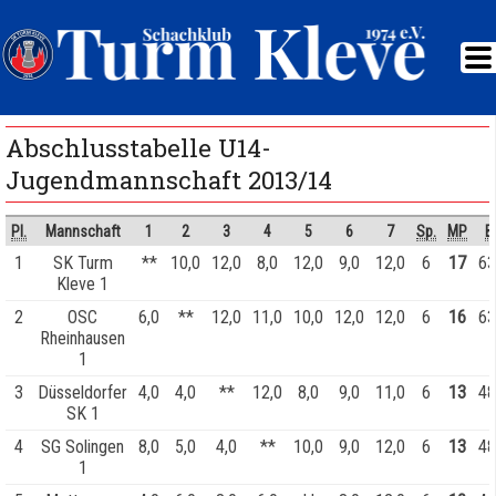
Abschlusstabelle U14-
Jugendmannschaft 2013/14
Pl.
Mannschaft
1
2
3
4
5
6
7
Sp.
MP
B
1
SK Turm
**
10,0
12,0
8,0
12,0
9,0
12,0
6
17
63
Kleve 1
2
OSC
6,0
**
12,0
11,0
10,0
12,0
12,0
6
16
63
Rheinhausen
1
3
Düsseldorfer
4,0
4,0
**
12,0
8,0
9,0
11,0
6
13
48
SK 1
4
SG Solingen
8,0
5,0
4,0
**
10,0
9,0
12,0
6
13
48
1