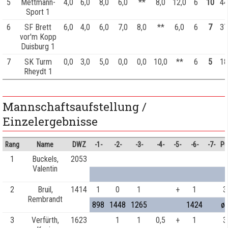
5
Mettmann-
4,0
6,0
8,0
6,0
**
8,0
12,0
6
10
44
Sport 1
6
SF Brett
6,0
4,0
6,0
7,0
8,0
**
6,0
6
7
37
vor'm Kopp
Duisburg 1
7
SK Turm
0,0
3,0
5,0
0,0
0,0
10,0
**
6
5
18
Rheydt 1
Mannschaftsaufstellung /
Einzelergebnisse
Rang
Name
DWZ
-1-
-2-
-3-
-4-
-5-
-6-
-7-
Pu
1
Buckels,
2053
Valentin
2
Bruil,
1414
1
0
1
+
1
3
Rembrandt
898
1448
1265
1424
ø
3
Verfürth,
1623
1
1
0,5
+
1
3