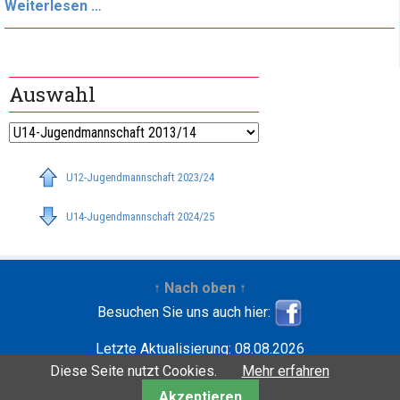
Diese
Weiterlesen …
Fahrt
hat
sich
Auswahl
gelohnt
U12-Jugendmannschaft 2023/24
U14-Jugendmannschaft 2024/25
↑ Nach oben ↑
Besuchen Sie uns auch hier:
Letzte Aktualisierung: 08.08.2026
Entwickelt mit
| Copyright ©2001-2026
Wilfried
Diese Seite nutzt Cookies.
Mehr erfahren
Krebbers
Akzeptieren