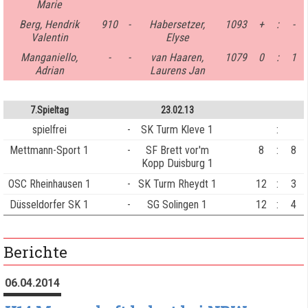
Marie
Berg, Hendrik
910
-
Habersetzer,
1093
+
:
-
Valentin
Elyse
Manganiello,
-
-
van Haaren,
1079
0
:
1
Adrian
Laurens Jan
7.Spieltag
23.02.13
spielfrei
-
SK Turm Kleve 1
:
Mettmann-Sport 1
-
SF Brett vor'm
8
:
8
Kopp Duisburg 1
OSC Rheinhausen 1
-
SK Turm Rheydt 1
12
:
3
Düsseldorfer SK 1
-
SG Solingen 1
12
:
4
Berichte
06.04.2014