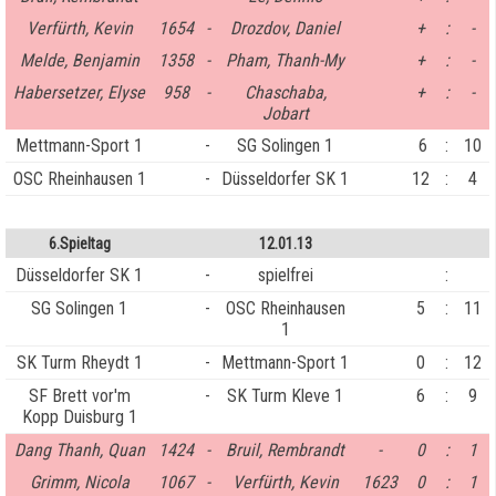
Verfürth, Kevin
1654
-
Drozdov, Daniel
+
:
-
Melde, Benjamin
1358
-
Pham, Thanh-My
+
:
-
Habersetzer, Elyse
958
-
Chaschaba,
+
:
-
Jobart
Mettmann-Sport 1
-
SG Solingen 1
6
:
10
OSC Rheinhausen 1
-
Düsseldorfer SK 1
12
:
4
6.Spieltag
12.01.13
Düsseldorfer SK 1
-
spielfrei
:
SG Solingen 1
-
OSC Rheinhausen
5
:
11
1
SK Turm Rheydt 1
-
Mettmann-Sport 1
0
:
12
SF Brett vor'm
-
SK Turm Kleve 1
6
:
9
Kopp Duisburg 1
Dang Thanh, Quan
1424
-
Bruil, Rembrandt
-
0
:
1
Grimm, Nicola
1067
-
Verfürth, Kevin
1623
0
:
1