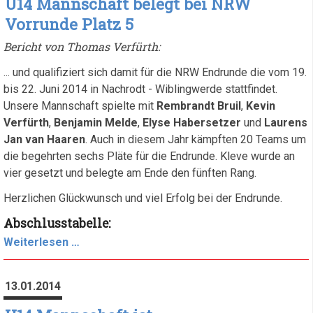
U14 Mannschaft belegt bei NRW
Vorrunde Platz 5
Bericht von Thomas Verfürth:
... und qualifiziert sich damit für die NRW Endrunde die vom 19.
bis 22. Juni 2014 in Nachrodt - Wiblingwerde stattfindet.
Unsere Mannschaft spielte mit
Rembrandt Bruil
,
Kevin
Verfürth
,
Benjamin Melde
,
Elyse Habersetzer
und
Laurens
Jan van Haaren
. Auch in diesem Jahr kämpften 20 Teams um
die begehrten sechs Pläte für die Endrunde. Kleve wurde an
vier gesetzt und belegte am Ende den fünften Rang.
Herzlichen Glückwunsch und viel Erfolg bei der Endrunde.
Abschlusstabelle:
U14
Weiterlesen …
Mannschaft
belegt
13.01.2014
bei
NRW