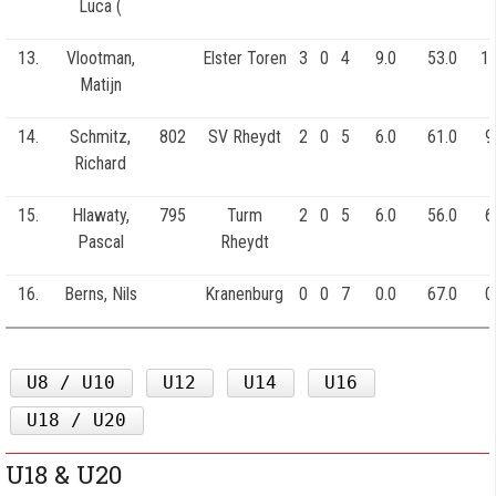
Luca (
13.
Vlootman,
Elster Toren
3
0
4
9.0
53.0
12
Matijn
14.
Schmitz,
802
SV Rheydt
2
0
5
6.0
61.0
9
Richard
15.
Hlawaty,
795
Turm
2
0
5
6.0
56.0
6
Pascal
Rheydt
16.
Berns, Nils
Kranenburg
0
0
7
0.0
67.0
0
U8 / U10
U12
U14
U16
U18 / U20
U18 & U20