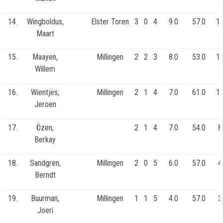
14.
Wingboldus,
Elster Toren
3
0
4
9.0
57.0
13
Maart
15.
Maayen,
Millingen
2
2
3
8.0
53.0
13
Willem
16.
Wientjes,
Millingen
2
1
4
7.0
61.0
13
Jeroen
17.
Özen,
2
1
4
7.0
54.0
8
Berkay
18.
Sandgren,
Millingen
2
0
5
6.0
57.0
4
Berndt
19.
Buurman,
Millingen
1
1
5
4.0
57.0
3
Joeri