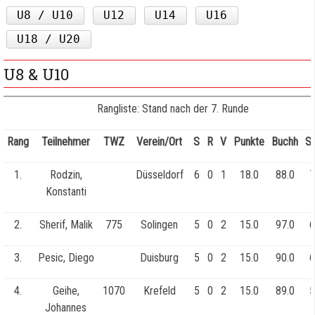
U8 / U10
U12
U14
U16
U18 / U20
U8 & U10
Rangliste: Stand nach der 7. Runde
Rang
Teilnehmer
TWZ
Verein/Ort
S
R
V
Punkte
Buchh
S
1.
Rodzin,
Düsseldorf
6
0
1
18.0
88.0
7
Konstanti
2.
Sherif, Malik
775
Solingen
5
0
2
15.0
97.0
6
3.
Pesic, Diego
Duisburg
5
0
2
15.0
90.0
6
4.
Geihe,
1070
Krefeld
5
0
2
15.0
89.0
5
Johannes