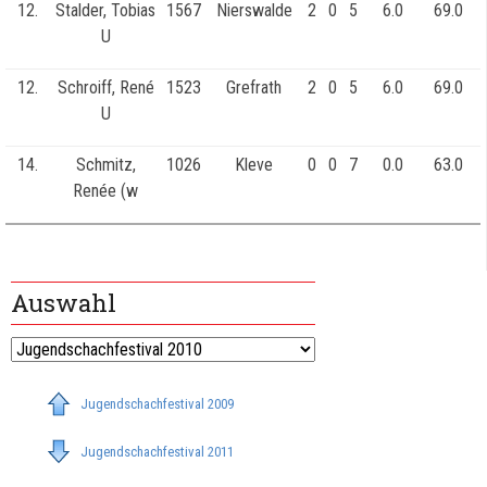
12.
Stalder, Tobias
1567
Nierswalde
2
0
5
6.0
69.0
U
12.
Schroiff, René
1523
Grefrath
2
0
5
6.0
69.0
U
14.
Schmitz,
1026
Kleve
0
0
7
0.0
63.0
Renée (w
Auswahl
Jugendschachfestival 2009
Jugendschachfestival 2011