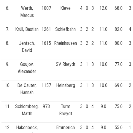
6.
Werth,
1007
Kleve
4
0
3
12.0
68.0
34
Marcus
7.
Krüll, Bastian
1261
Schiefbahn
3
2
2
11.0
82.0
42
8.
Jentsch,
1615
Rheinhausen
3
2
2
11.0
80.0
38
David
9.
Goujov,
SV Rheydt
3
1
3
10.0
77.0
32
Alexander
10.
De Cauter,
1157
Heinsberg
3
1
3
10.0
69.0
23
Hannah
11.
Schlomberg,
973
Turm
3
0
4
9.0
75.0
24
Matth
Rheydt
12.
Hakenbeck,
Emmerich
3
0
4
9.0
55.0
18