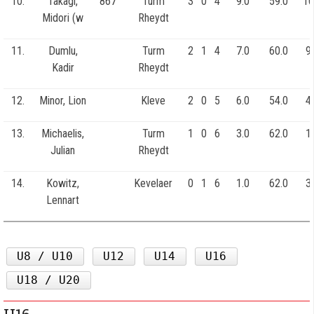
10.
Takagi,
867
Turm
3
0
4
9.0
59.0
10
Midori (w
Rheydt
11.
Dumlu,
Turm
2
1
4
7.0
60.0
9
Kadir
Rheydt
12.
Minor, Lion
Kleve
2
0
5
6.0
54.0
4
13.
Michaelis,
Turm
1
0
6
3.0
62.0
1
Julian
Rheydt
14.
Kowitz,
Kevelaer
0
1
6
1.0
62.0
3
Lennart
U8 / U10
U12
U14
U16
U18 / U20