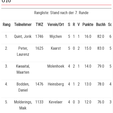
U16
Rangliste: Stand nach der 7. Runde
Rang
Teilnehmer
TWZ
Verein/Ort
S
R
V
Punkte
Buchh
So
1.
Quint, Jorik
1746
Wijchen
5
1
1
16.0
82.0
60
2.
Peter,
1625
Kaarst
5
0
2
15.0
83.0
56
Laurenz
3.
Kwaaital,
Molenhoek
4
2
1
14.0
79.0
52
Maarten
4.
Bodden,
1476
Heinsberg
4
1
2
13.0
78.0
44
Daniel
5.
Molderings,
1133
Kevelaer
4
0
3
12.0
76.0
38
Maik