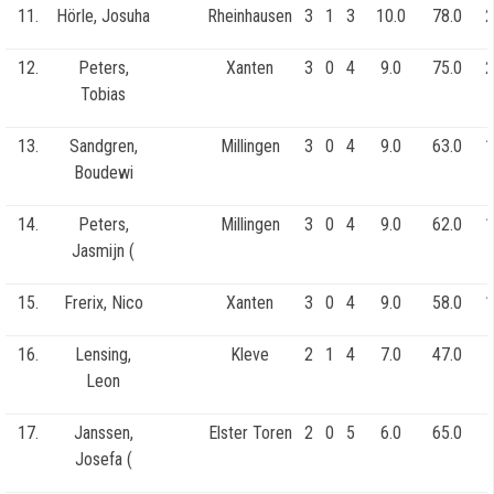
11.
Hörle, Josuha
Rheinhausen
3
1
3
10.0
78.0
2
12.
Peters,
Xanten
3
0
4
9.0
75.0
2
Tobias
13.
Sandgren,
Millingen
3
0
4
9.0
63.0
1
Boudewi
14.
Peters,
Millingen
3
0
4
9.0
62.0
1
Jasmijn (
15.
Frerix, Nico
Xanten
3
0
4
9.0
58.0
1
16.
Lensing,
Kleve
2
1
4
7.0
47.0
Leon
17.
Janssen,
Elster Toren
2
0
5
6.0
65.0
Josefa (