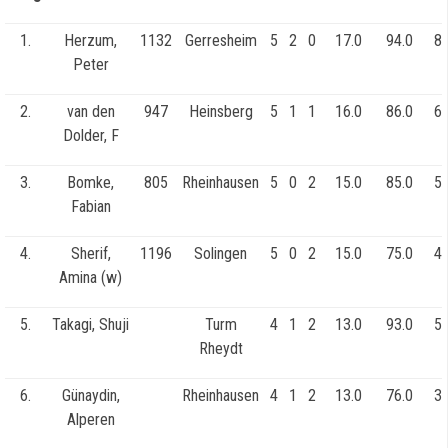
1.
Herzum,
1132
Gerresheim
5
2
0
17.0
94.0
82
Peter
2.
van den
947
Heinsberg
5
1
1
16.0
86.0
63
Dolder, F
3.
Bomke,
805
Rheinhausen
5
0
2
15.0
85.0
55
Fabian
4.
Sherif,
1196
Solingen
5
0
2
15.0
75.0
43
Amina (w)
5.
Takagi, Shuji
Turm
4
1
2
13.0
93.0
55
Rheydt
6.
Günaydin,
Rheinhausen
4
1
2
13.0
76.0
38
Alperen