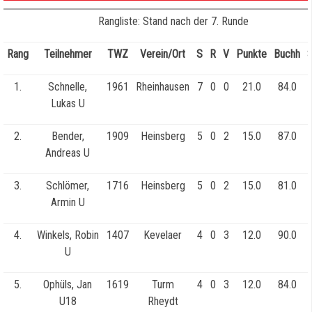
Rangliste: Stand nach der 7. Runde
Rang
Teilnehmer
TWZ
Verein/Ort
S
R
V
Punkte
Buchh
1.
Schnelle,
1961
Rheinhausen
7
0
0
21.0
84.0
Lukas U
2.
Bender,
1909
Heinsberg
5
0
2
15.0
87.0
Andreas U
3.
Schlömer,
1716
Heinsberg
5
0
2
15.0
81.0
Armin U
4.
Winkels, Robin
1407
Kevelaer
4
0
3
12.0
90.0
U
5.
Ophüls, Jan
1619
Turm
4
0
3
12.0
84.0
U18
Rheydt