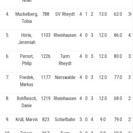
Noah
4.
Muckelberg,
788
SV Rheydt
4
1
2
13.0
62.0
30
Tobia
5.
Hörle,
1103
Rheinhausen
4
0
3
12.0
86.0
43
Jeremiah
6.
Pernot,
1226
Turm
4
0
3
12.0
80.0
33
Philip
Rheydt
7.
Friedek,
1177
Nierswalde
4
0
3
12.0
77.0
37
Markus
8.
Rohfleisch,
1219
Rheinhausen
4
0
3
12.0
68.0
25
Danie
9.
Krüll, Marvin
823
Schiefbahn
3
0
4
9.0
79.0
22