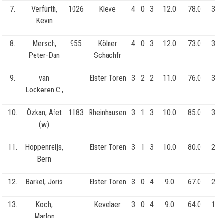
7.
Verfürth,
1026
Kleve
4
0
3
12.0
78.0
33
Kevin
8.
Mersch,
955
Kölner
4
0
3
12.0
73.0
33
Peter-Dan
Schachfr
9.
van
Elster Toren
3
2
2
11.0
76.0
37
Lookeren C.,
10.
Özkan, Afet
1183
Rheinhausen
3
1
3
10.0
85.0
32
(w)
11.
Hoppenreijs,
Elster Toren
3
1
3
10.0
80.0
29
Bern
12.
Barkel, Joris
Elster Toren
3
0
4
9.0
67.0
20
13.
Koch,
Kevelaer
3
0
4
9.0
64.0
19
Marlon