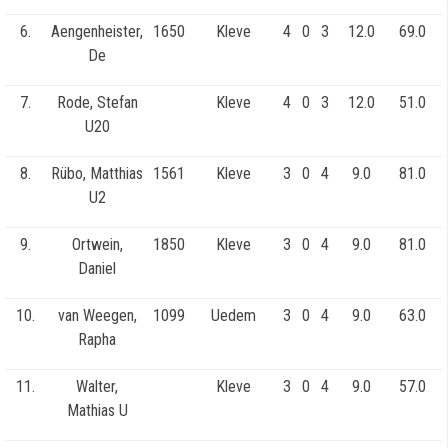
6.
Aengenheister,
1650
Kleve
4
0
3
12.0
69.0
De
7.
Rode, Stefan
Kleve
4
0
3
12.0
51.0
U20
8.
Rübo, Matthias
1561
Kleve
3
0
4
9.0
81.0
U2
9.
Ortwein,
1850
Kleve
3
0
4
9.0
81.0
Daniel
10.
van Weegen,
1099
Uedem
3
0
4
9.0
63.0
Rapha
11.
Walter,
Kleve
3
0
4
9.0
57.0
Mathias U