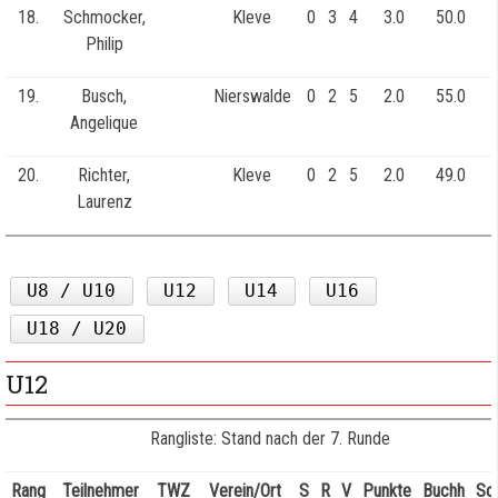
18.
Schmocker,
Kleve
0
3
4
3.0
50.0
Philip
19.
Busch,
Nierswalde
0
2
5
2.0
55.0
Angelique
20.
Richter,
Kleve
0
2
5
2.0
49.0
Laurenz
U8 / U10
U12
U14
U16
U18 / U20
U12
Rangliste: Stand nach der 7. Runde
Rang
Teilnehmer
TWZ
Verein/Ort
S
R
V
Punkte
Buchh
So