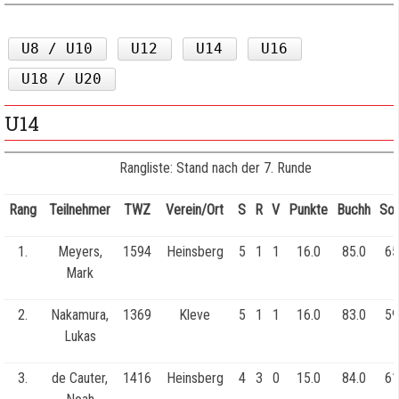
U8 / U10
U12
U14
U16
U18 / U20
U14
Rangliste: Stand nach der 7. Runde
Rang
Teilnehmer
TWZ
Verein/Ort
S
R
V
Punkte
Buchh
So
1.
Meyers,
1594
Heinsberg
5
1
1
16.0
85.0
65
Mark
2.
Nakamura,
1369
Kleve
5
1
1
16.0
83.0
59
Lukas
3.
de Cauter,
1416
Heinsberg
4
3
0
15.0
84.0
61