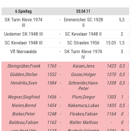
6.Spieltag
03.04.11
SK Turm Kleve 1974
-
Emmericher SC 1928
5,5
:
III
II
Uedemer SK 1948 III
-
SC Kevelaer 1948 II
2
:
SC Kevelaer 1948 III
-
SC Straelen 1956
15.05
1,5
:
Vfl Nierswalde
-
SK Turm Kleve 1974
3
:
IV
Steingrüber,Frank
1765
-
Kaiser,Jens
1423
0,5
:
Güdden,Stefan
1552
-
Gosse,Holger
1370
0,5
:
Hendriks,Sven
1584
-
Schneider,Hans-
1358
0,5
:
Peter
Wegner,Siegfried
1456
-
Plum,Gregor
1303
1
:
Nielen,Bernd
1454
-
Nakamura,Lukas
1435
0,5
:
Bieker,Peter
1248
-
Fleskes,Fabian
1164
0
:
Baldeau,Fabian
1163
-
Walter Mathias
-
0
:
van Hest,Udo
1123
-
Buckels,Valentin
1241
0
: