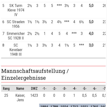
5
SK Turm
2½
3
5
5
***
3½
3
4
5,0
26
Kleve 1974
IV
6
SC Straelen
1½
1½
3½
2
4½
***
4
6½
5,0
23
1956
7
Emmericher
2½
2½
1
4
5
4
***
3
4,0
22
SC 1928 II
8
SC
1½
3
3½
3
4
1½
5
***
3,0
21
Kevelaer
1948 III
Mannschaftsaufstellung /
Einzelergebnisse
Rang
Name
DWZ
-1-
-2-
-3-
-4-
-5-
-6-
-7-
25
Kaiser,
1423
0
0
0
1
0,5
0,5
0,5
Jens