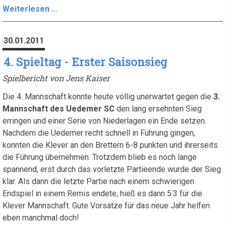
5.
Weiterlesen …
Spieltag
-
30.01.2011
Erneuter
Punktgewinn
4. Spieltag - Erster Saisonsieg
Spielbericht von Jens Kaiser
Die 4. Mannschaft konnte heute völlig unerwartet gegen die
3.
Mannschaft des Uedemer SC
den lang ersehnten Sieg
erringen und einer Serie von Niederlagen ein Ende setzen.
Nachdem die Uedemer recht schnell in Führung gingen,
konnten die Klever an den Brettern 6-8 punkten und ihrerseits
die Führung übernehmen. Trotzdem blieb es noch lange
spannend, erst durch das vorletzte Partieende wurde der Sieg
klar. Als dann die letzte Partie nach einem schwierigen
Endspiel in einem Remis endete, hieß es dann 5:3 für die
Klever Mannschaft. Gute Vorsätze für das neue Jahr helfen
eben manchmal doch!