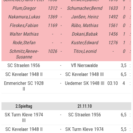
Plum,Gregor
1312
-
Schumacher,Bernd
1633
1
:
Nakamura,Lukas
1369
-
Janßen, Heinz
1492
0
:
Fleskes,Fabian
1169
-
Rübo, Mathias
1561
0
:
Walter Mathias
-
-
Dokani,Babak
1456
1
:
Rode,Stefan
-
-
Kuster,Edward
1276
1
:
Schmitz,Renee-
1026
-
Titov,Leonid
-
0
:
Susanne
SC Straelen 1956
-
Vfl Nierswalde
3,5
:
SC Kevelaer 1948 II
-
SC Kevelaer 1948 III
6,5
:
Emmericher SC 1928
-
Uedemer SK 1948 III
03.10
4
:
II
2.Spieltag
21.11.10
SK Turm Kleve 1974
-
SC Straelen 1956
6,5
:
III
SC Kevelaer 1948 II
-
SK Turm Kleve 1974
5,5
: