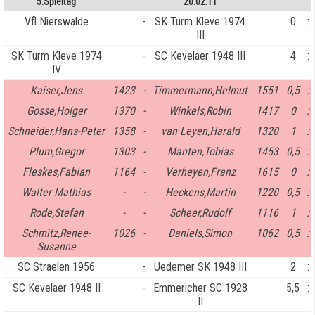
5.Spieltag
20.02.11
Vfl Nierswalde
-
SK Turm Kleve 1974
0
:
III
SK Turm Kleve 1974
-
SC Kevelaer 1948 III
4
:
IV
Kaiser,Jens
1423
-
Timmermann,Helmut
1551
0,5
:
Gosse,Holger
1370
-
Winkels,Robin
1417
0
:
Schneider,Hans-Peter
1358
-
van Leyen,Harald
1320
1
:
Plum,Gregor
1303
-
Manten,Tobias
1453
0,5
:
Fleskes,Fabian
1164
-
Verheyen,Franz
1615
0
:
Walter Mathias
-
-
Heckens,Martin
1220
0,5
:
Rode,Stefan
-
-
Scheer,Rudolf
1116
1
:
Schmitz,Renee-
1026
-
Daniels,Simon
1062
0,5
:
Susanne
SC Straelen 1956
-
Uedemer SK 1948 III
2
:
SC Kevelaer 1948 II
-
Emmericher SC 1928
5,5
:
II