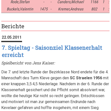
Rode,Stefan
-
-
Canders,Michael
1166
1
:
Buckels,Valentin
1475
-
Kremer,Andreas
802
1
:
Berichte
22.05.2011
7. Spieltag - Saisonziel Klassenerhalt
erreicht
Spielbericht von Jens Kaiser:
Die 7. und letzte Runde der Bezirklasse Nord endete für die 4.
Mannschaft des Turm Kleve gegen den
SC Straelen 1956
mit
einer knappen 3,5:4,5 Niederlage. Nachdem in der 6. Runde der
Klassenerhalt gesichert und die Pflicht somit absolviert war,
wollte die heutige Kür nicht so recht gelingen. Entschlossen
und motiviert ist man zur gemeinsamen Endrunde nach
Kevelaer gefahren und hoffte insgeheim, mit einem Sieg