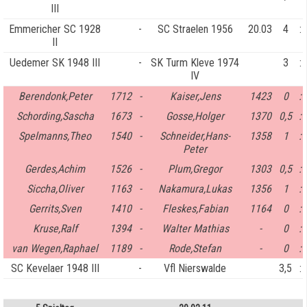
III
Emmericher SC 1928
-
SC Straelen 1956
20.03
4
:
II
Uedemer SK 1948 III
-
SK Turm Kleve 1974
3
:
IV
Berendonk,Peter
1712
-
Kaiser,Jens
1423
0
:
Schording,Sascha
1673
-
Gosse,Holger
1370
0,5
:
Spelmanns,Theo
1540
-
Schneider,Hans-
1358
1
:
Peter
Gerdes,Achim
1526
-
Plum,Gregor
1303
0,5
:
Siccha,Oliver
1163
-
Nakamura,Lukas
1356
1
:
Gerrits,Sven
1410
-
Fleskes,Fabian
1164
0
:
Kruse,Ralf
1394
-
Walter Mathias
-
0
:
van Wegen,Raphael
1189
-
Rode,Stefan
-
0
:
SC Kevelaer 1948 III
-
Vfl Nierswalde
3,5
: