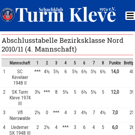
Abschlusstabelle Bezirksklasse Nord
2010/11 (4. Mannschaft)
Mannschaft
1
2
3
4
5
6
7
8
Punkte
Brettp
1
SC
***
4½
5½
6
5½
6½
5½
6½
14,0
40
Kevelaer
1948 II
2
SK Turm
3½
***
8
5½
5
6½
5½
5
12,0
39
Kleve 1974
III
3
Vfl
2½
0
***
4
3
4½
7
4½
7,0
25
Nierswalde
4
Uedemer
2
2½
4
***
3
6
4
5
6,0
26
SK 1948 III