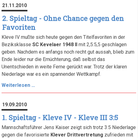
-
21.11.2010
Gastmannschaft
bewies
2. Spieltag - Ohne Chance gegen den
Wintertauglichkeit
Favoriten
Kleve IV mußte sich heute gegen den Titelfavoriten in der
Beziksklasse
SC Kevelaer 1948 II
mit 2,5:5,5 geschlagen
geben. Nachdem es anfangs noch recht gut aussah, blieb zum
Ende leider nur die Ernüchterung, daß selbst das
Unentschieden in weite Ferne gerückt war. Trotz der klaren
Niederlage war es ein spannender Wettkampf.
2.
Weiterlesen …
Spieltag
-
19.09.2010
Ohne
Chance
1. Spieltag - Kleve IV - Kleve III 3:5
gegen
Mannschaftsführer Jens Kaiser zeigt sich trotz 3:5 Niederlage
den
gegen die favorisierte
Klever Drittvertretung
zufrieden mit
Favoriten