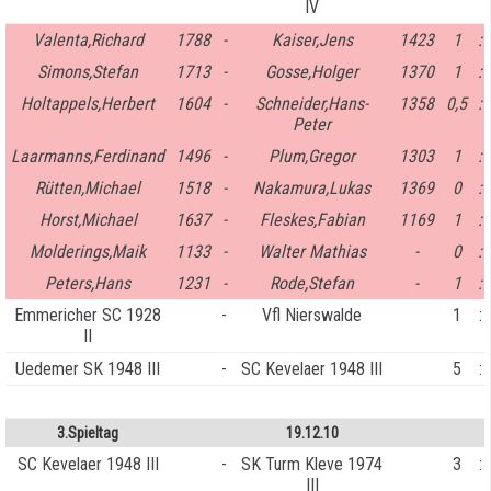
IV
Valenta,Richard
1788
-
Kaiser,Jens
1423
1
:
Simons,Stefan
1713
-
Gosse,Holger
1370
1
:
Holtappels,Herbert
1604
-
Schneider,Hans-
1358
0,5
:
Peter
Laarmanns,Ferdinand
1496
-
Plum,Gregor
1303
1
:
Rütten,Michael
1518
-
Nakamura,Lukas
1369
0
:
Horst,Michael
1637
-
Fleskes,Fabian
1169
1
:
Molderings,Maik
1133
-
Walter Mathias
-
0
:
Peters,Hans
1231
-
Rode,Stefan
-
1
:
Emmericher SC 1928
-
Vfl Nierswalde
1
:
II
Uedemer SK 1948 III
-
SC Kevelaer 1948 III
5
:
3.Spieltag
19.12.10
SC Kevelaer 1948 III
-
SK Turm Kleve 1974
3
:
III