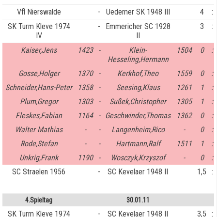
Vfl Nierswalde
-
Uedemer SK 1948 III
4
:
SK Turm Kleve 1974
-
Emmericher SC 1928
3
:
IV
II
Kaiser,Jens
1423
-
Klein-
1504
0
:
Hesseling,Hermann
Gosse,Holger
1370
-
Kerkhof,Theo
1559
0
:
Schneider,Hans-Peter
1358
-
Seesing,Klaus
1261
1
:
Plum,Gregor
1303
-
Sußek,Christopher
1305
1
:
Fleskes,Fabian
1164
-
Geschwinder,Thomas
1362
0
:
Walter Mathias
-
-
Langenheim,Rico
-
0
:
Rode,Stefan
-
-
Hartmann,Ralf
1511
1
:
Unkrig,Frank
1190
-
Wosczyk,Krzyszof
-
0
:
SC Straelen 1956
-
SC Kevelaer 1948 II
1,5
:
4.Spieltag
30.01.11
SK Turm Kleve 1974
-
SC Kevelaer 1948 II
3,5
: