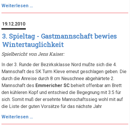
4.
Weiterlesen …
Spieltag
-
19.12.2010
Erster
Saisonsieg
3. Spieltag - Gastmannschaft bewies
Wintertauglichkeit
Spielbericht von Jens Kaiser:
In der 3. Runde der Bezirksklasse Nord mußte sich die 4.
Mannschaft des SK Turm Kleve erneut geschlagen geben. Die
durch die Anreise durch 8 cm Neuschnee abgehärtete 2.
Mannschaft des
Emmericher SC
behielt offenbar am Brett
den kühleren Kopf und entschied die Begegnung mit 3:5 für
sich. Somit muß der ersehnte Mannschaftssieg wohl mit auf
die Liste der guten Vorsätze für das nächste Jahr
3.
Weiterlesen …
Spieltag