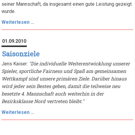
seiner Mannschaft, da insgesamt einen gute Leistung gezeigt
wurde.
1.
Weiterlesen …
Spieltag
-
01.09.2010
Kleve
IV
Saisonziele
-
"Die individuelle Weiterentwicklung unserer
Jens Kaiser:
Kleve
Spieler, sportliche Fairness und Spaß am gemeinsamen
III
Wettkampf sind unsere primären Ziele. Darüber hinaus
3:5
wird jeder sein Bestes geben, damit die teilweise neu
besetzte 4. Mannschaft auch weiterhin in der
Bezirksklasse Nord vertreten bleibt."
Saisonziele
Weiterlesen …