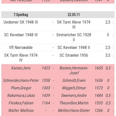
7.Spieltag
22.05.11
Uedemer SK 1948 III
-
SK Turm Kleve 1974
2,5
:
III
SC Kevelaer 1948 III
-
Emmericher SC 1928
5
:
II
Vfl Nierswalde
-
SC Kevelaer 1948 II
2,5
:
SK Turm Kleve 1974
-
SC Straelen 1956
3,5
:
IV
Kaiser,Jens
1423
-
Basten,Hermann-
1605
0,5
:
Josef
Schneider,Hans-Peter
1358
-
Schmidt,Erwin
1636
0
:
Plum,Gregor
1303
-
Miggelt,Otmar
1573
0
:
Nakamura,Lukas
1439
-
Swemers,Andre
1484
0,5
:
Fleskes,Fabian
1164
-
Theunißen,Martin
1555
0,5
:
Walter Mathias
-
-
Mehler,Hans-Dieter
1266
0
: