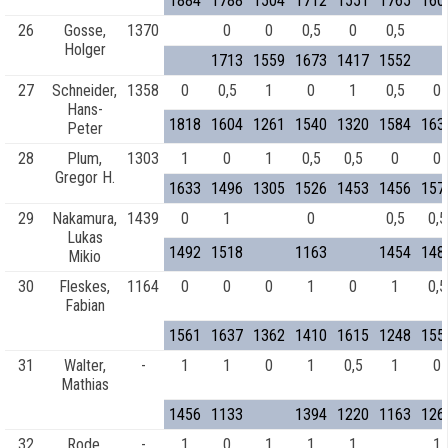
1884
1788
1504
1712
1551
1765
160
26
Gosse,
1370
0
0
0,5
0
0,5
Holger
1713
1559
1673
1417
1552
27
Schneider,
1358
0
0,5
1
0
1
0,5
0
Hans-
1818
1604
1261
1540
1320
1584
163
Peter
28
Plum,
1303
1
0
1
0,5
0,5
0
0
Gregor H.
1633
1496
1305
1526
1453
1456
157
29
Nakamura,
1439
0
1
0
0,5
0,5
Lukas
1492
1518
1163
1454
148
Mikio
30
Fleskes,
1164
0
0
0
1
0
1
0,5
Fabian
1561
1637
1362
1410
1615
1248
155
31
Walter,
-
1
1
0
1
0,5
1
0
Mathias
1456
1133
1394
1220
1163
126
32
Rode,
-
1
0
1
1
1
1