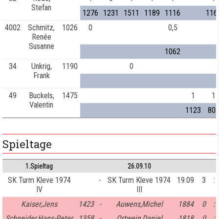
Stefan
1276
1231
1511
1189
1116
116
4002
Schmitz,
1026
0
0,5
Renée
Susanne
1062
34
Unkrig,
1190
0
Frank
49
Buckels,
1475
1
1
Valentin
1123
80
Spieltage
1.Spieltag
26.09.10
SK Turm Kleve 1974
-
SK Turm Kleve 1974
19.09
3
:
IV
III
Kaiser,Jens
1423
-
Auwens,Michel
1884
0
:
Schneider,Hans-Peter
1358
-
Ortwein,Daniel
1818
0
: