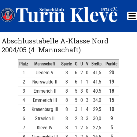
Abschlusstabelle A-Klasse Nord
2004/05 (4. Mannschaft)
Platz
Mannschaft
Spiele
G
U
V
Brettp.
Punkte
1
Uedem V
8
6
2
0
41,5
20
2
Nierswalde II
8
6
1
1
41,5
19
3
Emmerich II
8
5
3
0
40,5
18
4
Emmerich III
8
5
0
3
34,0
15
5
Kranenburg III
8
3
1
4
29,5
10
6
Straelen II
8
2
3
3
30,0
9
7
Kleve IV
8
1
2
5
27,5
5
8
Nierswalde III
8
1
2
5
26,5
5