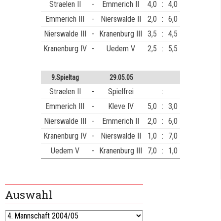
Straelen II
-
Emmerich II
4,0
:
4,0
Emmerich III
-
Nierswalde II
2,0
:
6,0
Nierswalde III
-
Kranenburg III
3,5
:
4,5
Kranenburg IV
-
Uedem V
2,5
:
5,5
9.Spieltag
29.05.05
Straelen II
-
Spielfrei
:
Emmerich III
-
Kleve IV
5,0
:
3,0
Nierswalde III
-
Emmerich II
2,0
:
6,0
Kranenburg IV
-
Nierswalde II
1,0
:
7,0
Uedem V
-
Kranenburg III
7,0
:
1,0
Auswahl