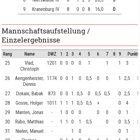
9
Kranenburg IV
8
0
0
8
16,0
0
Mannschaftsaufstellung /
Einzelergebnisse
Rang
Name
DWZ
1
2
3
4
5
6
7
8
9
Punkte
25
Vlad,
1201
0
0
0
0
1
1
1
3
:
Christoph
26
Aengenheister,
1174
0
0
1
0
0,5
0
0
1
2,5
:
5
Dennis
27
Dokani, Babak
873
0
0
1
0,5
0
0,5
0,5
0
2,5
:
5
28
Gosse, Holger
1011
1
1
1
0,5
0,5
+
0
4
:
29
Manten, Jonas
-
1
0
0
0
0
0
0
1
:
30
Rübo, Matthias
-
1
1
0
1
0,5
0
0
3,5
:
3
31
Nielen, Manuel
-
1
0
0
1
: