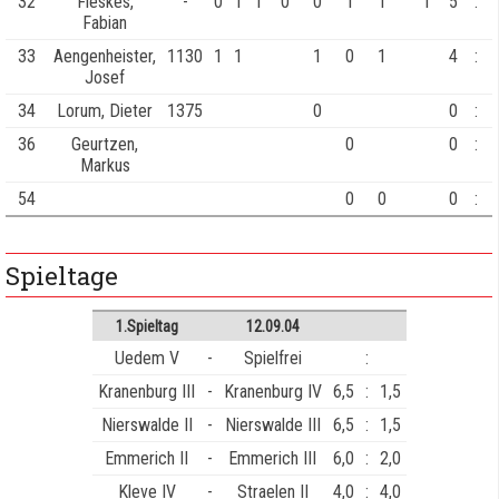
32
Fleskes,
-
0
1
1
0
0
1
1
1
5
:
Fabian
33
Aengenheister,
1130
1
1
1
0
1
4
:
Josef
34
Lorum, Dieter
1375
0
0
:
36
Geurtzen,
0
0
:
Markus
54
0
0
0
:
Spieltage
1.Spieltag
12.09.04
Uedem V
-
Spielfrei
:
Kranenburg III
-
Kranenburg IV
6,5
:
1,5
Nierswalde II
-
Nierswalde III
6,5
:
1,5
Emmerich II
-
Emmerich III
6,0
:
2,0
Kleve IV
-
Straelen II
4,0
:
4,0