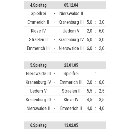
4.Spieltag
05.12.04
Spielfrei
-
Nierswalde II
Emmerich II
-
Kranenburg III
5,0
:
3,0
Kleve IV
-
Uedem V
2,0
:
6,0
Straelen II
-
Kranenburg IV
5,0
:
3,0
Emmerich III
-
Nierswalde III
6,0
:
2,0
5.Spieltag
23.01.05
Nierswalde III
-
Spielfrei
:
Kranenburg IV
-
Emmerich III
2,0
:
6,0
Uedem V
-
Straelen II
5,5
:
2,5
Kranenburg III
-
Kleve IV
4,5
:
3,5
Nierswalde II
-
Emmerich II
4,0
:
4,0
6.Spieltag
13.02.05