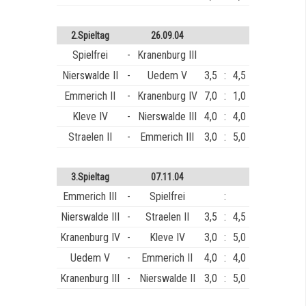
2.Spieltag
26.09.04
Spielfrei
-
Kranenburg III
Nierswalde II
-
Uedem V
3,5
:
4,5
Emmerich II
-
Kranenburg IV
7,0
:
1,0
Kleve IV
-
Nierswalde III
4,0
:
4,0
Straelen II
-
Emmerich III
3,0
:
5,0
3.Spieltag
07.11.04
Emmerich III
-
Spielfrei
:
Nierswalde III
-
Straelen II
3,5
:
4,5
Kranenburg IV
-
Kleve IV
3,0
:
5,0
Uedem V
-
Emmerich II
4,0
:
4,0
Kranenburg III
-
Nierswalde II
3,0
:
5,0