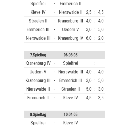
Spielfrei
-
Emmerich II
Kleve IV
-
Nierswalde II
2,5
:
4,5
Straelen II
-
Kranenburg III
4,0
:
4,0
Emmerich III
-
Uedem V
3,0
:
5,0
Nierswalde III
-
Kranenburg IV
6,0
:
2,0
7.Spieltag
06.03.05
Kranenburg IV
-
Spielfrei
:
Uedem V
-
Nierswalde III
4,0
:
4,0
Kranenburg III
-
Emmerich III
3,0
:
5,0
Nierswalde II
-
Straelen II
5,0
:
3,0
Emmerich II
-
Kleve IV
4,5
:
3,5
8.Spieltag
10.04.05
Spielfrei
-
Kleve IV