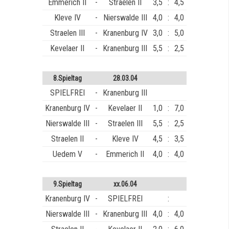
Emmerich II
-
Straelen II
3,5
:
4,5
Kleve IV
-
Nierswalde III
4,0
:
4,0
Straelen III
-
Kranenburg IV
3,0
:
5,0
Kevelaer II
-
Kranenburg III
5,5
:
2,5
8.Spieltag
28.03.04
SPIELFREI
-
Kranenburg III
Kranenburg IV
-
Kevelaer II
1,0
:
7,0
Nierswalde III
-
Straelen III
5,5
:
2,5
Straelen II
-
Kleve IV
4,5
:
3,5
Uedem V
-
Emmerich II
4,0
:
4,0
9.Spieltag
xx.06.04
Kranenburg IV
-
SPIELFREI
:
Nierswalde III
-
Kranenburg III
4,0
:
4,0