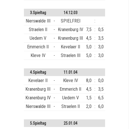
3.Spieltag
14.12.03
Nierswalde III
-
SPIELFREI
:
Straelen II
-
Kranenburg IV
7,5
:
0,5
Uedem V
-
Kranenburg III
4,5
:
3,5
Emmerich II
-
Kevelaer II
5,0
:
3,0
Kleve IV
-
Straelen III
5,0
:
3,0
4.Spieltag
11.01.04
Kevelaer II
-
Kleve IV
8,0
:
0,0
Kranenburg III
-
Emmerich II
4,5
:
3,5
Kranenburg IV
-
Uedem V
1,5
:
6,5
Nierswalde III
-
Straelen II
2,0
:
6,0
5.Spieltag
25.01.04