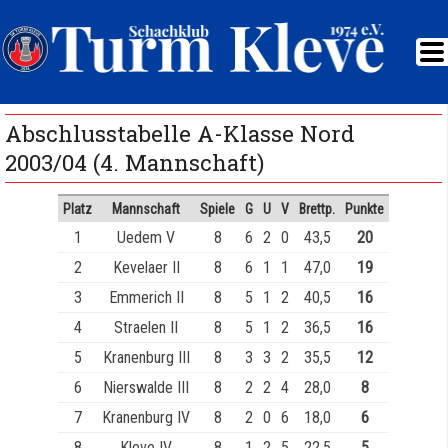
Abschlusstabelle A-Klasse Nord
2003/04 (4. Mannschaft)
Platz
Mannschaft
Spiele
G
U
V
Brettp.
Punkte
1
Uedem V
8
6
2
0
43,5
20
2
Kevelaer II
8
6
1
1
47,0
19
3
Emmerich II
8
5
1
2
40,5
16
4
Straelen II
8
5
1
2
36,5
16
5
Kranenburg III
8
3
3
2
35,5
12
6
Nierswalde III
8
2
2
4
28,0
8
7
Kranenburg IV
8
2
0
6
18,0
6
8
Kleve IV
8
1
2
5
22,5
5