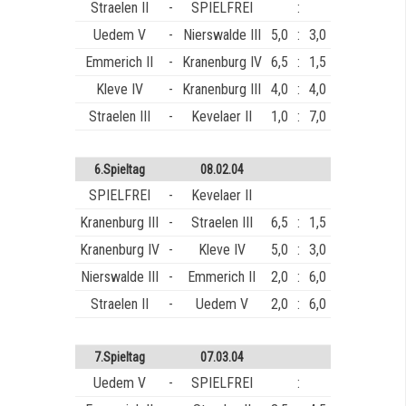
Straelen II
-
SPIELFREI
:
Uedem V
-
Nierswalde III
5,0
:
3,0
Emmerich II
-
Kranenburg IV
6,5
:
1,5
Kleve IV
-
Kranenburg III
4,0
:
4,0
Straelen III
-
Kevelaer II
1,0
:
7,0
6.Spieltag
08.02.04
SPIELFREI
-
Kevelaer II
Kranenburg III
-
Straelen III
6,5
:
1,5
Kranenburg IV
-
Kleve IV
5,0
:
3,0
Nierswalde III
-
Emmerich II
2,0
:
6,0
Straelen II
-
Uedem V
2,0
:
6,0
7.Spieltag
07.03.04
Uedem V
-
SPIELFREI
: