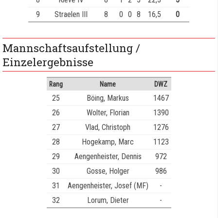
9
Straelen III
8
0
0
8
16,5
0
Mannschaftsaufstellung /
Einzelergebnisse
Rang
Name
DWZ
25
Böing, Markus
1467
26
Wolter, Florian
1390
27
Vlad, Christoph
1276
28
Hogekamp, Marc
1123
29
Aengenheister, Dennis
972
30
Gosse, Holger
986
31
Aengenheister, Josef (MF)
-
32
Lorum, Dieter
-