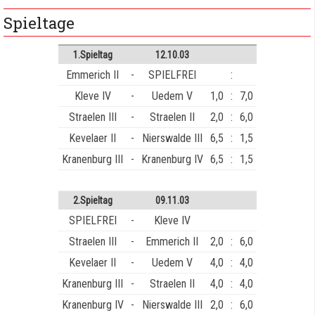
Spieltage
1.Spieltag
12.10.03
Emmerich II
-
SPIELFREI
:
Kleve IV
-
Uedem V
1,0
:
7,0
Straelen III
-
Straelen II
2,0
:
6,0
Kevelaer II
-
Nierswalde III
6,5
:
1,5
Kranenburg III
-
Kranenburg IV
6,5
:
1,5
2.Spieltag
09.11.03
SPIELFREI
-
Kleve IV
Straelen III
-
Emmerich II
2,0
:
6,0
Kevelaer II
-
Uedem V
4,0
:
4,0
Kranenburg III
-
Straelen II
4,0
:
4,0
Kranenburg IV
-
Nierswalde III
2,0
:
6,0