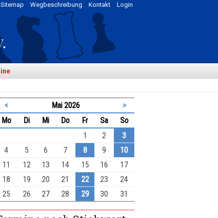
Sitemap
Wegbeschreibung
Kontakt
Login
ine
<
Mai 2026
>
ntag
enstag
ttwoch
nnerstag
eitag
mstag
nntag
Mo
Di
Mi
Do
Fr
Sa
So
1
2
3
4
5
6
7
8
9
10
11
12
13
14
15
16
17
18
19
20
21
22
23
24
25
26
27
28
29
30
31