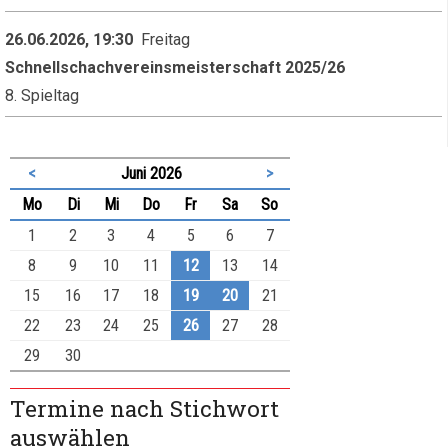
26.06.2026, 19:30
Freitag
Schnellschachvereinsmeisterschaft 2025/26
8. Spieltag
<
Juni 2026
>
ntag
enstag
ttwoch
nnerstag
eitag
mstag
nntag
Mo
Di
Mi
Do
Fr
Sa
So
1
2
3
4
5
6
7
8
9
10
11
12
13
14
15
16
17
18
19
20
21
22
23
24
25
26
27
28
29
30
Termine nach Stichwort
auswählen