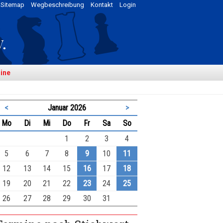
Sitemap
Wegbeschreibung
Kontakt
Login
ine
<
Januar 2026
>
ntag
enstag
ttwoch
nnerstag
eitag
mstag
nntag
Mo
Di
Mi
Do
Fr
Sa
So
1
2
3
4
5
6
7
8
9
10
11
12
13
14
15
16
17
18
19
20
21
22
23
24
25
26
27
28
29
30
31