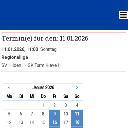
Termin(e) für den: 11.01.2026
11.01.2026, 11:00
Sonntag
Regionalliga
SV Hilden I - SK Turm Kleve I
<
Januar 2026
>
ntag
enstag
ttwoch
nnerstag
eitag
mstag
nntag
Mo
Di
Mi
Do
Fr
Sa
So
1
2
3
4
5
6
7
8
9
10
11
12
13
14
15
16
17
18