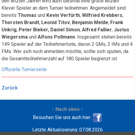
den letzten Jahren wird auch diesmal eine große Anzahl
Klever Spieler an dem Turnier teilnehmen. Angemeldet sind
bereits
Thomas
und
Kevin
Verfürth
,
Wilfried Krebbers
,
Thorsten Brandt
,
Leonid Titov
,
Benjamin Melde
,
Frank
Unkrig
,
Peter Bieker,
Daniel Simon
,
Alfred Fallier
,
Justus
Wiegersma
und
Alfons Pollmann
. Insgesamt stehen bereits
149 Spieler auf der Teilnehmerliste, davon 2 GMs, 2 IMs und 4
FMs. Wer sich noch anmelden möchte, sollte sich sputen, da
die Gesamtteilnehmerzahl auf 180 Spieler begrenzt ist.
Offizielle Turnierseite
Zurück
↑ Nach oben ↑
Besuchen Sie uns auch hier:
Letzte Aktualisierung: 07.08.2026