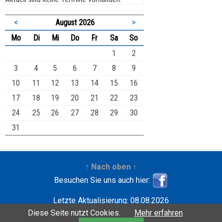
<
August 2026
>
ntag
enstag
ttwoch
nnerstag
eitag
mstag
nntag
Mo
Di
Mi
Do
Fr
Sa
So
1
2
3
4
5
6
7
8
9
10
11
12
13
14
15
16
17
18
19
20
21
22
23
24
25
26
27
28
29
30
31
↑ Nach oben ↑
Besuchen Sie uns auch hier:
Letzte Aktualisierung: 08.08.2026
Entwickelt mit
| Copyright ©2001-2026
Wilfried
Diese Seite nutzt Cookies.
Mehr erfahren