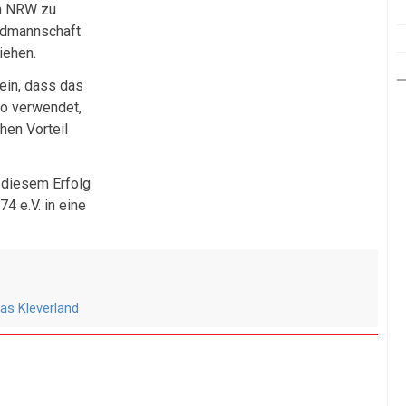
in NRW zu
ndmannschaft
iehen.
ein, dass das
so verwendet,
hen Vorteil
n diesem Erfolg
4 e.V. in eine
as Kleverland