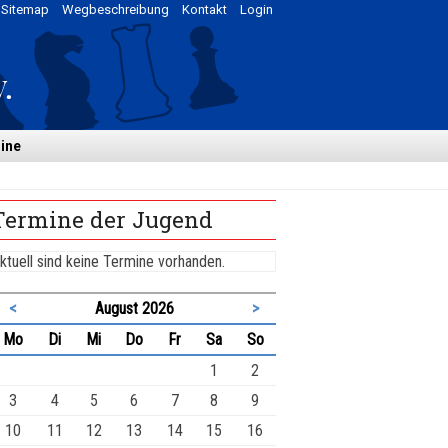
Sitemap
Wegbeschreibung
Kontakt
Login
ine
Termine der Jugend
ktuell sind keine Termine vorhanden.
<
August 2026
>
ntag
enstag
ttwoch
nnerstag
eitag
mstag
nntag
Mo
Di
Mi
Do
Fr
Sa
So
1
2
3
4
5
6
7
8
9
10
11
12
13
14
15
16