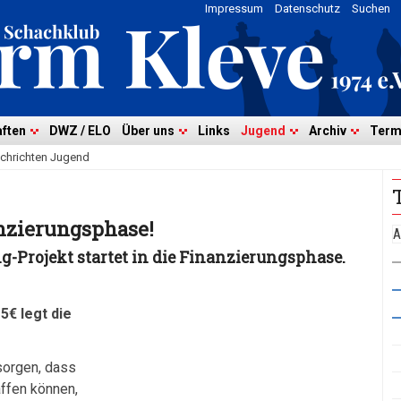
Impressum
Datenschutz
Suchen
ften
DWZ / ELO
Über uns
Links
Jugend
Archiv
Term
chrichten Jugend
anzierungsphase!
A
g-Projekt startet in die Finanzierungsphase.
5€ legt die
 sorgen, dass
ffen können,