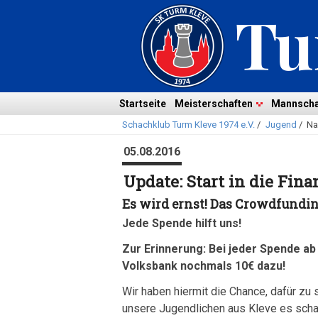
Navigation
überspringen
Navigation
Startseite
Meisterschaften
Mannscha
Schachklub Turm Kleve 1974 e.V.
/
Jugend
/
Na
überspringen
05.08.2016
Update: Start in die Fin
Es wird ernst! Das Crowdfundin
Jede Spende hilft uns!
Zur Erinnerung: Bei jeder Spende ab 
Volksbank nochmals 10€ dazu!
Wir haben hiermit die Chance, dafür zu
unsere Jugendlichen aus Kleve es scha