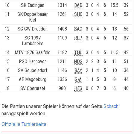
10
SK Endingen
1314
BAD
3
0
4
6
15.5
39
11
SK Doppelbauer
1261
SHO
3
0
4
6
14
52
Kiel
12
SG GW Dresden
1408
SAC
3
0
4
6
13
56
13
SC 1997
1109
RLP
3
0
4
6
12
37
Lambsheim
14
MTV 1876 Saalfeld
1182
THÜ
3
0
4
6
11.5
42
15
PSC Hannover
1211
NDS
2
2
3
6
11
51
16
SV Seubelsdorf
1146
BAY
2
1
4
5
10
34
17
AE Magdeburg
1336
S-A
1
1
5
3
9
44
18
SV Oberursel
980
HES
0
0
7
0
6
40
Die Partien unserer Spieler können auf der Seite
Schach!
nachgespielt werden.
Offizielle Turnierseite