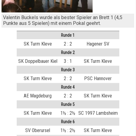
Valentin Buckels wurde als bester Spieler an Brett 1 (4,5
Punkte aus 5 Spielen) mit einem Pokal geehrt.
Runde 1
SK Turm Kleve
2 : 2
Hagener SV
Runde 2
SK Doppelbauer Kiel
3 : 1
SK Turm Kleve
Runde 3
SK Turm Kleve
2 : 2
PSC Hannover
Runde 4
AE Magdeburg
2 : 2
SK Turm Kleve
Runde 5
SK Turm Kleve
1½ : 2½
SC 1997 Lambsheim
Runde 6
SV Oberursel
1½ : 2½
SK Turm Kleve