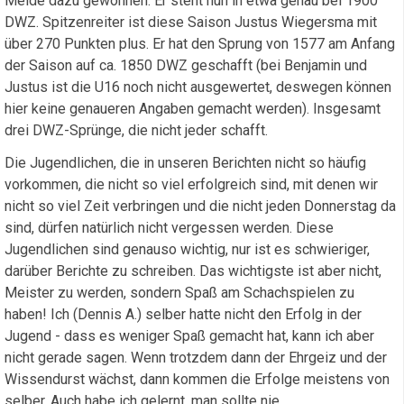
Melde dazu gewonnen. Er steht nun in etwa genau bei 1900
DWZ. Spitzenreiter ist diese Saison Justus Wiegersma mit
über 270 Punkten plus. Er hat den Sprung von 1577 am Anfang
der Saison auf ca. 1850 DWZ geschafft (bei Benjamin und
Justus ist die U16 noch nicht ausgewertet, deswegen können
hier keine genaueren Angaben gemacht werden). Insgesamt
drei DWZ-Sprünge, die nicht jeder schafft.
Die Jugendlichen, die in unseren Berichten nicht so häufig
vorkommen, die nicht so viel erfolgreich sind, mit denen wir
nicht so viel Zeit verbringen und die nicht jeden Donnerstag da
sind, dürfen natürlich nicht vergessen werden. Diese
Jugendlichen sind genauso wichtig, nur ist es schwieriger,
darüber Berichte zu schreiben. Das wichtigste ist aber nicht,
Meister zu werden, sondern Spaß am Schachspielen zu
haben! Ich (Dennis A.) selber hatte nicht den Erfolg in der
Jugend - dass es weniger Spaß gemacht hat, kann ich aber
nicht gerade sagen. Wenn trotzdem dann der Ehrgeiz und der
Wissendurst wächst, dann kommen die Erfolge meistens von
selber. Auch habe ich gelernt, man sollte nie