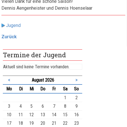
Vielen Dank für eine schöne Saison!
Dennis Aengenheister und Dennis Hoenselaar
Jugend
Zurück
Termine der Jugend
Aktuell sind keine Termine vorhanden.
<
August 2026
>
ntag
enstag
ttwoch
nnerstag
eitag
mstag
nntag
Mo
Di
Mi
Do
Fr
Sa
So
1
2
3
4
5
6
7
8
9
10
11
12
13
14
15
16
17
18
19
20
21
22
23