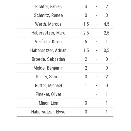
Richter, Fabian
3
-
2
Schmitz, Renèe
0
-
3
Werth, Marcus
1,5
-
4,5
Habersetzer, Marc
2,5
-
2,5
Verfürth, Kevin
5
-
1
Habersetzer, Adrian
1,5
-
0,5
Broede, Sebastian
2
-
0
Melde, Benjamin
2
-
0
Kaiser, Simon
0
-
2
Rütter, Michael
1
-
0
Pineker, Oliver
1
-
1
Minor, Lion
0
-
1
Habersetzer, Elyse
0
-
1