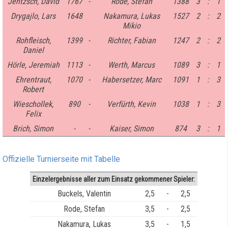
Jentzsch, David
1767
-
Rode, Stefan
1388
3
:
1
Drygajlo, Lars
1648
Nakamura, Lukas
1527
2
:
2
Mikio
Rohfleisch,
1399
-
Richter, Fabian
1247
2
:
2
Daniel
Hörle, Jeremiah
1113
-
Werth, Marcus
1089
3
:
1
Ehrentraut,
1070
-
Habersetzer, Marc
1091
1
:
3
Robert
Wieschollek,
890
-
Verfürth, Kevin
1038
1
:
3
Felix
Brich, Simon
-
-
Kaiser, Simon
874
3
:
1
Offizielle Turnierseite mit Tabelle
Einzelergebnisse aller zum Einsatz gekommener Spieler:
Buckels, Valentin
2,5
-
2,5
Rode, Stefan
3,5
-
2,5
Nakamura, Lukas
3,5
-
1,5