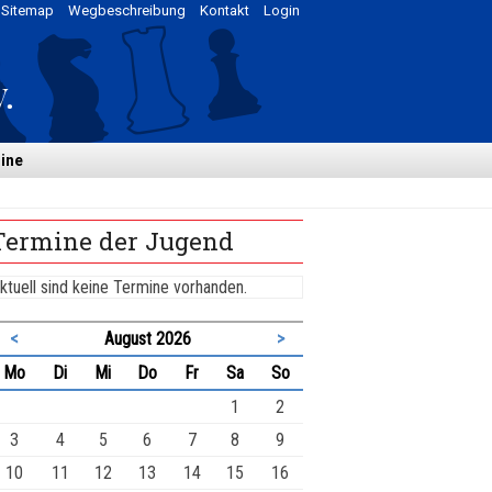
Sitemap
Wegbeschreibung
Kontakt
Login
ine
Termine der Jugend
ktuell sind keine Termine vorhanden.
<
August 2026
>
ntag
enstag
ttwoch
nnerstag
eitag
mstag
nntag
Mo
Di
Mi
Do
Fr
Sa
So
1
2
3
4
5
6
7
8
9
10
11
12
13
14
15
16