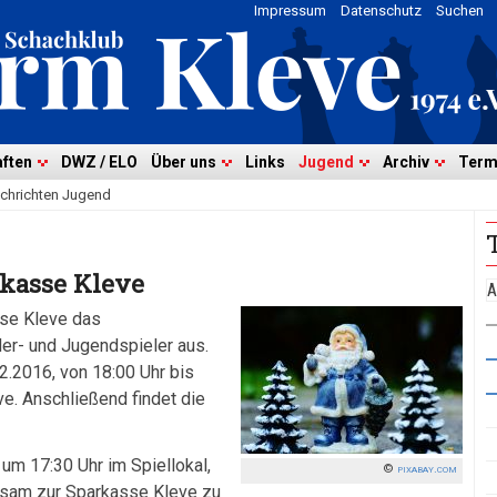
Impressum
Datenschutz
Suchen
ften
DWZ / ELO
Über uns
Links
Jugend
Archiv
Term
chrichten Jugend
rkasse Kleve
A
sse Kleve das
der- und Jugendspieler aus.
2.2016, von 18:00 Uhr bis
e. Anschließend findet die
 um 17:30 Uhr im Spiellokal,
pixabay.com
nsam zur Sparkasse Kleve zu