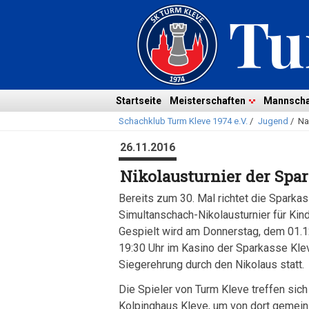
Navigation
überspringen
Navigation
Startseite
Meisterschaften
Mannscha
Schachklub Turm Kleve 1974 e.V.
/
Jugend
/
Na
überspringen
26.11.2016
Nikolausturnier der Spa
Bereits zum 30. Mal richtet die Sparka
Simultanschach-Nikolausturnier für Kin
Gespielt wird am Donnerstag, dem 01.1
19:30 Uhr im Kasino der Sparkasse Klev
Siegerehrung durch den Nikolaus statt.
Die Spieler von Turm Kleve treffen sich
Kolpinghaus Kleve, um von dort gemei